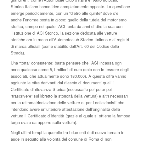
Storico Italiano hanno idee completamente opposte. La questione
emerge periodicamente, con un “dietro alle quinte” dove c’è
anche l’enorme posta in gioco: quello della tutela del motorismo
storico, campo nel quale l’ACI tenta da anni di dire la sua con
l’istituzione di ACI Storico, la sezione dedicata alle vetture
storiche ora in mano all’Automotoclub Storico Italiano e ai registri
di marca ufficiali (come stabilito dall’Art. 60 del Codice della
Strada).
Una “torta” consistente: basta pensare che l’ASI incassa ogni
anno qualcosa come 8,1 milioni di euro (solo con le tessere degli
associati, che attualmente sono 180.000). A questa cifra vanno
aggiunte le cifre derivanti dal rilascio di documenti quali il
Certificato di rilevanza Storica (necessario per poter poi
“trascrivere” sul libretto la storicità della vettura) e altri necessari
per la reimmatricolazione delle vetture o, per i collezionisti che
intendono avere un’ulteriore attestazione dell’originalità della
vettura il Certificato d’Identità (grazie al quale si ottiene la famosa
targa ovale da apporre sulla vettura).
Negli ultimi tempi la querelle tra i due enti è di nuovo tornata in
auge in seguito alla volontà del comune di Roma di non