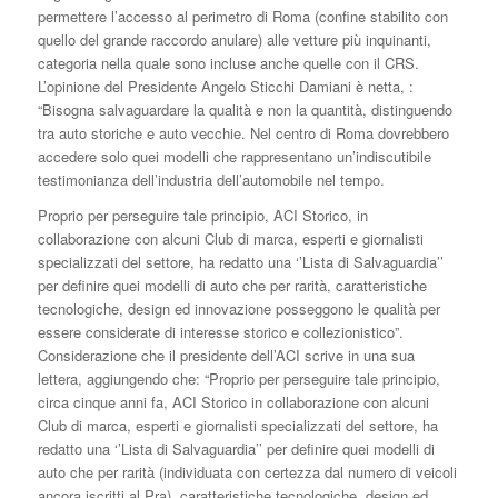
permettere l’accesso al perimetro di Roma (confine stabilito con
quello del grande raccordo anulare) alle vetture più inquinanti,
categoria nella quale sono incluse anche quelle con il CRS.
L’opinione del Presidente Angelo Sticchi Damiani è netta, :
“Bisogna salvaguardare la qualità e non la quantità, distinguendo
tra auto storiche e auto vecchie. Nel centro di Roma dovrebbero
accedere solo quei modelli che rappresentano un’indiscutibile
testimonianza dell’industria dell’automobile nel tempo.
Proprio per perseguire tale principio, ACI Storico, in
collaborazione con alcuni Club di marca, esperti e giornalisti
specializzati del settore, ha redatto una ‘’Lista di Salvaguardia’’
per definire quei modelli di auto che per rarità, caratteristiche
tecnologiche, design ed innovazione posseggono le qualità per
essere considerate di interesse storico e collezionistico”.
Considerazione che il presidente dell’ACI scrive in una sua
lettera, aggiungendo che: “Proprio per perseguire tale principio,
circa cinque anni fa, ACI Storico in collaborazione con alcuni
Club di marca, esperti e giornalisti specializzati del settore, ha
redatto una ‘’Lista di Salvaguardia’’ per definire quei modelli di
auto che per rarità (individuata con certezza dal numero di veicoli
ancora iscritti al Pra), caratteristiche tecnologiche, design ed