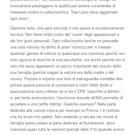
innovazione posseggono le qualità per essere considerate di
interesse storico e collezionistico. Tale Lista viene aggiornata
ogni anno”.
Opinione forte, che però secondo il mio parere è eccessivamente
tecnica. Non tiene infatti conto del “cuore” degli appassionati e
dei loro gusti personali. Ogni collezionista (anche se possiede
una sola vettura) ha diritto di poter “storicizzare” e tutelare
qualsiasi genere di vettura (e qualunque sua versione) perché non
solo ognuna di esse ha le sue peculiarità, ma anche perché non è
raro che essa rappresenti un pezzo importante del vissuto della
sua famiglia (perché magari la vettura era della madre o del
nonno). Forzare e imporre una lista di salvaguardia vorrebbe dire
privare queste persone di conservare a costi ridotti (bollo e
assicurazione sono inferiori se si ha il CRS “trascritto a libretto”
e, per tante assicurazioni, l’iscrizione annuale all’ASI permette di
accedere a una tariffa ridotta). Qualche esempio? Nella parte
dedicata alla Lancia manca per esempio la Prisma 1.6 (vettura
che ha avuto mio padre). Non andando a cercare nei ricordi di
famiglia basta vedere la parte dedicata all’Autobianchi, dove
mancano quasi tutte le versioni speciali della Y10 (quando aveva