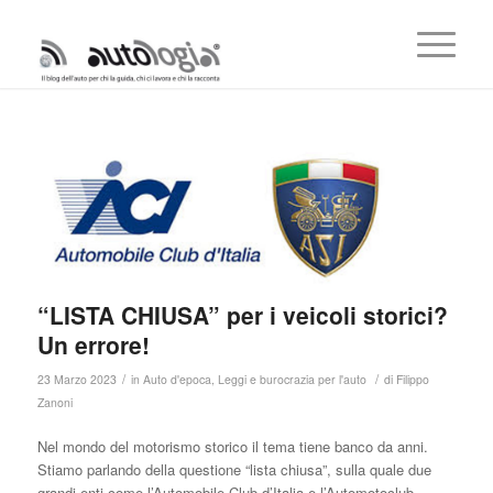
“LISTA CHIUSA” per i veicoli storici?
Un errore!
/
/
23 Marzo 2023
in
Auto d'epoca
,
Leggi e burocrazia per l'auto
di
Filippo
Zanoni
Nel mondo del motorismo storico il tema tiene banco da anni.
Stiamo parlando della questione “lista chiusa”, sulla quale due
grandi enti come l’Automobile Club d’Italia e l’Automotoclub