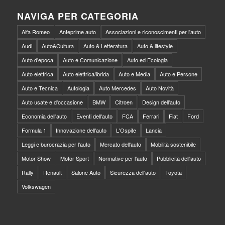
NAVIGA PER CATEGORIA
Alfa Romeo
Anteprime auto
Associazioni e riconoscimenti per l'auto
Audi
Auto&Cultura
Auto & Letteratura
Auto & lifestyle
Auto d'epoca
Auto e Comunicazione
Auto ed Ecologia
Auto elettrica
Auto elettrica/ibrida
Auto e Media
Auto e Persone
Auto e Tecnica
Autologia
Auto Mercedes
Auto Novità
Auto usate e d'occasione
BMW
Citroen
Design dell'auto
Economia dell'auto
Eventi dell'auto
FCA
Ferrari
Fiat
Ford
Formula 1
Innovazione dell'auto
L'Ospite
Lancia
Leggi e burocrazia per l'auto
Mercato dell'auto
Mobilità sostenibile
Motor Show
Motor Sport
Normative per l'auto
Pubblicità dell'auto
Rally
Renault
Salone Auto
Sicurezza dell'auto
Toyota
Volkswagen