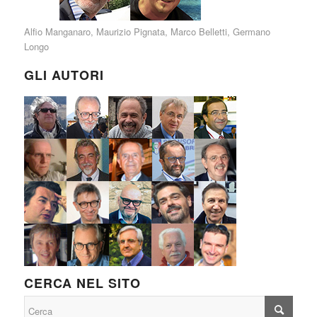
Alfio Manganaro
,
Maurizio Pignata
,
Marco Belletti
,
Germano
Longo
GLI AUTORI
CERCA NEL SITO