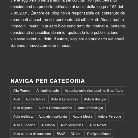
considerarsi un prodotto editoriale ai sensi della legge n° 62 del
7.03.2001. L’autore del blog non è responsabile del contenuto dei
commenti ai post, nè del contenuto dei siti linkati. Alcuni testi o
immagini inseriti in questo blog sono tratti da internet e, pertanto,
considerati di pubblico dominio; qualora la loro pubblicazione
violasse eventuali diritti d’autore, vogliate comunicarlo via email.
Saranno immediatamente rimossi.
NAVIGA PER CATEGORIA
Alfa Romeo
Anteprime auto
Associazioni e riconoscimenti per l'auto
Audi
Auto&Cultura
Auto & Letteratura
Auto & lifestyle
Auto d'epoca
Auto e Comunicazione
Auto ed Ecologia
Auto elettrica
Auto elettrica/ibrida
Auto e Media
Auto e Persone
Auto e Tecnica
Autologia
Auto Mercedes
Auto Novità
Auto usate e d'occasione
BMW
Citroen
Design dell'auto