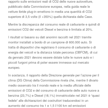
rapporto sulle emissioni reali di CO2 delle nuove autovetture,
pubblicato dalla Commissione europea, nella guida reale le
vetture ibride plug-in emettono in media una quantità di CO2
superiore di 3,5 volte (il +350%) quella dichiarata dalle Case.
Mentre la discrepanza del consumo reale di carburante e quindi di
emissioni CO2 dei veicoli Diesel e benzina è limitata al 20%.
I risultati si basano su dati anonimi raccolti nel 2021 tramite
monitor installati a bordo di un campione di 600.000 auto. Si
tratta di dispositivi che registrano il consumo di carburante o di
energia dei veicoli e la distanza totale percorsa (OBFCM), di cui
da gennaio 2021 devono essere dotate tutte le nuove auto e i
piccoli furgoni prima di poter essere immesse sul mercato
europeo.
In sostanza, il rapporto della Direzione generale per l’azione per il
clima (DG Clima) della Commissione rivela che, mentre il divario
medio osservato tra il mondo reale e la media ufficiale delle
emissioni di CO2 e del consumo di carburante delle auto nuove a
benzina (23,7%) e Diesel (18,1%) immatricolate nel 2021 è “quasi
fedele” alle dichiarazioni dei costruttori traducendosi in un
aumento del consumo tra 1 e 1,5 l/100 km ed emissioni