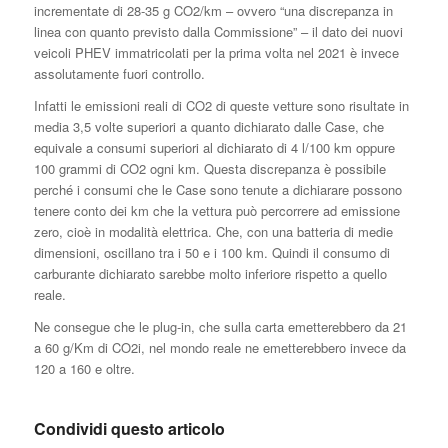
incrementate di 28-35 g CO2/km – ovvero “una discrepanza in
linea con quanto previsto dalla Commissione” – il dato dei nuovi
veicoli PHEV immatricolati per la prima volta nel 2021 è invece
assolutamente fuori controllo.
Infatti le emissioni reali di CO2 di queste vetture sono risultate in
media 3,5 volte superiori a quanto dichiarato dalle Case, che
equivale a consumi superiori al dichiarato di 4 l/100 km oppure
100 grammi di CO2 ogni km. Questa discrepanza è possibile
perché i consumi che le Case sono tenute a dichiarare possono
tenere conto dei km che la vettura può percorrere ad emissione
zero, cioè in modalità elettrica. Che, con una batteria di medie
dimensioni, oscillano tra i 50 e i 100 km. Quindi il consumo di
carburante dichiarato sarebbe molto inferiore rispetto a quello
reale.
Ne consegue che le plug-in, che sulla carta emetterebbero da 21
a 60 g/Km di CO2i, nel mondo reale ne emetterebbero invece da
120 a 160 e oltre.
Condividi questo articolo