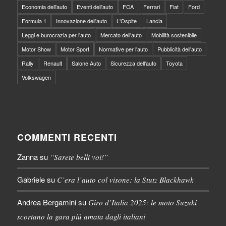
Economia dell'auto
Eventi dell'auto
FCA
Ferrari
Fiat
Ford
Formula 1
Innovazione dell'auto
L'Ospite
Lancia
Leggi e burocrazia per l'auto
Mercato dell'auto
Mobilità sostenibile
Motor Show
Motor Sport
Normative per l'auto
Pubblicità dell'auto
Rally
Renault
Salone Auto
Sicurezza dell'auto
Toyota
Volkswagen
COMMENTI RECENTI
Zanna
su
“Sarete belli voi!”
Gabriele
su
C’era l’auto col visone: la Stutz Blackhawk
Andrea Bergamini
su
Giro d’Italia 2025: le moto Suzuki
scortano la gara più amata dagli italiani