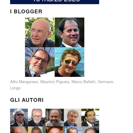
I BLOGGER
Alfio Manganaro
,
Maurizio Pignata
,
Marco Belletti
,
Germano
Longo
GLI AUTORI