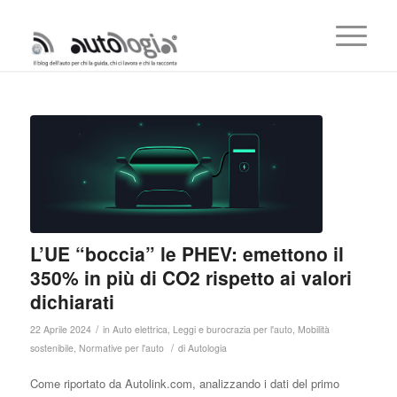
L’UE “boccia” le PHEV: emettono il
350% in più di CO2 rispetto ai valori
dichiarati
/
22 Aprile 2024
in
Auto elettrica
,
Leggi e burocrazia per l'auto
,
Mobilità
/
sostenibile
,
Normative per l'auto
di
Autologia
Come riportato da Autolink.com, analizzando i dati del primo