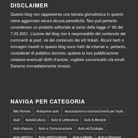
DISCLAIMER
Questo blog non rappresenta una testata giornalistica in quanto
viene aggiornato senza alcuna periodicità. Non può pertanto
considerarsi un prodotto editoriale ai sensi della legge n° 62 del
7.03.2001. L’autore del blog non è responsabile del contenuto dei
commenti ai post, nè del contenuto dei siti linkati. Alcuni testi o
immagini inseriti in questo blog sono tratti da internet e, pertanto,
considerati di pubblico dominio; qualora la loro pubblicazione
violasse eventuali diritti d’autore, vogliate comunicarlo via email.
Saranno immediatamente rimossi.
NAVIGA PER CATEGORIA
Alfa Romeo
Anteprime auto
Associazioni e riconoscimenti per l'auto
Audi
Auto&Cultura
Auto & Letteratura
Auto & lifestyle
Auto d'epoca
Auto e Comunicazione
Auto ed Ecologia
Auto elettrica
Auto elettrica/ibrida
Auto e Media
Auto e Persone