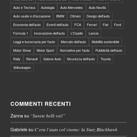
Auto e Tecnica
Autologia
Auto Mercedes
Auto Novità
Auto usate e d'occasione
BMW
Citroen
Design dell'auto
Economia dell'auto
Eventi dell'auto
FCA
Ferrari
Fiat
Ford
Formula 1
Innovazione dell'auto
L'Ospite
Lancia
Leggi e burocrazia per l'auto
Mercato dell'auto
Mobilità sostenibile
Motor Show
Motor Sport
Normative per l'auto
Pubblicità dell'auto
Rally
Renault
Salone Auto
Sicurezza dell'auto
Toyota
Volkswagen
COMMENTI RECENTI
Zanna
su
“Sarete belli voi!”
Gabriele
su
C’era l’auto col visone: la Stutz Blackhawk