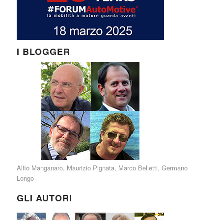
I BLOGGER
Alfio Manganaro
,
Maurizio Pignata
,
Marco Belletti
,
Germano
Longo
GLI AUTORI