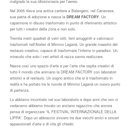
malgrado la sua idiosincrasia per l’aereo.
Nel 2005 rileva una antica cartiera a Balangero, nel Canavese,
sua patria di adozione e nasce la
DREAM FACTORY
. Un
capannone in disuso trasformato in punto di riferimento artistico
per tutti i creativi della zona e non solo.
Tremila metri quadrati di vetri rotti, ferri arrugginiti e calcinacci
trasformati nell’Atelier di Mimmo Laganà. Un grande maestro del
restauro creativo, capace di trasformare l’inferno in paradiso. Un
miracolo che solo i veri artisti di razza sanno realizzare.
Nasce così uno spazio d’arte e per l’arte che ospita creativi di
tutto il mondo che animano la DREAM FACTORY con laboratori
artistici e di restauro. Un sogno antico che si è trasformato in
realtà e ha portato tra le nuvole di Mimmo Laganà un nuovo punto
di partenza.
Lo abbiamo incontrato nel suo laboratorio e dopo anni che non ci
vedavamo abbiamo trovato un anziano ragazzino che ancora
pensa di organizzare “IL FESTIVAL INTERNAZIONALE DELLA
LIPPA”. Dopo un abbraccio sincero tra due vecchi amici e sinceri
appassionati d’arte e di vita gli chiedo: