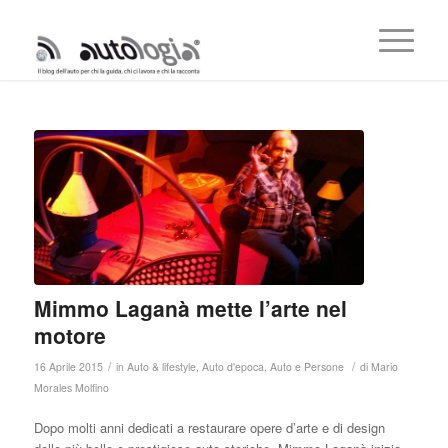
Mimmo Laganà mette l’arte nel
motore
/
/
16 Aprile 2015
in
Auto & lifestyle
,
Auto d'epoca
,
Auto e Persone
di
Mario
Morales Molfino
Dopo molti anni dedicati a restaurare opere d’arte e di design