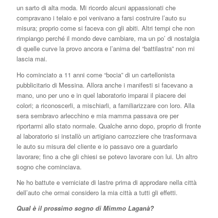
un sarto di alta moda. Mi ricordo alcuni appassionati che
compravano i telaio e poi venivano a farsi costruire l’auto su
misura; proprio come si faceva con gli abiti. Altri tempi che non
rimpiango perché il mondo deve cambiare, ma un po’ di nostalgia
di quelle curve la provo ancora e l’anima del “battilastra” non mi
lascia mai.
Ho cominciato a 11 anni come “bocia” di un cartellonista
pubblicitario di Messina. Allora anche i manifesti si facevano a
mano, uno per uno e in quel laboratorio imparai il piacere dei
colori; a riconoscerli, a mischiarli, a familiarizzare con loro. Alla
sera sembravo arlecchino e mia mamma passava ore per
riportarmi allo stato normale. Qualche anno dopo, proprio di fronte
al laboratorio si installò un artigiano carrozziere che trasformava
le auto su misura del cliente e io passavo ore a guardarlo
lavorare; fino a che gli chiesi se potevo lavorare con lui. Un altro
sogno che cominciava.
Ne ho battute e verniciate di lastre prima di approdare nella città
dell’auto che ormai considero la mia città a tutti gli effetti.
Qual è il prossimo sogno di Mimmo Laganà?