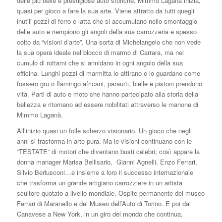
delle più belle e prestigiose auto storiche, Mimmo Laganà inizia,
quasi per gioco a fare la sua arte. Viene attratto da tutti quegli
inutili pezzi di ferro e latta che si accumulano nello smontaggio
delle auto e riempiono gli angoli della sua carrozzeria e spesso
colto da “visioni d’arte”. Una sorta di Michelangelo che non vede
la sua opera ideale nel blocco di marmo di Carrara, ma nel
cumulo di rottami che si annidano in ogni angolo della sua
officina. Lunghi pezzi di marmitta lo attirano e lo guardano come
fossero gru o flamingo africani, paraurti, bielle e pistoni prendono
vita. Parti di auto e moto che hanno partecipato alla storia della
bellezza e ritornano ad essere nobilitati attraverso le manone di
Mimmo Laganà.
All’inizio quasi un folle scherzo visionario. Un gioco che negli
anni si trasforma in arte pura. Ma le visioni continuano con le
“TESTATE” di motori che diventano busti celebri; così appare la
donna manager Marisa Bellisario, Gianni Agnelli, Enzo Ferrari,
Silvio Berlusconi…e insieme a loro il successo internazionale
che trasforma un grande artigiano carrozziere in un artista
scultore quotato a livello mondiale. Ospite permanente del museo
Ferrari di Maranello e del Museo dell’Auto di Torino. E poi dal
Canavese a New York, in un giro del mondo che continua,