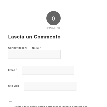
0
COMMENTI
Lascia un Commento
*
Connettiti con:
Nome
*
Email
Sito web
Salva il mio nome, email e sito web in questo browser per