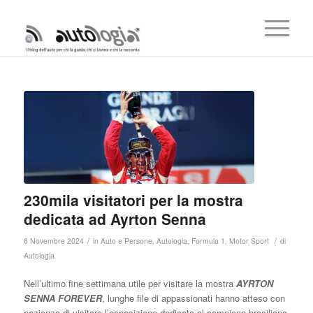
230mila visitatori per la mostra
dedicata ad Ayrton Senna
/
/
6 Novembre 2024
in
Auto e Persone
,
Autologia
,
Formula 1
,
Motor Sport
di
Autologia
Nell’ultimo fine settimana utile per visitare la mostra
AYRTON
SENNA FOREVER
, lunghe file di appassionati hanno atteso con
pazienza di visitare l’esposizione dedicata al campione brasiliano