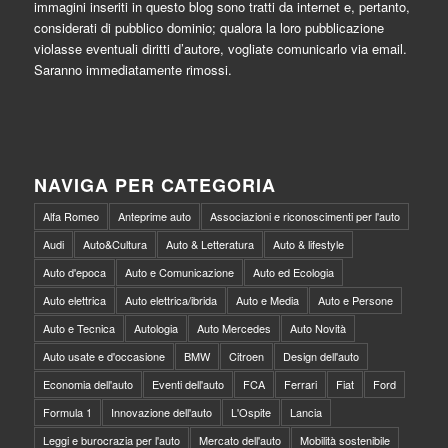
immagini inseriti in questo blog sono tratti da internet e, pertanto,
considerati di pubblico dominio; qualora la loro pubblicazione
violasse eventuali diritti d’autore, vogliate comunicarlo via email.
Saranno immediatamente rimossi.
NAVIGA PER CATEGORIA
Alfa Romeo
Anteprime auto
Associazioni e riconoscimenti per l'auto
Audi
Auto&Cultura
Auto & Letteratura
Auto & lifestyle
Auto d'epoca
Auto e Comunicazione
Auto ed Ecologia
Auto elettrica
Auto elettrica/ibrida
Auto e Media
Auto e Persone
Auto e Tecnica
Autologia
Auto Mercedes
Auto Novità
Auto usate e d'occasione
BMW
Citroen
Design dell'auto
Economia dell'auto
Eventi dell'auto
FCA
Ferrari
Fiat
Ford
Formula 1
Innovazione dell'auto
L'Ospite
Lancia
Leggi e burocrazia per l'auto
Mercato dell'auto
Mobilità sostenibile