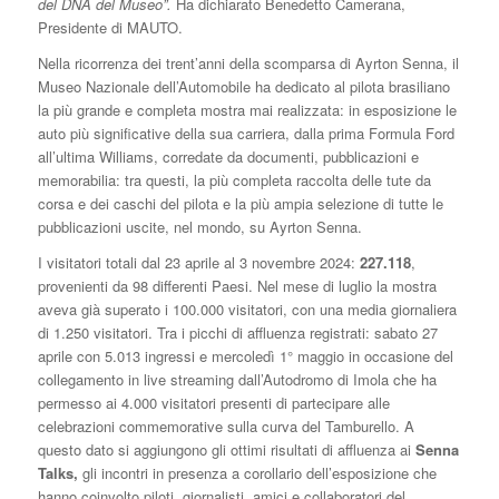
del DNA del Museo”.
Ha dichiarato Benedetto Camerana,
Presidente di MAUTO.
Nella ricorrenza dei trent’anni della scomparsa di Ayrton Senna, il
Museo Nazionale dell’Automobile ha dedicato al pilota brasiliano
la più grande e completa mostra mai realizzata: in esposizione le
auto più significative della sua carriera, dalla prima Formula Ford
all’ultima Williams, corredate da documenti, pubblicazioni e
memorabilia: tra questi, la più completa raccolta delle tute da
corsa e dei caschi del pilota e la più ampia selezione di tutte le
pubblicazioni uscite, nel mondo, su Ayrton Senna.
I visitatori totali dal 23 aprile al 3 novembre 2024:
227.118
,
provenienti da 98 differenti Paesi. Nel mese di luglio la mostra
aveva già superato i 100.000 visitatori, con una media giornaliera
di 1.250 visitatori. Tra i picchi di affluenza registrati: sabato 27
aprile con 5.013 ingressi e mercoledì 1° maggio in occasione del
collegamento in live streaming dall’Autodromo di Imola che ha
permesso ai 4.000 visitatori presenti di partecipare alle
celebrazioni commemorative sulla curva del Tamburello. A
questo dato si aggiungono gli ottimi risultati di affluenza ai
Senna
Talks,
gli incontri in presenza a corollario dell’esposizione che
hanno coinvolto piloti, giornalisti, amici e collaboratori del