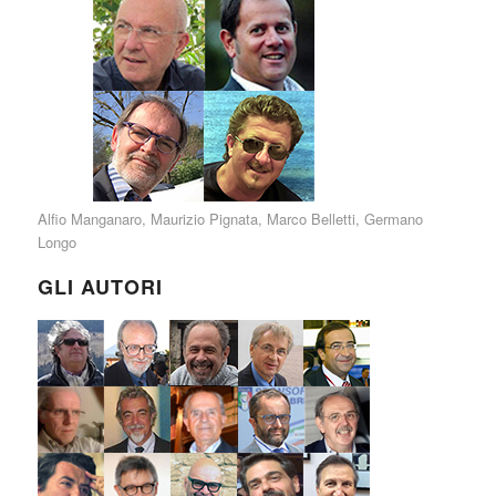
Alfio Manganaro
,
Maurizio Pignata
,
Marco Belletti
,
Germano
Longo
GLI AUTORI