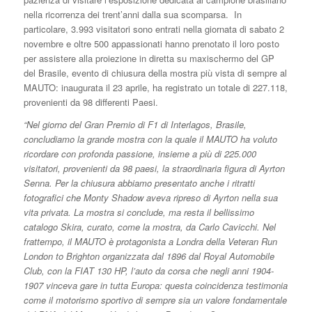
nella ricorrenza dei trent’anni dalla sua scomparsa.
In
particolare, 3.993 visitatori
sono entrati nella giornata di sabato 2
novembre e oltre 500 appassionati hanno prenotato il loro posto
per assistere alla proiezione in diretta su maxischermo del GP
del Brasile, evento di chiusura della mostra più vista di sempre al
MAUTO: inaugurata il 23 aprile, ha registrato un totale di 227.118,
provenienti da 98 differenti Paesi.
“Nel giorno del Gran Premio di F1 di Interlagos, Brasile,
concludiamo la grande mostra con la quale il MAUTO ha voluto
ricordare con profonda passione, insieme a più di 225.000
visitatori, provenienti da 98 paesi, la straordinaria figura di Ayrton
Senna. Per la chiusura abbiamo presentato anche i ritratti
fotografici che Monty Shadow aveva ripreso di Ayrton nella sua
vita privata. La mostra si conclude, ma resta il bellissimo
catalogo Skira, curato, come la mostra, da Carlo Cavicchi. Nel
frattempo, il MAUTO è protagonista a Londra della Veteran Run
London to Brighton organizzata dal 1896 dal Royal Automobile
Club, con la FIAT 130 HP, l’auto da corsa che negli anni 1904-
1907 vinceva gare in tutta Europa: questa coincidenza testimonia
come il motorismo sportivo di sempre sia un valore fondamentale