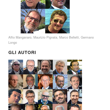
Alfio Manganaro
,
Maurizio Pignata
,
Marco Belletti
,
Germano
Longo
GLI AUTORI