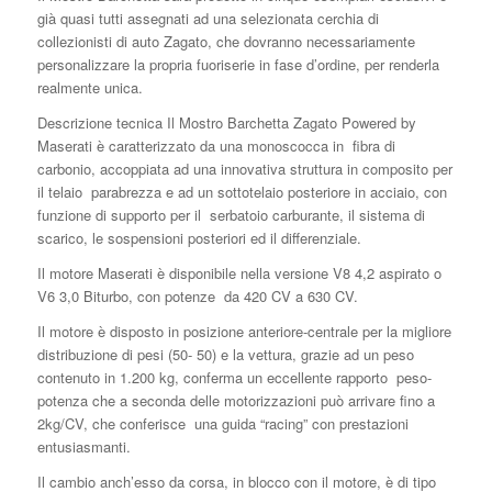
già quasi tutti assegnati ad una selezionata cerchia di
collezionisti di auto Zagato, che dovranno necessariamente
personalizzare la propria fuoriserie in fase d’ordine, per renderla
realmente unica.
Descrizione tecnica Il Mostro Barchetta Zagato Powered by
Maserati è caratterizzato da una monoscocca in
fibra di
carbonio, accoppiata ad una innovativa struttura in composito per
il telaio
parabrezza e ad un sottotelaio posteriore in acciaio, con
funzione di supporto per il
serbatoio carburante, il sistema di
scarico, le sospensioni posteriori ed il differenziale.
Il motore Maserati è disponibile nella versione V8 4,2 aspirato o
V6 3,0 Biturbo, con potenze
da 420 CV a 630 CV.
Il motore è disposto in posizione anteriore-centrale per la migliore
distribuzione di pesi (50- 50) e la vettura, grazie ad un peso
contenuto in 1.200 kg, conferma un eccellente rapporto
peso-
potenza che a seconda delle motorizzazioni può arrivare fino a
2kg/CV, che conferisce
una guida “racing” con prestazioni
entusiasmanti.
Il cambio anch’esso da corsa, in blocco con il motore, è di tipo