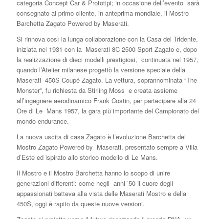
categoria Concept Car & Prototipi; in occasione dell’evento
sarà
consegnato al primo cliente, in anteprima mondiale, il Mostro
Barchetta Zagato Powered by Maserati.
Si rinnova così la lunga collaborazione con la Casa del Tridente,
iniziata nel 1931 con la
Maserati 8C 2500 Sport Zagato e, dopo
la realizzazione di dieci modelli prestigiosi,
continuata nel 1957,
quando l’Atelier milanese progettò la versione speciale della
Maserati
450S Coupé Zagato. La vettura, soprannominata “The
Monster”, fu richiesta da Stirling Moss
e creata assieme
all’ingegnere aerodinamico Frank Costin, per partecipare alla 24
Ore di Le
Mans 1957, la gara più importante del Campionato del
mondo endurance.
La nuova uscita di casa Zagato è l’evoluzione Barchetta del
Mostro Zagato Powered by
Maserati, presentato sempre a Villa
d’Este ed ispirato allo storico modello di Le Mans.
Il Mostro e il Mostro Barchetta hanno lo scopo di unire
generazioni differenti: come negli
anni ’50 il cuore degli
appassionati batteva alla vista delle Maserati Mostro e della
450S, oggi è rapito da queste nuove versioni.