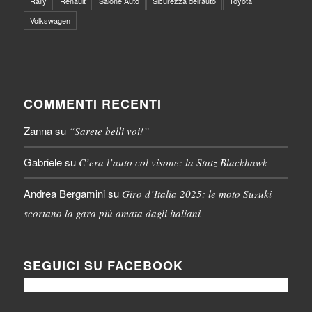
Rally
Renault
Salone Auto
Sicurezza dell'auto
Toyota
Volkswagen
COMMENTI RECENTI
Zanna
su
“Sarete belli voi!”
Gabriele
su
C’era l’auto col visone: la Stutz Blackhawk
Andrea Bergamini
su
Giro d’Italia 2025: le moto Suzuki
scortano la gara più amata dagli italiani
SEGUICI SU FACEBOOK