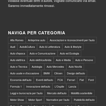
violasse eventuali diritti d’autore, vogliate comunicarlo via email.
Saranno immediatamente rimossi.
NAVIGA PER CATEGORIA
Alfa Romeo
Anteprime auto
Associazioni e riconoscimenti per l'auto
Audi
Auto&Cultura
Auto & Letteratura
Auto & lifestyle
Auto d'epoca
Auto e Comunicazione
Auto ed Ecologia
Auto elettrica
Auto elettrica/ibrida
Auto e Media
Auto e Persone
Auto e Tecnica
Autologia
Auto Mercedes
Auto Novità
Auto usate e d'occasione
BMW
Citroen
Design dell'auto
Economia dell'auto
Eventi dell'auto
FCA
Ferrari
Fiat
Ford
Formula 1
Innovazione dell'auto
L'Ospite
Lancia
Leggi e burocrazia per l'auto
Mercato dell'auto
Mobilità sostenibile
Motor Show
Motor Sport
Normative per l'auto
Pubblicità dell'auto