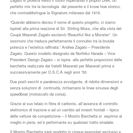
Zagato si proietta verso il futuro rispettando il proprio DNA, un
perfetto mix tra la tecnologia
del presente e il know how storico,
che contraddistingue la Signature milanese dal 1919.
“Quando abbiamo deciso il nome di questo progetto, ci siamo
ispirati alla prima reazione di Sir
Stirling Moss, che alla vista del
Coupè Maserati Zagato esclamò:“Beautiful like a Monster”. Un
ossimoro che traduce perfettamente il connubio tra la brutale
potenza e l’estetica raffinata.” Andrea Zagato – Presidente
Zagato. Questo modello disegnato da Norihiko Harada – Vice
President Design Zagato – si ispira
alle perfette proporzioni delle
barchetta realizzate dai fratelli Maserati per Maserati prima e
successivamente per O.S.C.A negli anni ‘50.
Due posti secchi e parabrezza avvolgente, di ridotte dimensioni e
senza soluzioni di
continuità, richiamano le linee sinuose degli
speedboat (motoscafo da corsa).
Grazie al suo telaio in fibra di carbonio, all’assenza di controllo
elettronico di trazione e ad un cambio ad innesti frontali – tipico
delle vetture da competizione – il Mostro Barchetta si
esprime al
meglio in pista, ed è performante su qualsiasi tratto stradale.
Il Mostro Barchetta sarà prodotto in cinque esemplari esclusivi e