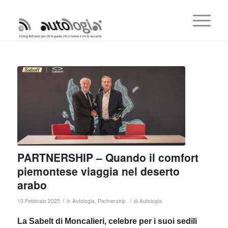
PARTNERSHIP – Quando il comfort
piemontese viaggia nel deserto
arabo
/
/
10 Febbraio 2025
in
Autologia
,
Partnership
di
Autologia
La Sabelt di Moncalieri, celebre per i suoi sedili