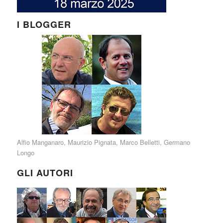
I BLOGGER
Alfio Manganaro
,
Maurizio Pignata
,
Marco Belletti
,
Germano
Longo
GLI AUTORI