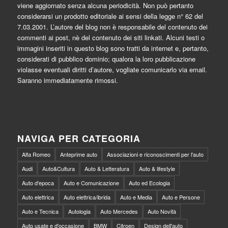
viene aggiornato senza alcuna periodicità. Non può pertanto
considerarsi un prodotto editoriale ai sensi della legge n° 62 del
7.03.2001. L’autore del blog non è responsabile del contenuto dei
commenti ai post, nè del contenuto dei siti linkati. Alcuni testi o
immagini inseriti in questo blog sono tratti da internet e, pertanto,
considerati di pubblico dominio; qualora la loro pubblicazione
violasse eventuali diritti d’autore, vogliate comunicarlo via email.
Saranno immediatamente rimossi.
NAVIGA PER CATEGORIA
Alfa Romeo
Anteprime auto
Associazioni e riconoscimenti per l'auto
Audi
Auto&Cultura
Auto & Letteratura
Auto & lifestyle
Auto d'epoca
Auto e Comunicazione
Auto ed Ecologia
Auto elettrica
Auto elettrica/ibrida
Auto e Media
Auto e Persone
Auto e Tecnica
Autologia
Auto Mercedes
Auto Novità
Auto usate e d'occasione
BMW
Citroen
Design dell'auto