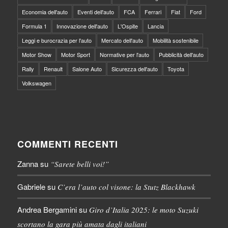
Economia dell'auto
Eventi dell'auto
FCA
Ferrari
Fiat
Ford
Formula 1
Innovazione dell'auto
L'Ospite
Lancia
Leggi e burocrazia per l'auto
Mercato dell'auto
Mobilità sostenibile
Motor Show
Motor Sport
Normative per l'auto
Pubblicità dell'auto
Rally
Renault
Salone Auto
Sicurezza dell'auto
Toyota
Volkswagen
COMMENTI RECENTI
Zanna
su
“Sarete belli voi!”
Gabriele
su
C’era l’auto col visone: la Stutz Blackhawk
Andrea Bergamini
su
Giro d’Italia 2025: le moto Suzuki
scortano la gara più amata dagli italiani