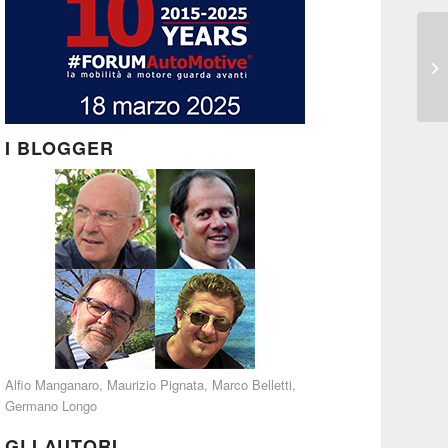
I BLOGGER
Alfio Manganaro
,
Maurizio Pignata
,
Marco Belletti
,
Germano Longo
GLI AUTORI