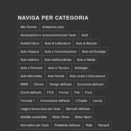
NAVIGA PER CATEGORIA
Alfa Romeo
Anteprime auto
Associazioni e riconoscimenti per l'auto
Audi
Auto&Cultura
Auto & Letteratura
Auto & lifestyle
Auto d'epoca
Auto e Comunicazione
Auto ed Ecologia
Auto elettrica
Auto elettrica/ibrida
Auto e Media
Auto e Persone
Auto e Tecnica
Autologia
Auto Mercedes
Auto Novità
Auto usate e d'occasione
BMW
Citroen
Design dell'auto
Economia dell'auto
Eventi dell'auto
FCA
Ferrari
Fiat
Ford
Formula 1
Innovazione dell'auto
L'Ospite
Lancia
Leggi e burocrazia per l'auto
Mercato dell'auto
Mobilità sostenibile
Motor Show
Motor Sport
Normative per l'auto
Pubblicità dell'auto
Rally
Renault