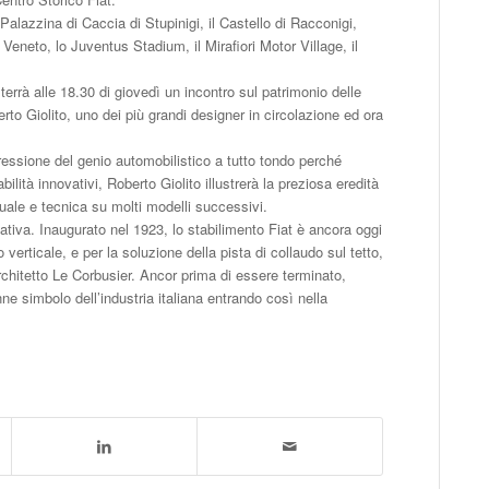
 Palazzina di Caccia di Stupinigi, il Castello di Racconigi,
 Veneto, lo Juventus Stadium, il Mirafiori Motor Village, il
terrà alle 18.30 di giovedì un incontro sul patrimonio delle
erto Giolito, uno dei più grandi designer in circolazione ed ora
ressione del genio automobilistico a tutto tondo perché
lità innovativi, Roberto Giolito illustrerà la preziosa eredità
tuale e tecnica su molti modelli successivi.
cativa. Inaugurato nel 1923, lo stabilimento Fiat è ancora oggi
erticale, e per la soluzione della pista di collaudo sul tetto,
chitetto Le Corbusier. Ancor prima di essere terminato,
e simbolo dell’industria italiana entrando così nella