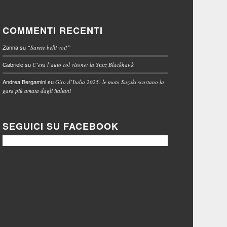
COMMENTI RECENTI
Zanna
su
“Sarete belli voi!”
Gabriele
su
C’era l’auto col visone: la Stutz Blackhawk
Andrea Bergamini
su
Giro d’Italia 2025: le moto Suzuki scortano la
gara più amata dagli italiani
SEGUICI SU FACEBOOK