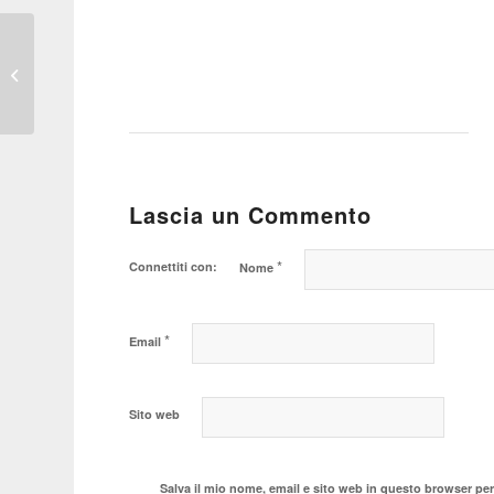
Negli “Europei” delle
vendite auto continua il
dominio tedesco
Lascia un Commento
*
Connettiti con:
Nome
*
Email
Sito web
Salva il mio nome, email e sito web in questo browser pe