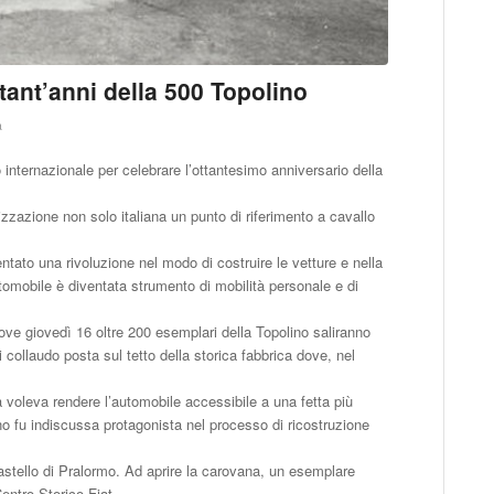
ttant’anni della 500 Topolino
a
internazionale per celebrare l’ottantesimo anniversario della
izzazione non solo italiana un punto di riferimento a cavallo
tato una rivoluzione nel modo di costruire le vetture e nella
utomobile è diventata strumento di mobilità personale e di
dove giovedì 16 oltre 200 esemplari della Topolino saliranno
 collaudo posta sul tetto della storica fabbrica dove, nel
voleva rendere l’automobile accessibile a una fetta più
no fu indiscussa protagonista nel processo di ricostruzione
astello di Pralormo. Ad aprire la carovana, un esemplare
entro Storico Fiat.