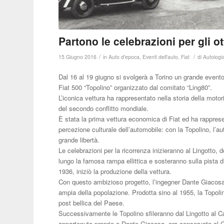
Partono le celebrazioni per gli o
/
/
15 Giugno 2016
in
Auto d'epoca
,
Eventi dell'auto
,
Fiat
di
Autologi
Dal 16 al 19 giugno si svolgerà a Torino un grande evento 
Fiat 500 “Topolino” organizzato dal comitato “Ling80”.
L’iconica vettura ha rappresentato nella storia della motor
del secondo conflitto mondiale.
È stata la prima vettura economica di Fiat ed ha rappresen
percezione culturale dell’automobile: con la Topolino, l’a
grande libertà.
Le celebrazioni per la ricorrenza inizieranno al Lingotto, 
lungo la famosa rampa ellittica e sosteranno sulla pista di
1936, iniziò la produzione della vettura.
Con questo ambizioso progetto, l’ingegner Dante Giacosa 
ampia della popolazione. Prodotta sino al 1955, la Topoli
post bellica del Paese.
Successivamente le Topolino sfileranno dal Lingotto al C
appartenuto proprio a Dante Giacosa, ora conservato al C