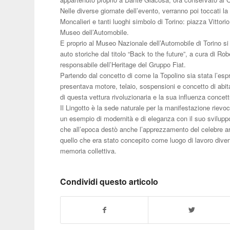
Nelle diverse giornate dell’evento, verranno poi toccati la
Moncalieri e tanti luoghi simbolo di Torino: piazza Vittorio
Museo dell’Automobile.
E proprio al Museo Nazionale dell’Automobile di Torino si 
auto storiche dal titolo “Back to the future”, a cura di Rob
responsabile dell’Heritage del Gruppo Fiat.
Partendo dal concetto di come la Topolino sia stata l’esp
presentava motore, telaio, sospensioni e concetto di abitabi
di questa vettura rivoluzionaria e la sua influenza concet
Il Lingotto è la sede naturale per la manifestazione rievo
un esempio di modernità e di eleganza con il suo sviluppo v
che all’epoca destò anche l’apprezzamento del celebre ar
quello che era stato concepito come luogo di lavoro divenn
memoria collettiva.
Condividi questo articolo