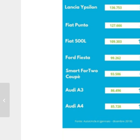
La auto con più di
vent’anni con il C.R.S.
pagano solo metà
“bollo”