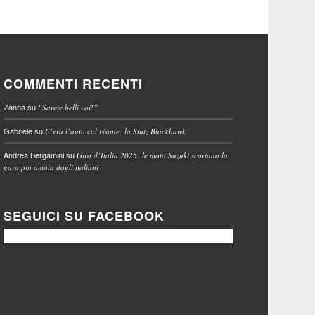
COMMENTI RECENTI
Zanna
su
“Sarete belli voi!”
Gabriele
su
C’era l’auto col visone: la Stutz Blackhawk
Andrea Bergamini
su
Giro d’Italia 2025: le moto Suzuki scortano la
gara più amata dagli italiani
SEGUICI SU FACEBOOK