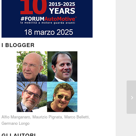
I BLOGGER
Alfio Manganaro
,
Maurizio Pignata
,
Marco Belletti
,
Germano Longo
GLI AUTORI