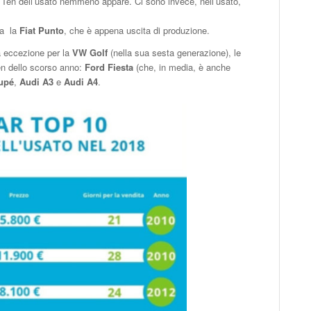
p Ten dell’usato nemmeno appare. Ci sono invece, nell’usato,
na la
Fiat Punto
, che è appena uscita di produzione.
a eccezione per la
VW Golf
(nella sua sesta generazione), le
Ten dello scorso anno:
Ford Fiesta
(che, in media, è anche
upé
,
Audi A3
e
Audi A4
.