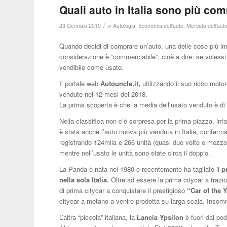
Quali auto in Italia sono più com
/
23 Gennaio 2019
in
Autologia
,
Economia dell'auto
,
Mercato dell'aut
Quando decidi di comprare un’auto, una delle cose più impo
considerazione è “commerciabile”, cioè a dire: se voless
vendibile come usato.
Il portale web
Autouncle.it
,
utilizzando il suo ricco motore
vendute nei 12 mesi del 2018.
La prima scoperta è che la media dell’usato venduto è d
Nella classifica non c’è sorpresa per la prima piazza, in
è stata anche l’auto nuova più venduta in Italia, confer
registrando 124mila e 266 unità (quasi due volte e mezzo i
mentre nell’usato le unità sono state circa il doppio.
La Panda è nata nel 1980 e recentemente ha tagliato il
p
nella sola Italia.
Oltre ad essere la prima citycar a trazion
di prima citycar a conquistare il prestigioso
“Car of the 
citycar a metano a venire prodotta su larga scala. Insomm
L’altra “piccola” italiana, la
Lancia Ypsilon
è fuori dal pod