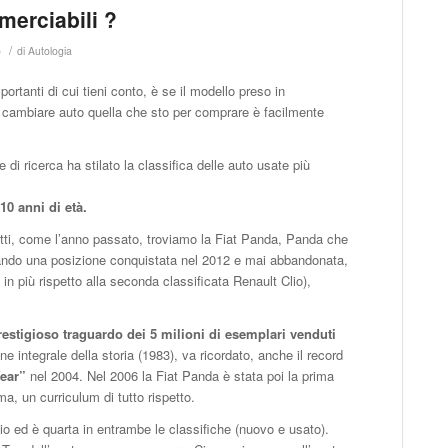
merciabili ?
/
o
di
Autologia
rtanti di cui tieni conto, è se il modello preso in
i cambiare auto quella che sto per comprare è facilmente
 di ricerca ha stilato la classifica delle auto usate più
i
10 anni di età.
fatti, come l’anno passato, troviamo la Fiat Panda, Panda che
mando una posizione conquistata nel 2012 e mai abbandonata,
n più rispetto alla seconda classificata Renault Clio),
restigioso traguardo dei 5 milioni di esemplari venduti
e integrale della storia (1983), va ricordato, anche il record
Year”
nel 2004. Nel 2006 la Fiat Panda è stata poi la prima
a, un curriculum di tutto rispetto.
io ed è quarta in entrambe le classifiche (nuovo e usato).