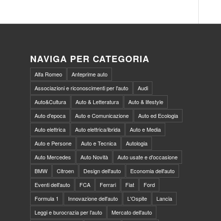
NAVIGA PER CATEGORIA
Alfa Romeo
Anteprime auto
Associazioni e riconoscimenti per l'auto
Audi
Auto&Cultura
Auto & Letteratura
Auto & lifestyle
Auto d'epoca
Auto e Comunicazione
Auto ed Ecologia
Auto elettrica
Auto elettrica/ibrida
Auto e Media
Auto e Persone
Auto e Tecnica
Autologia
Auto Mercedes
Auto Novità
Auto usate e d'occasione
BMW
Citroen
Design dell'auto
Economia dell'auto
Eventi dell'auto
FCA
Ferrari
Fiat
Ford
Formula 1
Innovazione dell'auto
L'Ospite
Lancia
Leggi e burocrazia per l'auto
Mercato dell'auto