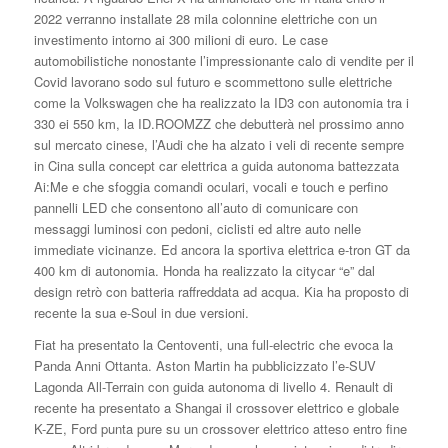
2022 verranno installate 28 mila colonnine elettriche con un
investimento intorno ai 300 milioni di euro. Le case
automobilistiche nonostante l’impressionante calo di vendite per il
Covid lavorano sodo sul futuro e scommettono sulle elettriche
come la Volkswagen che ha realizzato la ID3 con autonomia tra i
330 ei 550 km, la ID.ROOMZZ che debutterà nel prossimo anno
sul mercato cinese, l’Audi che ha alzato i veli di recente sempre
in Cina sulla concept car elettrica a guida autonoma battezzata
Ai:Me e che sfoggia comandi oculari, vocali e touch e perfino
pannelli LED che consentono all’auto di comunicare con
messaggi luminosi con pedoni, ciclisti ed altre auto nelle
immediate vicinanze. Ed ancora la sportiva elettrica e-tron GT da
400 km di autonomia. Honda ha realizzato la citycar “e” dal
design retrò con batteria raffreddata ad acqua. Kia ha proposto di
recente la sua e-Soul in due versioni.
Fiat ha presentato la Centoventi, una full-electric che evoca la
Panda Anni Ottanta. Aston Martin ha pubblicizzato l’e-SUV
Lagonda All-Terrain con guida autonoma di livello 4. Renault di
recente ha presentato a Shangai il crossover elettrico e globale
K-ZE, Ford punta pure su un crossover elettrico atteso entro fine