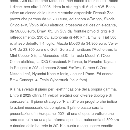
anno. Altri brand come Mercedes non hanno intenzione di tradire
il diesel ben oltre il 2025, idem la strategia di Audi e VW. Ecco
infine un elenco delle ultime elettriche disponibili: Renault Zoe,
prezzi che partono da 25.700 euro, ed ancora e-Twingo, Skoda
Citigo e-iV, Volvo XC40 elettrica, crossover dal design elegante,
da 59.600 euro, Bmw iX3, un Suv dal frontale privo di griglie di
raffreddamento, 230 cv, autonomia di 440 km, Bmw i8, Fiat 500
e, atteso debutto il 4 luglio, Mazda MX-30 da 34.900 euro, Vw e-
UP! Da 23.350 euro e e-Golf. Senza dimenticare l’Audi e-tron, la
Mini Cooper SE, la Mercedes EQC, la Tesla Model Y, l’Opel
Corsa elettrica, la DS3 Crossback E-Tense, la Porsche Taycan,
la Peugeot e-208 ed ancora Smart ForTwo, Citroen C-Zero,
Nissan Leaf, Hyundai Kona e Ioniq, Jaguar I-Pace. Ed ancora
Bmw Concept i4, Tesla Cybertruck (nella foto).
Kia ha svelato il piano per l’elettrificazione della propria gamma.
Entro il 2025 offrirà 11 veicoli elettrici con diverse tipologie di
carrozzeria. Il piano strategico “Plan S” è un progetto che indica
le azioni necessarie da compiere: il primo passo sarà la
presentazione in Europa nel 2021 di una di queste vetture che
sarà costruita su una piattaforma specifica, autonomia di 500 km
e ricarica delle batterie in 20′. Kia punta a raggiungere vendite