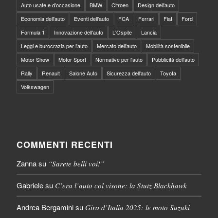
Auto usate e d'occasione
BMW
Citroen
Design dell'auto
Economia dell'auto
Eventi dell'auto
FCA
Ferrari
Fiat
Ford
Formula 1
Innovazione dell'auto
L'Ospite
Lancia
Leggi e burocrazia per l'auto
Mercato dell'auto
Mobilità sostenibile
Motor Show
Motor Sport
Normative per l'auto
Pubblicità dell'auto
Rally
Renault
Salone Auto
Sicurezza dell'auto
Toyota
Volkswagen
COMMENTI RECENTI
Zanna
su
“Sarete belli voi!”
Gabriele
su
C’era l’auto col visone: la Stutz Blackhawk
Andrea Bergamini
su
Giro d’Italia 2025: le moto Suzuki