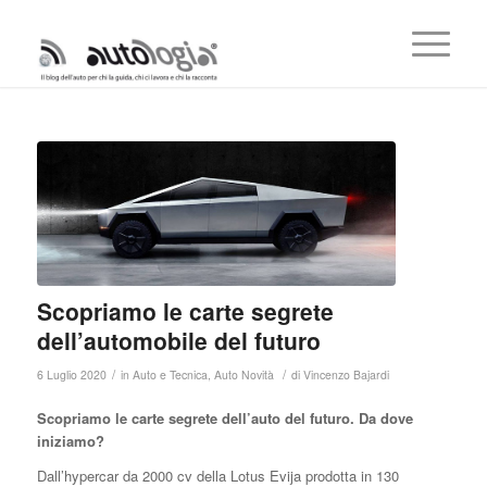
Scopriamo le carte segrete
dell’automobile del futuro
/
/
6 Luglio 2020
in
Auto e Tecnica
,
Auto Novità
di
Vincenzo Bajardi
Scopriamo le carte segrete dell’auto del futuro. Da dove
iniziamo?
Dall’hypercar da 2000 cv della Lotus Evija prodotta in 130