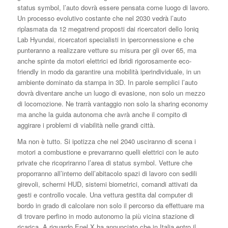
status symbol, l’auto dovrà essere pensata come luogo di lavoro.
Un processo evolutivo costante che nel 2030 vedrà l’auto
riplasmata da 12 megatrend proposti dai ricercatori dello Ioniq
Lab Hyundai, ricercatori specialisti in iperconnessione e che
punteranno a realizzare vetture su misura per gli over 65, ma
anche spinte da motori elettrici ed ibridi rigorosamente eco-
friendly in modo da garantire una mobilità iperindividuale, in un
ambiente dominato da stampa in 3D. In parole semplici l’auto
dovrà diventare anche un luogo di evasione, non solo un mezzo
di locomozione. Ne trarrà vantaggio non solo la sharing economy
ma anche la guida autonoma che avrà anche il compito di
aggirare i problemi di viabilità nelle grandi città.
Ma non è tutto. Si ipotizza che nel 2040 usciranno di scena i
motori a combustione e prevarranno quelli elettrici con le auto
private che ricopriranno l’area di status symbol. Vetture che
proporranno all’interno dell’abitacolo spazi di lavoro con sedili
girevoli, schermi HUD, sistemi biometrici, comandi attivati da
gesti e controllo vocale. Una vettura gestita dal computer di
bordo in grado di calcolare non solo il percorso da effettuare ma
di trovare perfino in modo autonomo la più vicina stazione di
ricarica. A riguardo Enel X ha annunciato che in Italia entro il