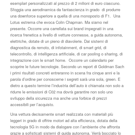
esemplari personalizzati al prezzo di 2 milioni di euro ciascuno.
Sfoggia una aerodinamica da fantascienza in grado di produrre
una downforce superiore a quella di una monoposto di F1. Una
Lotus estrema che evoca Colin Chapman. Ma siamo nel
presente. Occorre una carrellata sui brand impegnati in una
ricerca frenetica a livello di vetture connesse, a guida autonoma,
elettriche, dotate di un pieno di diavolerie. Dai sistemi di
diagnostica da remoto, di infotainment, di smart grid, di
telecontrollo, di intelligenza artificiale, di car pooling o sharing, di
integrazione con le smart home. Occorre un calendario per
scoprire le future tecnologie. Secondo un report di Goldman Sach
i primi risultati concreti entreranno in scena fra cinque anni e la
parola d’ordine per conoscerne i segreti sarà una sola, green. E
dietro a questo termine l’industria dell’auto è chiamata non solo a
ridurre le emissioni di C02 ma dovrà garantire non solo uno
sviluppo della sicurezza ma anche una forbice di prezzi
accessibili per l’acquisto.
Una vettura decisamente smart realizzata con materiali più
leggeri in grado di offrire motori ad alta efficienza, dotata della
tecnologia 5G in modo da dialogare con l’ambiente che affronta
grazie a sofisticati sistemi di guida autonoma. Verrà bocciato lo