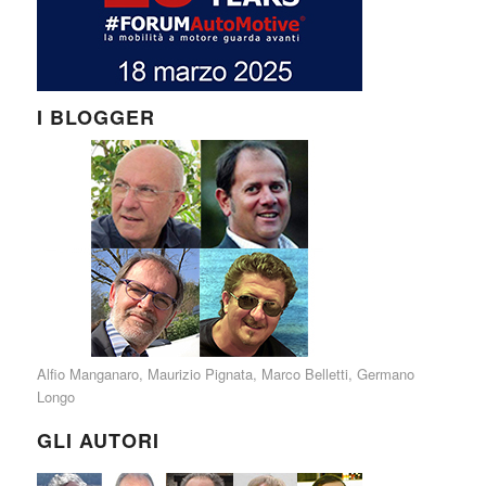
I BLOGGER
Alfio Manganaro
,
Maurizio Pignata
,
Marco Belletti
,
Germano
Longo
GLI AUTORI