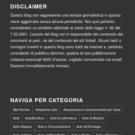
DISCLAIMER
Questo blog non rappresenta una testata giornalistica in quanto
viene aggiornato senza alcuna periodicità. Non può pertanto
considerarsi un prodotto editoriale ai sensi della legge n° 62 del
7.03.2001. L’autore del blog non è responsabile del contenuto dei
commenti ai post, nè del contenuto dei siti linkati. Alcuni testi o
immagini inseriti in questo blog sono tratti da internet e, pertanto,
considerati di pubblico dominio; qualora la loro pubblicazione
violasse eventuali diritti d’autore, vogliate comunicarlo via email.
Saranno immediatamente rimossi.
NAVIGA PER CATEGORIA
Alfa Romeo
Anteprime auto
Associazioni e riconoscimenti per l'auto
Audi
Auto&Cultura
Auto & Letteratura
Auto & lifestyle
Auto d'epoca
Auto e Comunicazione
Auto ed Ecologia
Auto elettrica
Auto elettrica/ibrida
Auto e Media
Auto e Persone