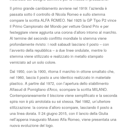
Il primo grande cambiamento avviene nel 1919: l’azienda è
passata sotto il controllo di Nicola Romeo e sullo stemma
compare la scritta ALFA ROMEO. Nel 1925 la GP Tipo P2 vince
il Primo Campionato del Mondo per vetture Grand Prix e per
festeggiare viene aggiunta una corona d’alloro intorno al marchio.
Al termine del secondo conflitto mondiale lo stemma viene
profondamente rivisto: i nodi sabaudi lasciano il posto – con
l’avvento della repubblica – a due linee ondulate, mentre lo
stemma viene stilizzato e realizzato in metallo stampato
verniciato ad un solo colore.
Dal 1950, con la 1900, ritorna il marchio in ottone smaltato che,
nel 1960, lascia il posto a uno identico realizzato in materiale
plastico. A partire dal 1972, con l’apertura dello stabilimento
Alfasud di Pomigliano d’Arco, scompare la scritta MILANO.
Contemporaneamente il biscione viene semplificato e la seconda
spira non è più arrotolata su sé stessa. Nel 1982, un’ulteriore
stilizzazione: la corona d’alloro scompare, lasciando il posto a
una linea dorata. Il 24 giugno 2015, con il lancio della Giulia
nell’appena inaugurato Museo Alfa Romeo, viene presentata una
nuova evoluzione del logo.