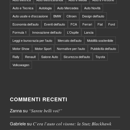
Auto e Tecnica
Autologia
Auto Mercedes
Auto Novità
Auto usate e d'occasione
BMW
Citroen
Design dell'auto
Economia dell'auto
Eventi dell'auto
FCA
Ferrari
Fiat
Ford
Formula 1
Innovazione dell'auto
L'Ospite
Lancia
Leggi e burocrazia per l'auto
Mercato dell'auto
Mobilità sostenibile
Motor Show
Motor Sport
Normative per l'auto
Pubblicità dell'auto
Rally
Renault
Salone Auto
Sicurezza dell'auto
Toyota
Volkswagen
COMMENTI RECENTI
Zanna
su
“Sarete belli voi!”
Gabriele
su
C’era l’auto col visone: la Stutz Blackhawk