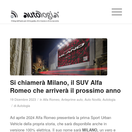
Si chiamerà Milano, il SUV Alfa
Romeo che arriverà il prossimo anno
/
19 Dicembre 2023
in
Alfa Romeo
,
Anteprime auto
,
Auto Novità
,
Autologia
/
di
Autologia
Ad aprile 2024 Alfa Romeo presenterà la prima Sport Urban
Vehicle della propria storia, che sarà disponibile anche in
versione 100% elettrica. Il suo nome sarà
MILANO,
un vero e