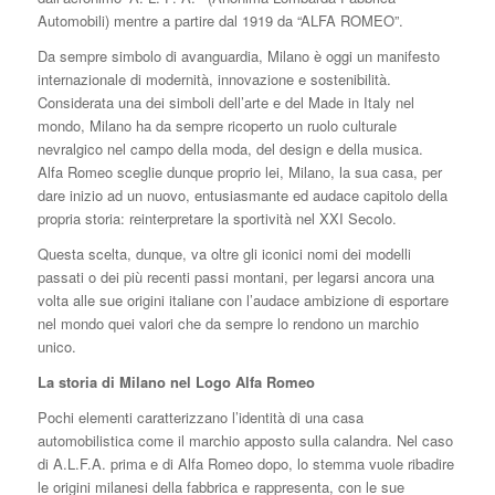
Automobili) mentre a partire dal 1919 da “ALFA ROMEO”.
Da sempre simbolo di avanguardia, Milano è oggi un manifesto
internazionale di modernità, innovazione e sostenibilità.
Considerata una dei simboli dell’arte e del Made in Italy nel
mondo, Milano ha da sempre ricoperto un ruolo culturale
nevralgico nel campo della moda, del design e della musica.
Alfa Romeo sceglie dunque proprio lei, Milano, la sua casa, per
dare inizio ad un nuovo, entusiasmante ed audace capitolo della
propria storia: reinterpretare la sportività nel XXI Secolo.
Questa scelta, dunque, va oltre gli iconici nomi dei modelli
passati o dei più recenti passi montani, per legarsi ancora una
volta alle sue origini italiane con l’audace ambizione di esportare
nel mondo quei valori che da sempre lo rendono un marchio
unico.
La storia di Milano nel Logo Alfa Romeo
Pochi elementi caratterizzano l’identità di una casa
automobilistica come il marchio apposto sulla calandra. Nel caso
di A.L.F.A. prima e di Alfa Romeo dopo, lo stemma vuole ribadire
le origini milanesi della fabbrica e rappresenta, con le sue