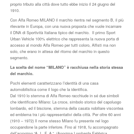
proprio tributo alla città dove tutto ebbe inizio il 24 giugno del
1910.
Con Alfa Romeo MILANO il marchio rientra nel segmento B, il più
rilevante in Europa, con una nuova proposta che vuole incarnare
il DNA di Sportività Italiana tipico del marchio. Il primo Sport
Urban Vehicle 100% elettrico che rappresenta la nuova porta di
accesso al mondo Alfa Romeo per tutti coloro, Alfisti ma non
solo, che erano in attesa del ritorno del marchio in questo
segmento.
La scelta del nome “MILANO” è racchiusa nella storia stessa
del marchio.
Pochi elementi caratterizzano l’identità di una casa
automobilistica come il logo che la identifica.
Dal 1910 lo stemma di Alfa Romeo racchiude in sé due simboli
che identificano Milano: La croce, simbolo storico del capoluogo
lombardo, ed il biscione, stemma della casata nobiliare viscontea
ed emblema tra i più rappresentativi della città. Per oltre 60 anni
(1910 – 1972) Il nome stesso Milano fu presente nel logo
occupandone la parte inferiore. Fino al 1918, fu accompagnato
dall’acronimo “A. L. F. A.” (Anonima Lombarda Fabbrica