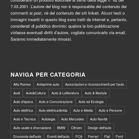
7.03.2001. L’autore del blog non è responsabile del contenuto dei
commenti ai post, nè del contenuto dei siti linkati. Alcuni testi o
immagini inseriti in questo blog sono tratti da internet e, pertanto,
considerati di pubblico dominio; qualora la loro pubblicazione
violasse eventuali diritti d’autore, vogliate comunicarlo via email.
Saranno immediatamente rimossi.
NAVIGA PER CATEGORIA
Alfa Romeo
Anteprime auto
Associazioni e riconoscimenti per l'auto
Audi
Auto&Cultura
Auto & Letteratura
Auto & lifestyle
Auto d'epoca
Auto e Comunicazione
Auto ed Ecologia
Auto elettrica
Auto elettrica/ibrida
Auto e Media
Auto e Persone
Auto e Tecnica
Autologia
Auto Mercedes
Auto Novità
Auto usate e d'occasione
BMW
Citroen
Design dell'auto
Economia dell'auto
Eventi dell'auto
FCA
Ferrari
Fiat
Ford