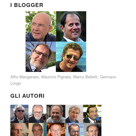
I BLOGGER
Alfio Manganaro
,
Maurizio Pignata
,
Marco Belletti
,
Germano
Longo
GLI AUTORI