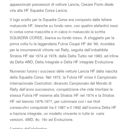
appassionati possessori di vetture Lancia, Cesare Fiorio diede
vita alla HF Squadra Corse Lancia.
Il logo scelto per la Squadra Corse era composto dalle lettere
maiuscole HF, bianche su fondo nero, con quattro elefantini rossi
in corsa come mascotte e in calce in maiuscolo la scritta
SQUADRA CORSE, bianca su fondo rosso. A sfoggiarlo per la
prima volta fu la leggendaria Fulvia Coupé HF del ’66, ricordata
per le innumerevoli vittorie nei Rally, seguita dall’imbattibile
Stratos HF dal 1974 al 1978, dalla Delta Turbo nel 1983, ed infine
da Delta 4WD, Delta Integrale e Delta HF integrale Evoluzione.
Numerosi furono i successi delle vetture Lancia HF dalla nascita
della Squadra Corse. Nel 1972, la Fulvia HF vinse il Campionato
Internazionale Costruttori, divenuto Campionato del Mondo di
Rally dall’anno successivo; competizione che vide trionfare la
stessa Fulvia HF insieme alla Stratos HF nel 1974 e la Stratos
HF nel biennio 1976-1977, per culminare con i sei titoli
consecutivi conquistati tra il 1987 e il 1992 dall’iconica Delta HF
a trazione integrale, un modello vincente in tutte le varie
versioni, 4WD, 8v, 16v ed Evoluzione.
L’origine dell’elefantino