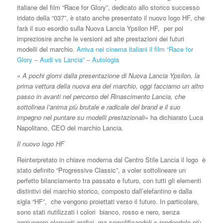
italiane del film “Race for Glory”, dedicato allo storico successo
iridato della “037”, è stato anche presentato il nuovo logo HF, che
farà il suo esordio sulla Nuova Lancia Ypsilon HF, per poi
impreziosire anche le versioni ad alte prestazioni dei futuri
modelli del marchio.
Arriva nei cinema italiani il film “Race for
Glory – Audi vs Lancia” – Autologia
«
A pochi giorni dalla presentazione di Nuova Lancia Ypsilon, la
prima vettura della nuova era del marchio, oggi facciamo un altro
passo in avanti nel percorso del Rinascimento Lancia, che
sottolinea l’anima più brutale e radicale del brand e il suo
impegno nel puntare su modelli prestazionali
» ha dichiarato Luca
Napolitano, CEO del marchio Lancia.
Il nuovo logo HF
Reinterpretato in chiave moderna dal Centro Stile Lancia il logo è
stato definito “Progressive Classic”, a voler sottolineare un
perfetto bilanciamento tra passato e futuro, con tutti gli elementi
distintivi del marchio storico, composto dall’elefantino e dalla
sigla “HF”, che vengono proiettati verso il futuro. In particolare,
sono stati riutilizzati i colori bianco, rosso e nero, senza
aggiungere elementi grafici, ma semplificandoli e rendendolo più