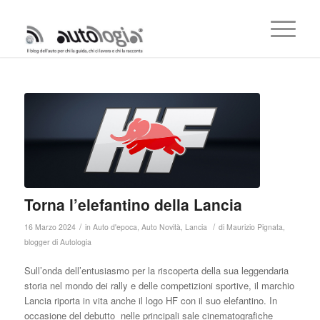
Torna l’elefantino della Lancia
/
/
16 Marzo 2024
in
Auto d'epoca
,
Auto Novità
,
Lancia
di
Maurizio Pignata,
blogger di Autologia
Sull’onda dell’entusiasmo per la riscoperta della sua leggendaria
storia nel mondo dei rally e delle competizioni sportive, il marchio
Lancia riporta in vita anche il logo HF con il suo elefantino. In
occasione del debutto nelle principali sale cinematografiche