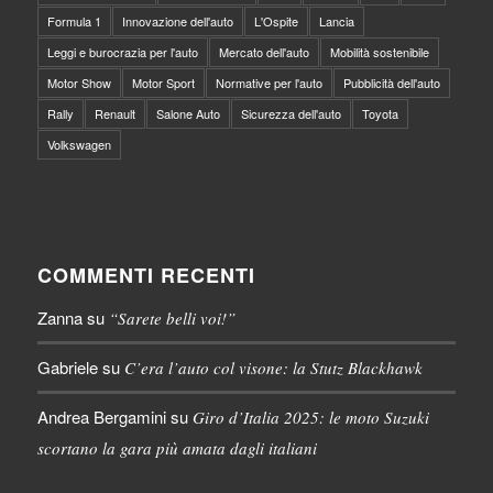
Formula 1
Innovazione dell'auto
L'Ospite
Lancia
Leggi e burocrazia per l'auto
Mercato dell'auto
Mobilità sostenibile
Motor Show
Motor Sport
Normative per l'auto
Pubblicità dell'auto
Rally
Renault
Salone Auto
Sicurezza dell'auto
Toyota
Volkswagen
COMMENTI RECENTI
Zanna
su
“Sarete belli voi!”
Gabriele
su
C’era l’auto col visone: la Stutz Blackhawk
Andrea Bergamini
su
Giro d’Italia 2025: le moto Suzuki
scortano la gara più amata dagli italiani