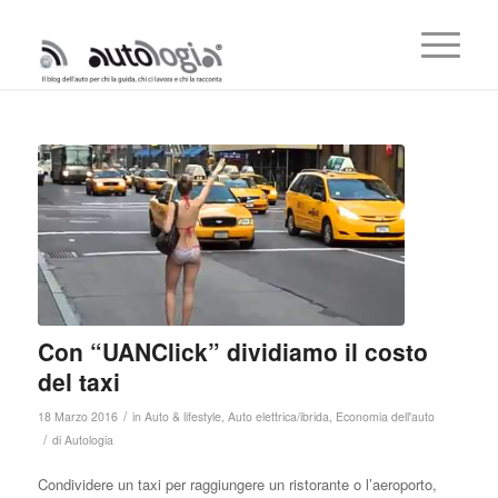
Con “UANClick” dividiamo il costo
del taxi
/
18 Marzo 2016
in
Auto & lifestyle
,
Auto elettrica/ibrida
,
Economia dell'auto
/
di
Autologia
Condividere un taxi per raggiungere un ristorante o l’aeroporto,