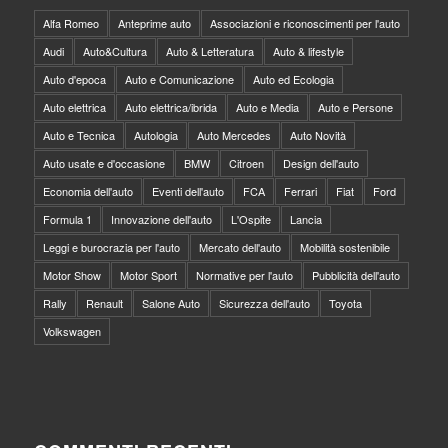
Alfa Romeo
Anteprime auto
Associazioni e riconoscimenti per l'auto
Audi
Auto&Cultura
Auto & Letteratura
Auto & lifestyle
Auto d'epoca
Auto e Comunicazione
Auto ed Ecologia
Auto elettrica
Auto elettrica/ibrida
Auto e Media
Auto e Persone
Auto e Tecnica
Autologia
Auto Mercedes
Auto Novità
Auto usate e d'occasione
BMW
Citroen
Design dell'auto
Economia dell'auto
Eventi dell'auto
FCA
Ferrari
Fiat
Ford
Formula 1
Innovazione dell'auto
L'Ospite
Lancia
Leggi e burocrazia per l'auto
Mercato dell'auto
Mobilità sostenibile
Motor Show
Motor Sport
Normative per l'auto
Pubblicità dell'auto
Rally
Renault
Salone Auto
Sicurezza dell'auto
Toyota
Volkswagen