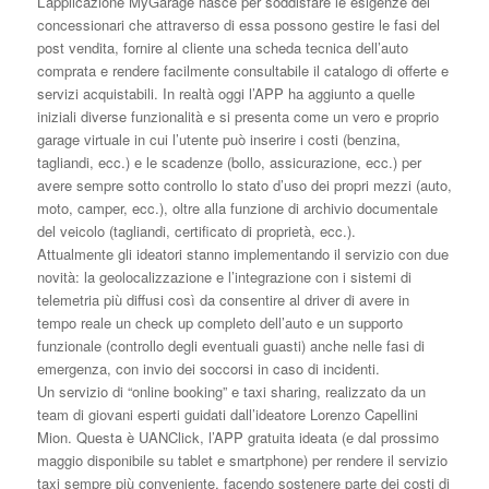
L’applicazione MyGarage nasce per soddisfare le esigenze dei
concessionari che attraverso di essa possono gestire le fasi del
post vendita, fornire al cliente una scheda tecnica dell’auto
comprata e rendere facilmente consultabile il catalogo di offerte e
servizi acquistabili. In realtà oggi l’APP ha aggiunto a quelle
iniziali diverse funzionalità e si presenta come un vero e proprio
garage virtuale in cui l’utente può inserire i costi (benzina,
tagliandi, ecc.) e le scadenze (bollo, assicurazione, ecc.) per
avere sempre sotto controllo lo stato d’uso dei propri mezzi (auto,
moto, camper, ecc.), oltre alla funzione di archivio documentale
del veicolo (tagliandi, certificato di proprietà, ecc.).
Attualmente gli ideatori stanno implementando il servizio con due
novità: la geolocalizzazione e l’integrazione con i sistemi di
telemetria più diffusi così da consentire al driver di avere in
tempo reale un check up completo dell’auto e un supporto
funzionale (controllo degli eventuali guasti) anche nelle fasi di
emergenza, con invio dei soccorsi in caso di incidenti.
Un servizio di “online booking” e taxi sharing, realizzato da un
team di giovani esperti guidati dall’ideatore Lorenzo Capellini
Mion. Questa è UANClick, l’APP gratuita ideata (e dal prossimo
maggio disponibile su tablet e smartphone) per rendere il servizio
taxi sempre più conveniente, facendo sostenere parte dei costi di