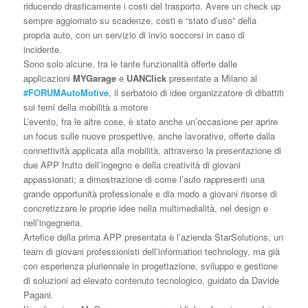
riducendo drasticamente i costi del trasporto. Avere un check up
sempre aggiornato su scadenze, costi e “stato d’uso” della
propria auto, con un servizio di invio soccorsi in caso di
incidente.
Sono solo alcune, tra le tante funzionalità offerte dalle
applicazioni
MYGarage
e
UANClick
presentate a Milano al
#FORUMAutoMotive
, il serbatoio di idee organizzatore di dibattiti
sui temi della mobilità a motore
L’evento, fra le altre cose, è stato anche un’occasione per aprire
un focus sulle nuove prospettive, anche lavorative, offerte dalla
connettività applicata alla mobilità, attraverso la presentazione di
due APP frutto dell’ingegno e della creatività di giovani
appassionati; a dimostrazione di come l’auto rappresenti una
grande opportunità professionale e dia modo a giovani risorse di
concretizzare le proprie idee nella multimedialità, nel design e
nell’ingegneria.
Artefice della prima APP presentata è l’azienda StarSolutions, un
team di giovani professionisti dell’information technology, ma già
con esperienza pluriennale in progettazione, sviluppo e gestione
di soluzioni ad elevato contenuto tecnologico, guidato da Davide
Pagani.