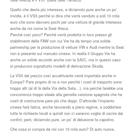
Quello che desta più interesse, e diciamolo pure anche un po’
invidia, è il VS5 perché si dice che verrà venduto a soli 10 mila
euro che sono davvero pochi per una vettura di grande interesse
anche da noi come la Seat Ateca.
Perché così poco? Perché verrà prodotta in loco presso gli
stabilimenti della FAW con cui Vw ha da tempo una solida
partnership per la produzione di vetture VW e Audi mentre la Seat
non è presente sul mercato cinese. In realtà il Gruppo Vw ha
anche un solido accordo anche con la SAIC, ma in questo caso
si producono soprattutto modelli di derivazione Skoda.
La VS5 dal prezzo così accattivante verrà importata anche in
Europa? Pare proprio di no e non perché i costi di trasporto sono
troppo alti (al di là della Via della Seta…), ma perché farebbe una
concorrenza troppo sleale alla gemella versione spagnola che ha
costi di costruzione pare più che doppi. D’altronde l’impianto
cinese farà fatica, anche lavorando a pieno regime, a soddisfare
tutte le richieste locali e quindi non ci saranno voglie di uscire dai
confini; però, diciamolo pure, un po’ di delusione fa capolino.
Che cosa si compra da noi con 10 mila euro? Di auto nuove,