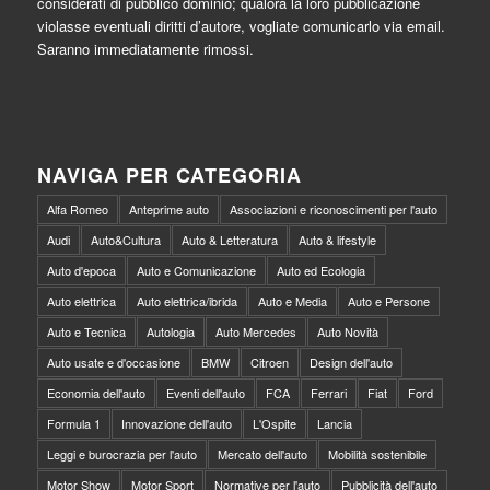
considerati di pubblico dominio; qualora la loro pubblicazione
violasse eventuali diritti d’autore, vogliate comunicarlo via email.
Saranno immediatamente rimossi.
NAVIGA PER CATEGORIA
Alfa Romeo
Anteprime auto
Associazioni e riconoscimenti per l'auto
Audi
Auto&Cultura
Auto & Letteratura
Auto & lifestyle
Auto d'epoca
Auto e Comunicazione
Auto ed Ecologia
Auto elettrica
Auto elettrica/ibrida
Auto e Media
Auto e Persone
Auto e Tecnica
Autologia
Auto Mercedes
Auto Novità
Auto usate e d'occasione
BMW
Citroen
Design dell'auto
Economia dell'auto
Eventi dell'auto
FCA
Ferrari
Fiat
Ford
Formula 1
Innovazione dell'auto
L'Ospite
Lancia
Leggi e burocrazia per l'auto
Mercato dell'auto
Mobilità sostenibile
Motor Show
Motor Sport
Normative per l'auto
Pubblicità dell'auto