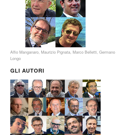
Alfio Manganaro
,
Maurizio Pignata
,
Marco Belletti
,
Germano
Longo
GLI AUTORI