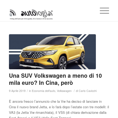
Una SUV Volkswagen a meno di 10
mila euro? In Cina, però
/
/
9 Aprile 2019
in
Economia dell'auto
,
Volkswagen
di
Carlo Cavicchi
È ancora fresco l’annuncio che la Vw ha deciso di lanciare in
Cina il nuovo brand Jetta, e lo farà dopo l’estate con tre modelli: il
VA3 (la Jetta Vw rimarchiata), il VS5 (di chiara derivazione dalla
Seat Ateca) e il VS7 (dalla Seat Tarraco).