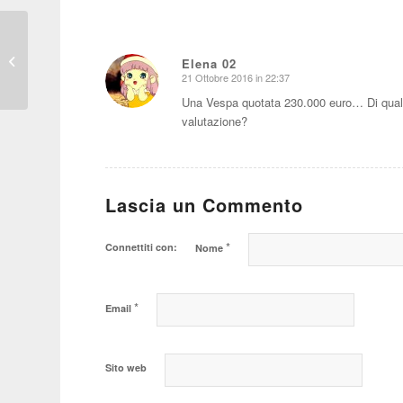
1950
Elena 02
21 Ottobre 2016 in 22:37
dice:
Una Vespa quotata 230.000 euro… Di quale 
valutazione?
Lascia un Commento
*
Connettiti con:
Nome
*
Email
Sito web