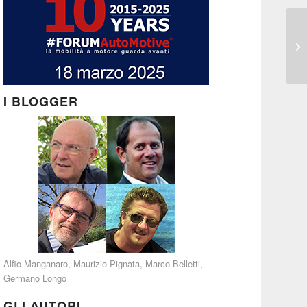
I BLOGGER
Alfio Manganaro
,
Maurizio Pignata
,
Marco Belletti
,
Germano Longo
GLI AUTORI