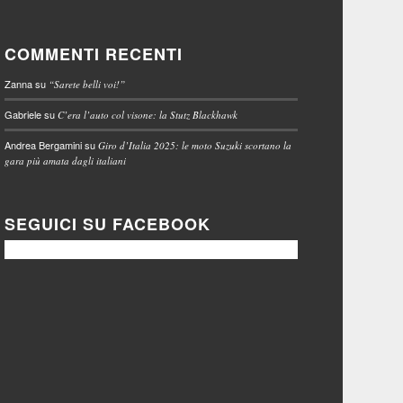
COMMENTI RECENTI
Zanna
su
“Sarete belli voi!”
Gabriele
su
C’era l’auto col visone: la Stutz Blackhawk
Andrea Bergamini
su
Giro d’Italia 2025: le moto Suzuki scortano la
gara più amata dagli italiani
SEGUICI SU FACEBOOK