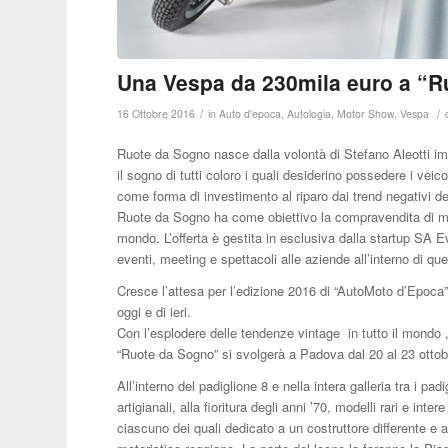
Una Vespa da 230mila euro a “R
/
/
16 Ottobre 2016
in
Auto d'epoca
,
Autologia
,
Motor Show
,
Vespa
Ruote da Sogno nasce dalla volontà di Stefano Aleotti im
il sogno di tutti coloro i quali desiderino possedere i vei
come forma di investimento al riparo dai trend negativi dei
Ruote da Sogno ha come obiettivo la compravendita di mot
mondo. L’offerta è gestita in esclusiva dalla startup SA E
eventi, meeting e spettacoli alle aziende all’interno di qu
Cresce l’attesa per l’edizione 2016 di “AutoMoto d’Epoca” u
oggi e di ieri.
Con l’esplodere delle tendenze vintage in tutto il mondo 
“Ruote da Sogno” si svolgerà a Padova dal 20 al 23 ottob
All’interno del padiglione 8 e nella intera galleria tra i 
artigianali, alla fioritura degli anni ’70, modelli rari e int
ciascuno dei quali dedicato a un costruttore differente e 