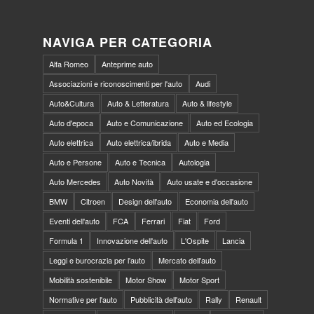
NAVIGA PER CATEGORIA
Alfa Romeo
Anteprime auto
Associazioni e riconoscimenti per l'auto
Audi
Auto&Cultura
Auto & Letteratura
Auto & lifestyle
Auto d'epoca
Auto e Comunicazione
Auto ed Ecologia
Auto elettrica
Auto elettrica/ibrida
Auto e Media
Auto e Persone
Auto e Tecnica
Autologia
Auto Mercedes
Auto Novità
Auto usate e d'occasione
BMW
Citroen
Design dell'auto
Economia dell'auto
Eventi dell'auto
FCA
Ferrari
Fiat
Ford
Formula 1
Innovazione dell'auto
L'Ospite
Lancia
Leggi e burocrazia per l'auto
Mercato dell'auto
Mobilità sostenibile
Motor Show
Motor Sport
Normative per l'auto
Pubblicità dell'auto
Rally
Renault