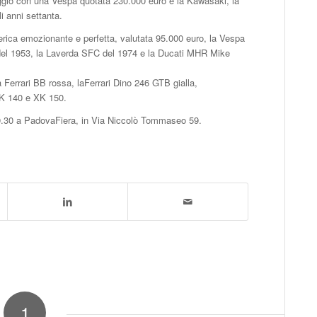
iaggio con una Vespa quotata 230.000 euro e la Kawasaki, la
 anni settanta.
ica emozionante e perfetta, valutata 95.000 euro, la Vespa
 del 1953, la Laverda SFC del 1974 e la Ducati MHR Mike
Ferrari BB rossa, laFerrari Dino 246 GTB gialla,
XK 140 e XK 150.
10.30 a PadovaFiera, in Via Niccolò Tommaseo 59.
1