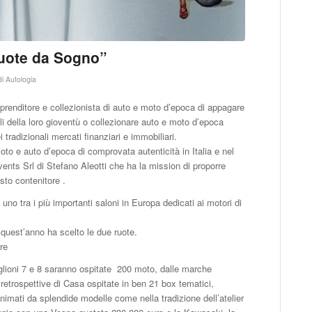
uote da Sogno”
di
Autologia
prenditore e collezionista di auto e moto d’epoca di appagare
coli della loro gioventù o collezionare auto e moto d’epoca
 tradizionali mercati finanziari e immobiliari.
o e auto d’epoca di comprovata autenticità in Italia e nel
vents Srl di Stefano Aleotti che ha la mission di proporre
esto contenitore .
no tra i più importanti saloni in Europa dedicati ai motori di
,quest’anno ha scelto le due ruote.
re
padiglioni 7 e 8 saranno ospitate 200 moto, dalle marche
ere retrospettive di Casa ospitate in ben 21 box tematici,
animati da splendide modelle come nella tradizione dell’atelier