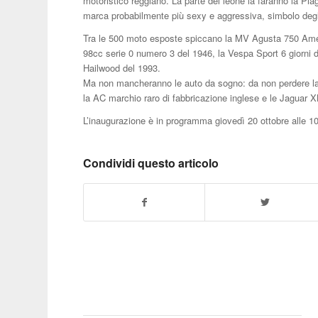
motoristico reggiano. La parte del leone la faranno la P
marca probabilmente più sexy e aggressiva, simbolo degli
Tra le 500 moto esposte spiccano la MV Agusta 750 Amer
98cc serie 0 numero 3 del 1946, la Vespa Sport 6 giorni
Hailwood del 1993.
Ma non mancheranno le auto da sogno: da non perdere la 
la AC marchio raro di fabbricazione inglese e le Jaguar 
L’inaugurazione è in programma giovedì 20 ottobre alle 
Condividi questo articolo