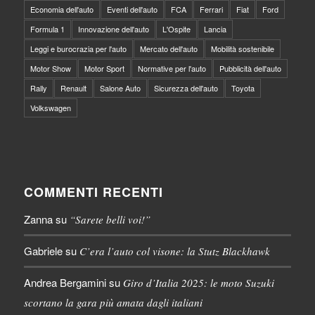
Economia dell'auto
Eventi dell'auto
FCA
Ferrari
Fiat
Ford
Formula 1
Innovazione dell'auto
L'Ospite
Lancia
Leggi e burocrazia per l'auto
Mercato dell'auto
Mobilità sostenibile
Motor Show
Motor Sport
Normative per l'auto
Pubblicità dell'auto
Rally
Renault
Salone Auto
Sicurezza dell'auto
Toyota
Volkswagen
COMMENTI RECENTI
Zanna
su
“Sarete belli voi!”
Gabriele
su
C’era l’auto col visone: la Stutz Blackhawk
Andrea Bergamini
su
Giro d’Italia 2025: le moto Suzuki
scortano la gara più amata dagli italiani