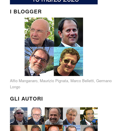
I BLOGGER
Alfio Manganaro
,
Maurizio Pignata
,
Marco Belletti
,
Germano
Longo
GLI AUTORI