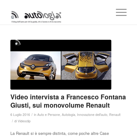
Video intervista a Francesco Fontana
Giusti, sui monovolume Renault
/
6 Luglio 2016
in
Auto e Persone
,
Autologia
,
Innovazione dell'auto
,
Renault
/
di
Videoclip
La Renault si è sempre distinta, come poche altre Case