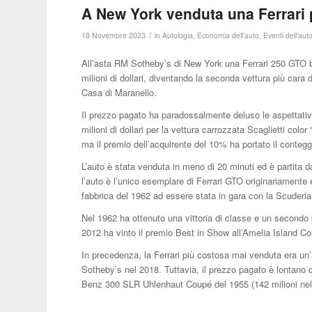
A New York venduta una Ferrari pe
/
18 Novembre 2023
in
Autologia
,
Economia dell'auto
,
Eventi dell'aut
All’asta RM Sotheby’s di New York una Ferrari 250 GTO b
milioni di dollari, diventando la seconda vettura più cara
Casa di Maranello.
Il prezzo pagato ha paradossalmente deluso le aspettati
milioni di dollari per la vettura carrozzata Scaglietti color
ma il premio dell’acquirente del 10% ha portato il conteggi
L’auto è stata venduta in meno di 20 minuti ed è partita d
l’auto è l’unico esemplare di Ferrari GTO originariamente 
fabbrica del 1962 ad essere stata in gara con la Scuderia 
Nel 1962 ha ottenuto una vittoria di classe e un secondo 
2012 ha vinto il premio Best in Show all’Amelia Island Co
In precedenza, la Ferrari più costosa mai venduta era un’
Sotheby’s nel 2018. Tuttavia, il prezzo pagato è lontano 
Benz 300 SLR Uhlenhaut Coupé del 1955 (142 milioni nel