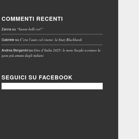
COMMENTI RECENTI
Zanna
su
“Sarete belli voi!”
Gabriele
su
C’era l’auto col visone: la Stutz Blackhawk
Andrea Bergamini
su
Giro d’Italia 2025: le moto Suzuki scortano la
gara più amata dagli italiani
SEGUICI SU FACEBOOK