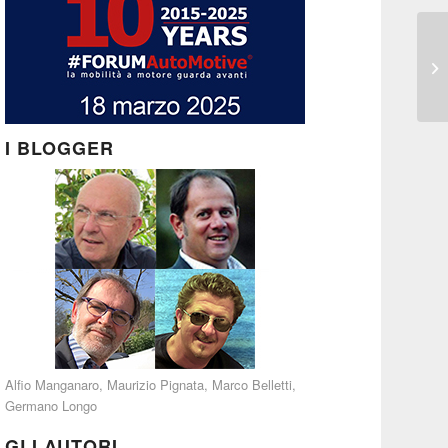
I BLOGGER
Alfio Manganaro
,
Maurizio Pignata
,
Marco Belletti
,
Germano Longo
GLI AUTORI