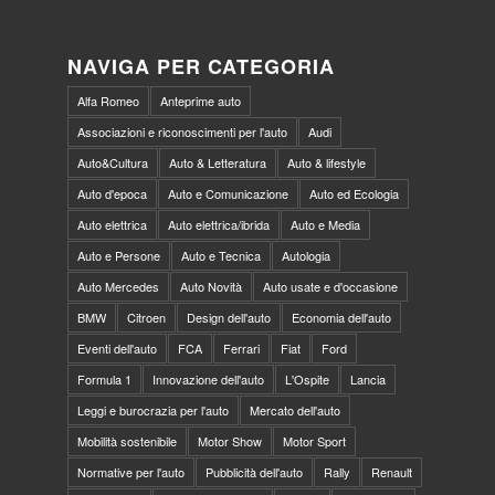
NAVIGA PER CATEGORIA
Alfa Romeo
Anteprime auto
Associazioni e riconoscimenti per l'auto
Audi
Auto&Cultura
Auto & Letteratura
Auto & lifestyle
Auto d'epoca
Auto e Comunicazione
Auto ed Ecologia
Auto elettrica
Auto elettrica/ibrida
Auto e Media
Auto e Persone
Auto e Tecnica
Autologia
Auto Mercedes
Auto Novità
Auto usate e d'occasione
BMW
Citroen
Design dell'auto
Economia dell'auto
Eventi dell'auto
FCA
Ferrari
Fiat
Ford
Formula 1
Innovazione dell'auto
L'Ospite
Lancia
Leggi e burocrazia per l'auto
Mercato dell'auto
Mobilità sostenibile
Motor Show
Motor Sport
Normative per l'auto
Pubblicità dell'auto
Rally
Renault