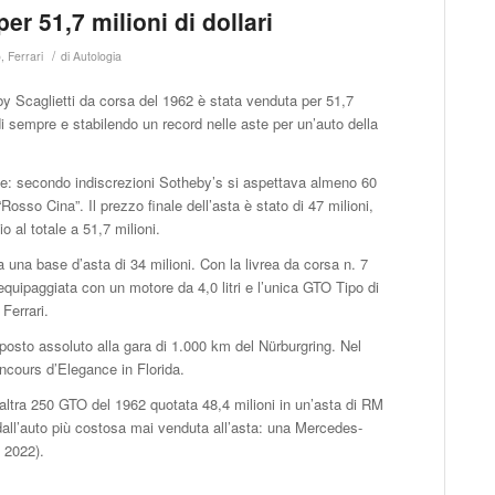
r 51,7 milioni di dollari
/
o
,
Ferrari
di
Autologia
y Scaglietti da corsa del 1962 è stata venduta per 51,7
 di sempre e stabilendo un record nelle aste per un’auto della
ve: secondo indiscrezioni Sotheby’s si aspettava almeno 60
 “Rosso Cina”. Il prezzo finale dell’asta è stato di 47 milioni,
o al totale a 51,7 milioni.
a una base d’asta di 34 milioni. Con la livrea da corsa n. 7
equipaggiata con un motore da 4,0 litri e l’unica GTO Tipo di
Ferrari.
posto assoluto alla gara di 1.000 km del Nürburgring. Nel
ncours d’Elegance in Florida.
altra 250 GTO del 1962 quotata 48,4 milioni in un’asta di RM
dall’auto più costosa mai venduta all’asta: una Mercedes-
 2022).