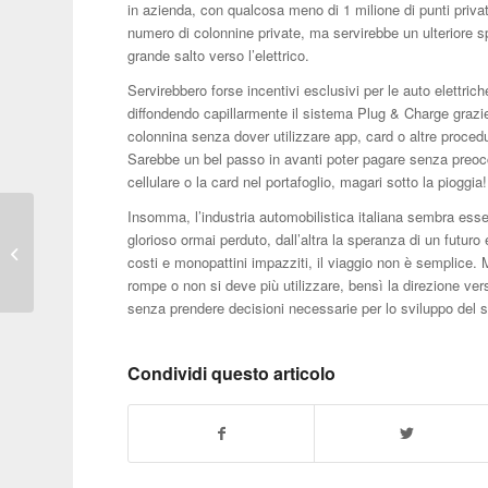
in azienda, con qualcosa meno di 1 milione di punti privati
numero di colonnine private, ma servirebbe un ulteriore s
grande salto verso l’elettrico.
Servirebbero forse incentivi esclusivi per le auto elettric
diffondendo capillarmente il sistema Plug & Charge grazie 
colonnina senza dover utilizzare app, card o altre proced
Sarebbe un bel passo in avanti poter pagare senza preoccu
cellulare o la card nel portafoglio, magari sotto la pioggia!
Insomma, l’industria automobilistica italiana sembra esse
A Madonna di
glorioso ormai perduto, dall’altra la speranza di un futuro e
Campiglio l’edizione
costi e monopattini impazziti, il viaggio non è semplice. 
2024 della Winter
rompe o non si deve più utilizzare, bensì la direzione ve
Marathon
senza prendere decisioni necessarie per lo sviluppo del s
Condividi questo articolo