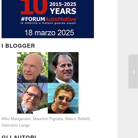
I BLOGGER
Alfio Manganaro
,
Maurizio Pignata
,
Marco Belletti
,
Germano Longo
GLI AUTORI