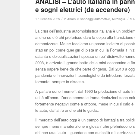
ANALISI – L’auto italiana in pann
e sogni elettrici (da accendere)
/
/
17 Gennaio 2025
in
Analisi e Sondaggi automotive
,
Autologia
di
M
La crisi dell’industria automobilistica italiana è un pro
anche se c’è chi preferisce dare la colpa alla transizio
demonizzare. Ma se facciamo un passo indietro ci possi
stati un po’ come quei giri di pista in cui la Formula 1 ini
calante e delocalizzazioni spesso un po’ disinvolte hanno
2008, è arrivato il grande botto della crisi economica e fin
senza sapere bene da che parte dirigersi. Dal 2010 a oggi 
pandemia e innovazioni tecnologiche da introdurre forza
tornante, sempre in discesa.
A parlare sono i numeri: dal 1990 la produzione di auto in 
unità all’anno. L’anno scorso le immatricolazioni sono cal
fortemente negativi come a ottobre, mese in cui il calo è
le auto, dall’altro anche chi le guida…
Il mercato dell’auto oggi è un campo di battaglia tra boli
sempre meno manutenzione e giovani che preferiscono sf
chi non usa l’auto – guardano con curiosità e incertezza a