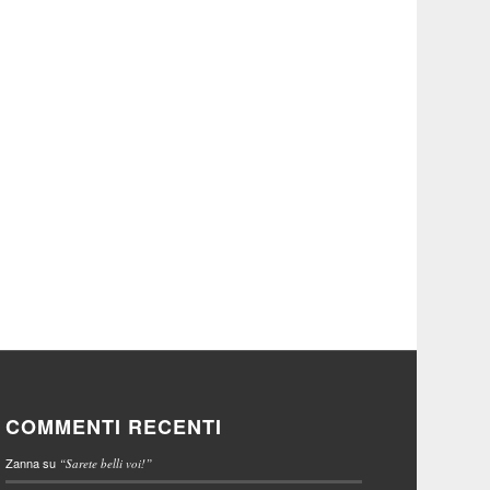
COMMENTI RECENTI
Zanna
su
“Sarete belli voi!”