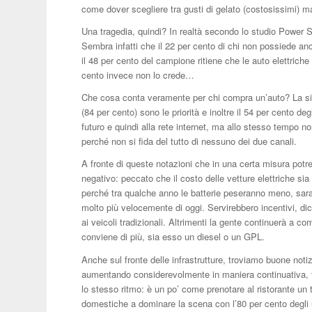
come dover scegliere tra gusti di gelato (costosissimi) m
Una tragedia, quindi? In realtà secondo lo studio Power 
Sembra infatti che il 22 per cento di chi non possiede an
il 48 per cento del campione ritiene che le auto elettriche
cento invece non lo crede…
Che cosa conta veramente per chi compra un’auto? La sicur
(84 per cento) sono le priorità e inoltre il 54 per cento deg
futuro e quindi alla rete internet, ma allo stesso tempo no
perché non si fida del tutto di nessuno dei due canali.
A fronte di queste notazioni che in una certa misura potr
negativo: peccato che il costo delle vetture elettriche sia
perché tra qualche anno le batterie peseranno meno, sara
molto più velocemente di oggi. Servirebbero incentivi, dicon
ai veicoli tradizionali. Altrimenti la gente continuerà a c
conviene di più, sia esso un diesel o un GPL.
Anche sul fronte delle infrastrutture, troviamo buone notiz
aumentando considerevolmente in maniera continuativa, tu
lo stesso ritmo: è un po’ come prenotare al ristorante un 
domestiche a dominare la scena con l’80 per cento degli u