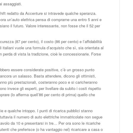
ai assaggiati.
Shift redatto da Accenture si intravede qualche speranza.
cora un’auto elettrica pensa di comprarne una entro 5 anni e
 siano il futuro. Valore interessante, non fosse che il 52 per
ezza (87 per cento), il costo (86 per cento) e l’affidabilità
li italiani vuole una formula d’acquisto che sì, sia orientata al
n perda di vista la tradizione, cioè le concessionarie. Forse
ebbero essere considerate positive, c’è un grosso punto
 ancora un salasso. Basta attendere, dicono gli ottimisti,
nno più prestazionali, costeranno poco e si caricheranno
o invece gli esperti, per livellare da subito i costi rispetto
omprare (lo afferma quell’86 per cento di prima) quello che
ie e qualche intoppo. I punti di ricarica pubblici stanno
ttavia il numero di auto elettriche immatricolate non segue
tavolo da 10 e presentarsi in tre… Per ora sono le ricariche
tenti che preferisce (o ha vantaggio nel) ricaricare a casa o