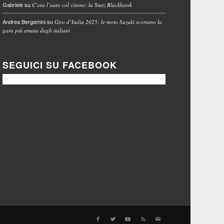
Gabriele
su
C’era l’auto col visone: la Stutz Blackhawk
Andrea Bergamini
su
Giro d’Italia 2025: le moto Suzuki scortano la
gara più amata dagli italiani
SEGUICI SU FACEBOOK