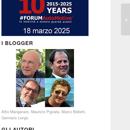
I BLOGGER
Alfio Manganaro
,
Maurizio Pignata
,
Marco Belletti
,
Germano Longo
GLI AUTORI