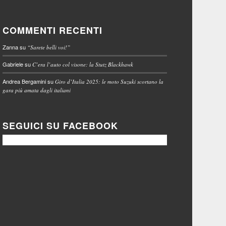
COMMENTI RECENTI
Zanna
su
“Sarete belli voi!”
Gabriele
su
C’era l’auto col visone: la Stutz Blackhawk
Andrea Bergamini
su
Giro d’Italia 2025: le moto Suzuki scortano la
gara più amata dagli italiani
SEGUICI SU FACEBOOK