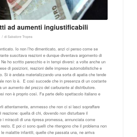
ti ad aumenti ingiustificabili
/
di
Salvatore Tropea
nticato. Io non l’ho dimenticato, anzi ci penso come se
burante suscitava reazioni e dunque diventava argomento di
 Ne ho scritto parecchio e in tempi diversi: a volte anche un
rese di posizioni, reazioni delle imprese automobilistiche e
. Si è andata materializzando una sorta di apatia che tende
male non lo è. E così succede che in presenza di un costante
a a un aumento del prezzo del carburante al distributore.
esi non è proprio così. Fa parte dello spettacolo italiano e
gerli attentamente, ammesso che non ci si lasci sopraffare
i reazione: quella di chi, dovendo non disturbare il
re i miracoli di una ripresa promessa, annunciata come
 resto. E poi ci sono quelli che ritengono che il problema non
e malattie infantili, quelle che passata una, ne arriva