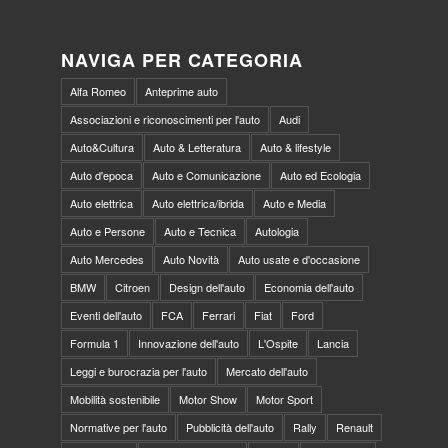
NAVIGA PER CATEGORIA
Alfa Romeo
Anteprime auto
Associazioni e riconoscimenti per l'auto
Audi
Auto&Cultura
Auto & Letteratura
Auto & lifestyle
Auto d'epoca
Auto e Comunicazione
Auto ed Ecologia
Auto elettrica
Auto elettrica/ibrida
Auto e Media
Auto e Persone
Auto e Tecnica
Autologia
Auto Mercedes
Auto Novità
Auto usate e d'occasione
BMW
Citroen
Design dell'auto
Economia dell'auto
Eventi dell'auto
FCA
Ferrari
Fiat
Ford
Formula 1
Innovazione dell'auto
L'Ospite
Lancia
Leggi e burocrazia per l'auto
Mercato dell'auto
Mobilità sostenibile
Motor Show
Motor Sport
Normative per l'auto
Pubblicità dell'auto
Rally
Renault