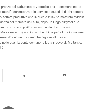
el prezzo del carburante si vedrebbe che il fenomeno non è
che tutta l’insensatezza e la pervicace stupidità di chi sembra
co settore produttivo che in questo 2015 ha mostrato evidenti
ndenza del mercato dell’auto, dopo un lungo purgatorio, a
aturalmente è una politica cieca, quella che manovra
o. Ma se ne accorgono in pochi e chi ne parla lo fa in maniera
i meandri dei meccanismi che regolano il mercato
he nelle quali la gente comune fatica a muoversi. Ma tant’è,
drà.