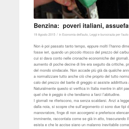
Benzina: poveri italiani, assuefat
/
19 Agosto 2015
in
Economia dell'auto
,
Leggi e burocrazia per l'auto
Non è poi passato tanto tempo, eppure molti l’hanno dime
fosse ieri, quando un piccolo ritocco del prezzo del car
cui si dava conto nelle cronache economiche dei giornali.
aumento di poche decine di lire era seguito da critiche, p
del mondo sindacale. Non accade più già da qualche anno
a normalizzare tutto anche ciò che proprio del tutto nor
calo del prezzo del barile di greggio si assiste addirittur
Naturalmente questo si verifica in Italia mentre in altri pa
quel che è peggio è che tendiamo a farci l’abitudine.
I giornali ne riferiscono, ma senza scaldarsi. Anzi a leg
dalla noia, si scopre che sull’argomento ci sono due tipi d
manovratore, finge di non accorgersi e preferisce elenca
imminente, raccontata come se già in atto, trascurando il
esista e che le accise siano un malanno inevitabile come l