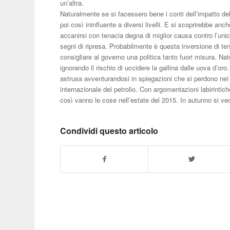
un’altra.
Naturalmente se si facessero bene i conti dell’impatto d
poi così ininfluente a diversi livelli. E si scoprirebbe an
accanirsi con tenacia degna di miglior causa contro l’uni
segni di ripresa. Probabilmente è questa inversione di te
consigliare al governo una politica tanto fuori misura. N
ignorando il rischio di uccidere la gallina dalle uova d’or
astrusa avventurandosi in spiegazioni che si perdono ne
internazionale del petrolio. Con argomentazioni labirintic
così vanno le cose nell’estate del 2015. In autunno si ve
Condividi questo articolo