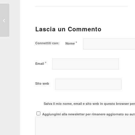
Nel futuro del brand Fiat
nuovi modelli,
emozionali e razionali
Lascia un Commento
*
Connettiti con:
Nome
*
Email
Sito web
Salva il mio nome, email e sito web in questo browser pe
Aggiungimi alla newsletter per rimanere aggiornato su aut