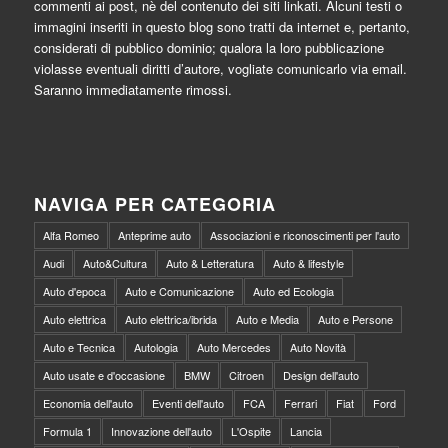
commenti ai post, nè del contenuto dei siti linkati. Alcuni testi o
immagini inseriti in questo blog sono tratti da internet e, pertanto,
considerati di pubblico dominio; qualora la loro pubblicazione
violasse eventuali diritti d’autore, vogliate comunicarlo via email.
Saranno immediatamente rimossi.
NAVIGA PER CATEGORIA
Alfa Romeo
Anteprime auto
Associazioni e riconoscimenti per l'auto
Audi
Auto&Cultura
Auto & Letteratura
Auto & lifestyle
Auto d'epoca
Auto e Comunicazione
Auto ed Ecologia
Auto elettrica
Auto elettrica/ibrida
Auto e Media
Auto e Persone
Auto e Tecnica
Autologia
Auto Mercedes
Auto Novità
Auto usate e d'occasione
BMW
Citroen
Design dell'auto
Economia dell'auto
Eventi dell'auto
FCA
Ferrari
Fiat
Ford
Formula 1
Innovazione dell'auto
L'Ospite
Lancia