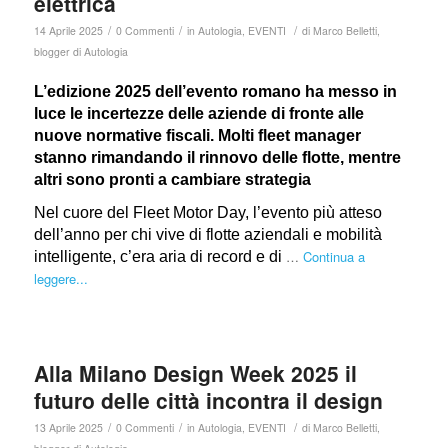
elettrica
/
/
/
14 Aprile 2025
0 Commenti
in
Autologia
,
EVENTI
di
Marco Belletti,
blogger di Autologia
L’edizione 2025
d
ell’evento
romano ha messo in
luce le incertezze delle aziende di fronte alle
nuove normative fiscali. Molti fleet manager
stanno rimandando il rinnovo delle flotte, mentre
altri sono pronti a cambiare strategia
Nel cuore del Fleet Motor Day, l’evento più atteso
dell’anno per chi vive di flotte aziendali e mobilità
…
Continua a
intelligente, c’era aria di record e di
leggere...
Alla Milano Design Week 2025 il
futuro delle città incontra il design
/
/
/
13 Aprile 2025
0 Commenti
in
Autologia
,
EVENTI
di
Marco Belletti,