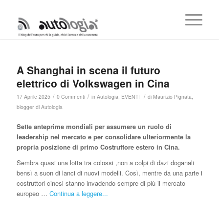
A Shanghai in scena il futuro
elettrico di Volkswagen in Cina
/
/
/
17 Aprile 2025
0 Commenti
in
Autologia
,
EVENTI
di
Maurizio Pignata,
blogger di Autologia
Sette anteprime mondiali per assumere un ruolo di
leadership nel mercato e per consolidare ulteriormente la
propria posizione di primo Costruttore estero in Cina.
Sembra quasi una lotta tra colossi ,non a colpi di dazi doganali
bensì a suon di lanci di nuovi modelli. Così, mentre da una parte i
costruttori cinesi stanno invadendo sempre di più il mercato
europeo …
Continua a leggere...