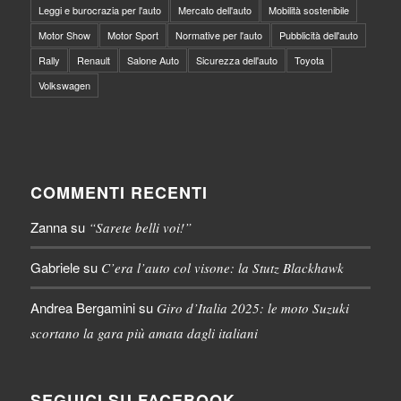
Leggi e burocrazia per l'auto
Mercato dell'auto
Mobilità sostenibile
Motor Show
Motor Sport
Normative per l'auto
Pubblicità dell'auto
Rally
Renault
Salone Auto
Sicurezza dell'auto
Toyota
Volkswagen
COMMENTI RECENTI
Zanna
su
“Sarete belli voi!”
Gabriele
su
C’era l’auto col visone: la Stutz Blackhawk
Andrea Bergamini
su
Giro d’Italia 2025: le moto Suzuki
scortano la gara più amata dagli italiani
SEGUICI SU FACEBOOK