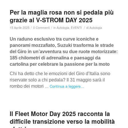
Per la maglia rosa non si pedala più
grazie al V-STROM DAY 2025
/
/
/
15 Aprile 2025
0 Commenti
in
Autologia
,
EVENTI
di
Autologia
Un raduno esclusivo tra curve iconiche e
panorami mozzafiato, S
uzuki trasforma le strade
del Giro in un’avventura su due ruote motorizzate:
185 chilometri di adrenalina e paesaggi da
cartolina per celebrare la passione per la moto
Chi ha detto che le emozioni del Giro d’Italia sono
riservate solo a chi pedala? Il 31 maggio sarà il
…
Continua a leggere...
rombo dei motori
Il Fleet Motor Day 2025 racconta la
difficile transizione verso la mobilità