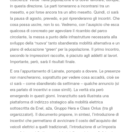
in questa direzione. Le parti torneranno a incontrarsi tra un
mesetto, e poi forse ancora tra un altro mesetto. Quindi, ci sarà
la pausa di agosto, prevedo, e poi riprenderanno gli incontri. Che
cosa possa uscire, non lo so. Vedremo, con l’auspicio che esca
qualcosa di concreato per agevolare il ricambio del parco
circolante, la messa a punto delle infrastrutture necessaria alla
sviluppo della “nuova” tanto sbandierata mobilità alternativa e un
piano di educazione “green” per la popolazione. Il primo incontro,
secondo le impressioni raccolte, è piaciuto agli addetti ai lavori.
Importante, però, sarà il risultati finale.
E ora l’appuntamento di Lainate, pompato a dovere. Le presenze
non mancheranno, soprattutto per vedere cosa accadrà, cioè se
ci sarà – come sbandierato da settimane – qualche annuncio (si
era parlato di incentivi e cose simili). La verità sta però
emergendo in questi giorni. Innanzitutto sarà illustrata una
piattaforma di indirizzo strategico alla mobilità elettrica
sottoscritta da Enel, a2a, Gruppo Hera e Class Onlus (tra gli
organizzatori). Il documento propone, in sintesi, l’introduzione di
incentivi che permettano di avvicinare il costo dell’acquisto dei
veicoli elettrici a quelli tradizionali, l’introduzione di un’imposta