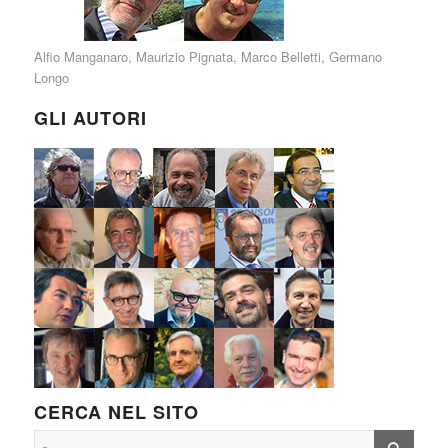
Alfio Manganaro
,
Maurizio Pignata
,
Marco Belletti
,
Germano
Longo
GLI AUTORI
CERCA NEL SITO