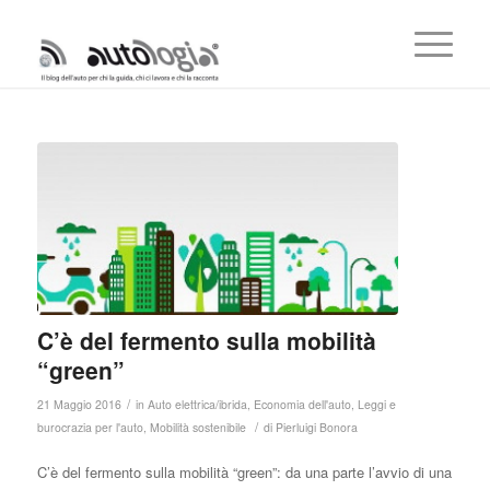
C’è del fermento sulla mobilità
“green”
/
21 Maggio 2016
in
Auto elettrica/ibrida
,
Economia dell'auto
,
Leggi e
/
burocrazia per l'auto
,
Mobilità sostenibile
di
Pierluigi Bonora
C’è del fermento sulla mobilità “green”: da una parte l’avvio di una