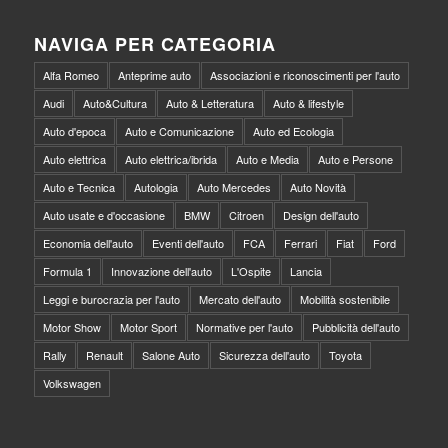
NAVIGA PER CATEGORIA
Alfa Romeo
Anteprime auto
Associazioni e riconoscimenti per l'auto
Audi
Auto&Cultura
Auto & Letteratura
Auto & lifestyle
Auto d'epoca
Auto e Comunicazione
Auto ed Ecologia
Auto elettrica
Auto elettrica/ibrida
Auto e Media
Auto e Persone
Auto e Tecnica
Autologia
Auto Mercedes
Auto Novità
Auto usate e d'occasione
BMW
Citroen
Design dell'auto
Economia dell'auto
Eventi dell'auto
FCA
Ferrari
Fiat
Ford
Formula 1
Innovazione dell'auto
L'Ospite
Lancia
Leggi e burocrazia per l'auto
Mercato dell'auto
Mobilità sostenibile
Motor Show
Motor Sport
Normative per l'auto
Pubblicità dell'auto
Rally
Renault
Salone Auto
Sicurezza dell'auto
Toyota
Volkswagen