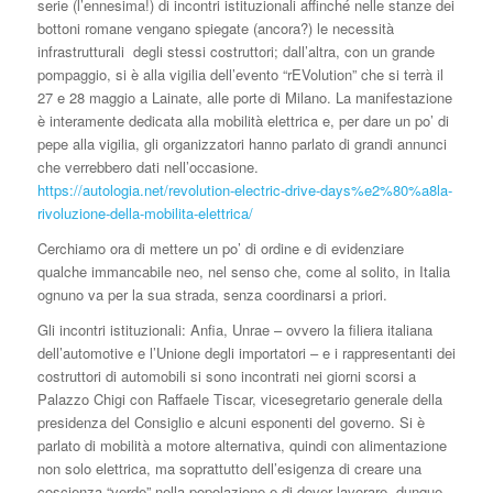
serie (l’ennesima!) di incontri istituzionali affinché nelle stanze dei
bottoni romane vengano spiegate (ancora?) le necessità
infrastrutturali degli stessi costruttori; dall’altra, con un grande
pompaggio, si è alla vigilia dell’evento “rEVolution” che si terrà il
27 e 28 maggio a Lainate, alle porte di Milano. La manifestazione
è interamente dedicata alla mobilità elettrica e, per dare un po’ di
pepe alla vigilia, gli organizzatori hanno parlato di grandi annunci
che verrebbero dati nell’occasione.
https://autologia.net/revolution-electric-drive-days%e2%80%a8la-
rivoluzione-della-mobilita-elettrica/
Cerchiamo ora di mettere un po’ di ordine e di evidenziare
qualche immancabile neo, nel senso che, come al solito, in Italia
ognuno va per la sua strada, senza coordinarsi a priori.
Gli incontri istituzionali: Anfia, Unrae – ovvero la filiera italiana
dell’automotive e l’Unione degli importatori – e i rappresentanti dei
costruttori di automobili si sono incontrati nei giorni scorsi a
Palazzo Chigi con Raffaele Tiscar, vicesegretario generale della
presidenza del Consiglio e alcuni esponenti del governo. Si è
parlato di mobilità a motore alternativa, quindi con alimentazione
non solo elettrica, ma soprattutto dell’esigenza di creare una
coscienza “verde” nella popolazione e di dover lavorare, dunque,