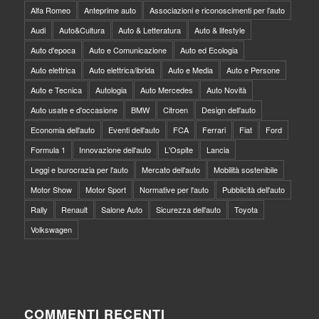
Alfa Romeo
Anteprime auto
Associazioni e riconoscimenti per l'auto
Audi
Auto&Cultura
Auto & Letteratura
Auto & lifestyle
Auto d'epoca
Auto e Comunicazione
Auto ed Ecologia
Auto elettrica
Auto elettrica/ibrida
Auto e Media
Auto e Persone
Auto e Tecnica
Autologia
Auto Mercedes
Auto Novità
Auto usate e d'occasione
BMW
Citroen
Design dell'auto
Economia dell'auto
Eventi dell'auto
FCA
Ferrari
Fiat
Ford
Formula 1
Innovazione dell'auto
L'Ospite
Lancia
Leggi e burocrazia per l'auto
Mercato dell'auto
Mobilità sostenibile
Motor Show
Motor Sport
Normative per l'auto
Pubblicità dell'auto
Rally
Renault
Salone Auto
Sicurezza dell'auto
Toyota
Volkswagen
COMMENTI RECENTI