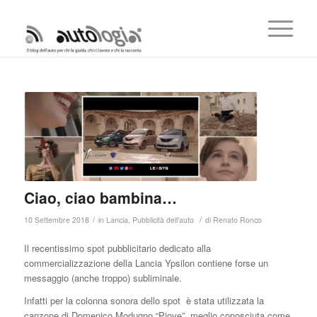
Ciao, ciao bambina…
/
/
10 Settembre 2018
in
Lancia
,
Pubblicità dell'auto
di
Renato Ronco
Il recentissimo spot pubblicitario dedicato alla
commercializzazione della Lancia Ypsilon contiene forse un
messaggio (anche troppo) subliminale.
Infatti per la colonna sonora dello spot è stata utilizzata la
canzone di Domenico Modugno “Piove”, meglio conosciuta come