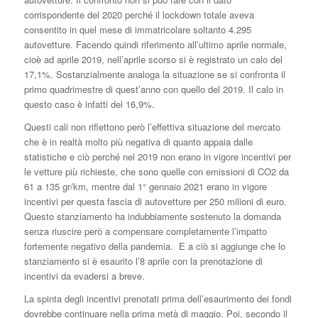
corrispondente del 2020 perché il lockdown totale aveva
consentito in quel mese di immatricolare soltanto 4.295
autovetture. Facendo quindi riferimento all’ultimo aprile normale,
cioè ad aprile 2019, nell’aprile scorso si è registrato un calo del
17,1%. Sostanzialmente analoga la situazione se si confronta il
primo quadrimestre di quest’anno con quello del 2019. Il calo in
questo caso è infatti del 16,9%.
Questi cali non riflettono però l’effettiva situazione del mercato
che è in realtà molto più negativa di quanto appaia dalle
statistiche e ciò perché nel 2019 non erano in vigore incentivi per
le vetture più richieste, che sono quelle con emissioni di CO2 da
61 a 135 gr/km, mentre dal 1° gennaio 2021 erano in vigore
incentivi per questa fascia di autovetture per 250 milioni di euro.
Questo stanziamento ha indubbiamente sostenuto la domanda
senza riuscire però a compensare completamente l’impatto
fortemente negativo della pandemia. E a ciò si aggiunge che lo
stanziamento si è esaurito l’8 aprile con la prenotazione di
incentivi da evadersi a breve.
La spinta degli incentivi prenotati prima dell’esaurimento dei fondi
dovrebbe continuare nella prima metà di maggio. Poi, secondo il