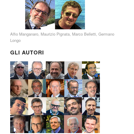
Alfio Manganaro
,
Maurizio Pignata
,
Marco Belletti
,
Germano
Longo
GLI AUTORI