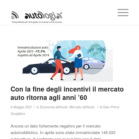
Con la fine degli incentivi il mercato
auto ritorna agli anni ’60
/
/
4 Maggio 2021
in
Economia dell'auto
,
Mercato dell'auto
di
Gian Primo
Quagliano
Ancora un dato fortemente negativo per il mercato
automobilistico. In aprile sono state immatricolate 145.033
autovetture. Il confronto non si può fare con il dato