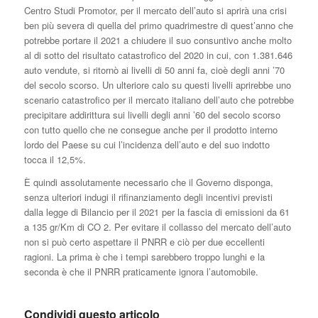
Centro Studi Promotor, per il mercato dell’auto si aprirà una crisi
ben più severa di quella del primo quadrimestre di quest’anno che
potrebbe portare il 2021 a chiudere il suo consuntivo anche molto
al di sotto del risultato catastrofico del 2020 in cui, con 1.381.646
auto vendute, si ritornò ai livelli di 50 anni fa, cioè degli anni ’70
del secolo scorso. Un ulteriore calo su questi livelli aprirebbe uno
scenario catastrofico per il mercato italiano dell’auto che potrebbe
precipitare addirittura sui livelli degli anni ’60 del secolo scorso
con tutto quello che ne consegue anche per il prodotto interno
lordo del Paese su cui l’incidenza dell’auto e del suo indotto
tocca il 12,5%.
È quindi assolutamente necessario che il Governo disponga,
senza ulteriori indugi il rifinanziamento degli incentivi previsti
dalla legge di Bilancio per il 2021 per la fascia di emissioni da 61
a 135 gr/Km di CO 2. Per evitare il collasso del mercato dell’auto
non si può certo aspettare il PNRR e ciò per due eccellenti
ragioni. La prima è che i tempi sarebbero troppo lunghi e la
seconda è che il PNRR praticamente ignora l’automobile.
Condividi questo articolo