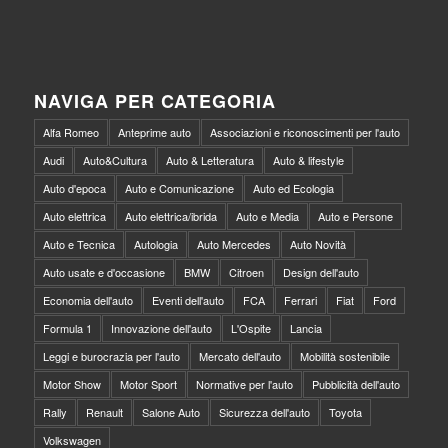
NAVIGA PER CATEGORIA
Alfa Romeo
Anteprime auto
Associazioni e riconoscimenti per l'auto
Audi
Auto&Cultura
Auto & Letteratura
Auto & lifestyle
Auto d'epoca
Auto e Comunicazione
Auto ed Ecologia
Auto elettrica
Auto elettrica/ibrida
Auto e Media
Auto e Persone
Auto e Tecnica
Autologia
Auto Mercedes
Auto Novità
Auto usate e d'occasione
BMW
Citroen
Design dell'auto
Economia dell'auto
Eventi dell'auto
FCA
Ferrari
Fiat
Ford
Formula 1
Innovazione dell'auto
L'Ospite
Lancia
Leggi e burocrazia per l'auto
Mercato dell'auto
Mobilità sostenibile
Motor Show
Motor Sport
Normative per l'auto
Pubblicità dell'auto
Rally
Renault
Salone Auto
Sicurezza dell'auto
Toyota
Volkswagen