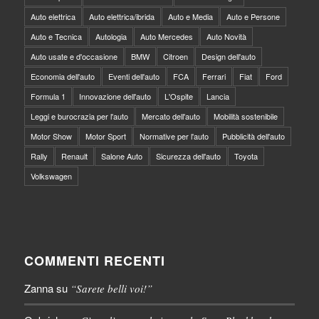
Auto elettrica
Auto elettrica/ibrida
Auto e Media
Auto e Persone
Auto e Tecnica
Autologia
Auto Mercedes
Auto Novità
Auto usate e d'occasione
BMW
Citroen
Design dell'auto
Economia dell'auto
Eventi dell'auto
FCA
Ferrari
Fiat
Ford
Formula 1
Innovazione dell'auto
L'Ospite
Lancia
Leggi e burocrazia per l'auto
Mercato dell'auto
Mobilità sostenibile
Motor Show
Motor Sport
Normative per l'auto
Pubblicità dell'auto
Rally
Renault
Salone Auto
Sicurezza dell'auto
Toyota
Volkswagen
COMMENTI RECENTI
Zanna
su
“Sarete belli voi!”