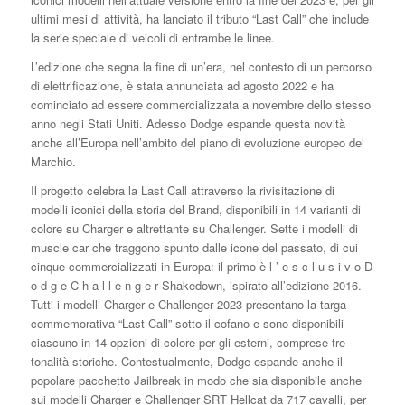
ultimi mesi di attività, ha lanciato il tributo “Last Call” che include
la serie speciale di veicoli di entrambe le linee.
L’edizione che segna la fine di un’era, nel contesto di un percorso
di elettrificazione, è stata annunciata ad agosto 2022 e ha
cominciato ad essere commercializzata a novembre dello stesso
anno negli Stati Uniti. Adesso Dodge espande questa novità
anche all’Europa nell’ambito del piano di evoluzione europeo del
Marchio.
Il progetto celebra la Last Call attraverso la rivisitazione di
modelli iconici della storia del Brand, disponibili in 14 varianti di
colore su Charger e altrettante su Challenger. Sette i modelli di
muscle car che traggono spunto dalle icone del passato, di cui
cinque commercializzati in Europa: il primo è l ’ e s c l u s i v o D
o d g e C h a l l e n g e r Shakedown, ispirato all’edizione 2016.
Tutti i modelli Charger e Challenger 2023 presentano la targa
commemorativa “Last Call” sotto il cofano e sono disponibili
ciascuno in 14 opzioni di colore per gli esterni, comprese tre
tonalità storiche. Contestualmente, Dodge espande anche il
popolare pacchetto Jailbreak in modo che sia disponibile anche
sui modelli Charger e Challenger SRT Hellcat da 717 cavalli, per