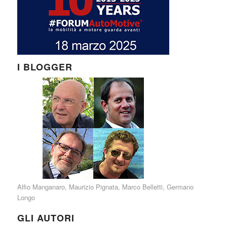
I BLOGGER
Alfio Manganaro
,
Maurizio Pignata
,
Marco Belletti
,
Germano
Longo
GLI AUTORI