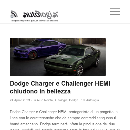
Dodge Charger e Challenger HEMI
chiudono in bellezza
/
/
24 Aprile 2023
in
Auto Novità
,
Autologia
,
Dodge
di
Autologia
Dodge Charger e Challenger HEMI protagoniste di un progetto in
linea con le caratteristiche che da sempre contraddistinguono il
brand americano. Dodge terminerà infatti la produzione dei due
iconici modelli nell’attuale versione entro la fine del 2023 e, per gli