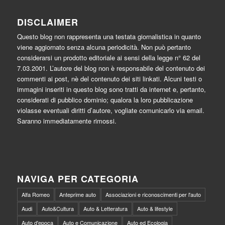
DISCLAIMER
Questo blog non rappresenta una testata giornalistica in quanto
viene aggiornato senza alcuna periodicità. Non può pertanto
considerarsi un prodotto editoriale ai sensi della legge n° 62 del
7.03.2001. L’autore del blog non è responsabile del contenuto dei
commenti ai post, nè del contenuto dei siti linkati. Alcuni testi o
immagini inseriti in questo blog sono tratti da internet e, pertanto,
considerati di pubblico dominio; qualora la loro pubblicazione
violasse eventuali diritti d’autore, vogliate comunicarlo via email.
Saranno immediatamente rimossi.
NAVIGA PER CATEGORIA
Alfa Romeo
Anteprime auto
Associazioni e riconoscimenti per l'auto
Audi
Auto&Cultura
Auto & Letteratura
Auto & lifestyle
Auto d'epoca
Auto e Comunicazione
Auto ed Ecologia