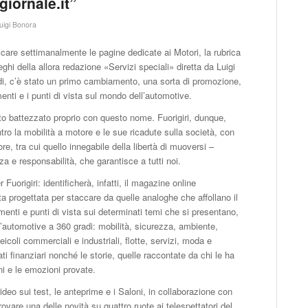
giornale.it”
luigi Bonora
licare settimanalmente le pagine dedicate ai Motori, la rubrica
ghi della allora redazione «Servizi speciali» diretta da Luigi
di, c’è stato un primo cambiamento, una sorta di promozione,
nti e i punti di vista sul mondo dell’automotive.
ato battezzato proprio con questo nome. Fuorigiri, dunque,
tro la mobilità a motore e le sue ricadute sulla società, con
ore, tra cui quello innegabile della libertà di muoversi –
e responsabilità, che garantisce a tutti noi.
origiri: identificherà, infatti, il magazine online
tata progettata per staccare da quelle analoghe che affollano il
enti e punti di vista sui determinati temi che si presentano,
l’automotive a 360 gradi: mobilità, sicurezza, ambiente,
icoli commerciali e industriali, flotte, servizi, moda e
 finanziari nonché le storie, quelle raccontate da chi le ha
i e le emozioni provate.
video sui test, le anteprime e i Saloni, in collaborazione con
ovare una delle novità su quattro ruote ai telespettatori del