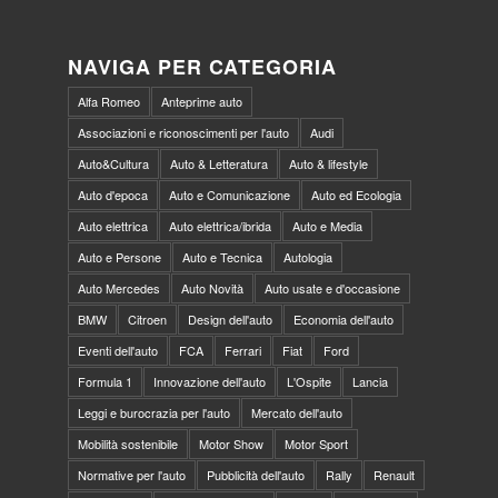
NAVIGA PER CATEGORIA
Alfa Romeo
Anteprime auto
Associazioni e riconoscimenti per l'auto
Audi
Auto&Cultura
Auto & Letteratura
Auto & lifestyle
Auto d'epoca
Auto e Comunicazione
Auto ed Ecologia
Auto elettrica
Auto elettrica/ibrida
Auto e Media
Auto e Persone
Auto e Tecnica
Autologia
Auto Mercedes
Auto Novità
Auto usate e d'occasione
BMW
Citroen
Design dell'auto
Economia dell'auto
Eventi dell'auto
FCA
Ferrari
Fiat
Ford
Formula 1
Innovazione dell'auto
L'Ospite
Lancia
Leggi e burocrazia per l'auto
Mercato dell'auto
Mobilità sostenibile
Motor Show
Motor Sport
Normative per l'auto
Pubblicità dell'auto
Rally
Renault