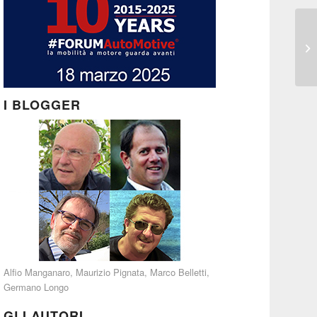
I BLOGGER
Alfio Manganaro
,
Maurizio Pignata
,
Marco Belletti
,
Germano Longo
GLI AUTORI