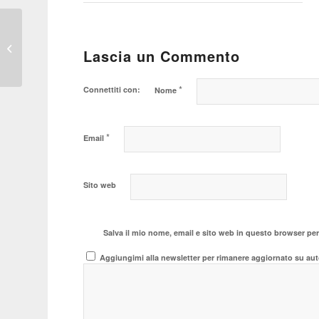
Dalla Gendarmeria
svizzera un video che
Lascia un Commento
farà discutere
*
Connettiti con:
Nome
*
Email
Sito web
Salva il mio nome, email e sito web in questo browser pe
Aggiungimi alla newsletter per rimanere aggiornato su aut