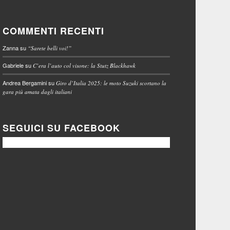
COMMENTI RECENTI
Zanna
su
“Sarete belli voi!”
Gabriele
su
C’era l’auto col visone: la Stutz Blackhawk
Andrea Bergamini
su
Giro d’Italia 2025: le moto Suzuki scortano la
gara più amata dagli italiani
SEGUICI SU FACEBOOK