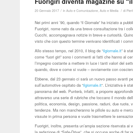
Fuorigiri diventa magazine su “il
/
/
20 Gennaio 2017
in
Auto e Comunicazione
,
Auto e Media
di
Pier
Nei primi anni ’90, quando “il Giornale” ha iniziato a pubb
Fuorigiri, nome nato da una breve consultazione tra i colle
Cucchi, accompagnava notizie in breve e curiosità. Quin
visto che con questo termine venivano identificati i comme
Allo stesso tempo, nel 2010, il blog de “
ilgiornale.it
” è st
come “fuori giri” sono i commenti ai fatti che hanno al cen
l’impegno costante a mettere in luce i tanti valori del sett
quando, dove e come si vuole – ovviamente con coscienza 
Ebbene, dal 23 gennaio ci sarà un nuovo passo avanti per Fu
sull’automotive ospitato da “
ilgiornale.it
“. L’iniziativa è s
panorama del web. Punterà, infatti, a proporre approfondim
attraverso una serie di rubriche che toccano il mondo del
politica, economia, design, passione, raduni, due ruote, ve
tendenze. Ma non mancheranno le pillole su auto e mercati
vissute in prima persona e vuole trasmettere le sensazion
Fuorigiri, inoltre, presenta un’ampia sezione riservata ai 
la redazione di “Safe-Drive”, che si occupa anche di far pr