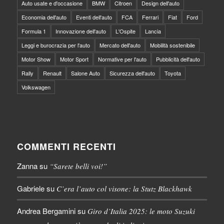
Auto usate e d'occasione
BMW
Citroen
Design dell'auto
Economia dell'auto
Eventi dell'auto
FCA
Ferrari
Fiat
Ford
Formula 1
Innovazione dell'auto
L'Ospite
Lancia
Leggi e burocrazia per l'auto
Mercato dell'auto
Mobilità sostenibile
Motor Show
Motor Sport
Normative per l'auto
Pubblicità dell'auto
Rally
Renault
Salone Auto
Sicurezza dell'auto
Toyota
Volkswagen
COMMENTI RECENTI
Zanna
su
“Sarete belli voi!”
Gabriele
su
C’era l’auto col visone: la Stutz Blackhawk
Andrea Bergamini
su
Giro d’Italia 2025: le moto Suzuki