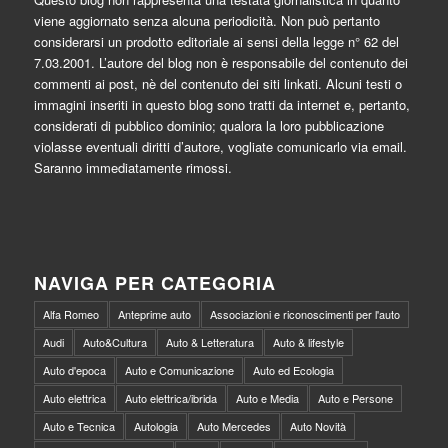
viene aggiornato senza alcuna periodicità. Non può pertanto
considerarsi un prodotto editoriale ai sensi della legge n° 62 del
7.03.2001. L’autore del blog non è responsabile del contenuto dei
commenti ai post, nè del contenuto dei siti linkati. Alcuni testi o
immagini inseriti in questo blog sono tratti da internet e, pertanto,
considerati di pubblico dominio; qualora la loro pubblicazione
violasse eventuali diritti d’autore, vogliate comunicarlo via email.
Saranno immediatamente rimossi.
NAVIGA PER CATEGORIA
Alfa Romeo
Anteprime auto
Associazioni e riconoscimenti per l'auto
Audi
Auto&Cultura
Auto & Letteratura
Auto & lifestyle
Auto d'epoca
Auto e Comunicazione
Auto ed Ecologia
Auto elettrica
Auto elettrica/ibrida
Auto e Media
Auto e Persone
Auto e Tecnica
Autologia
Auto Mercedes
Auto Novità