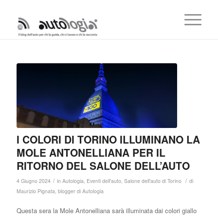
I COLORI DI TORINO ILLUMINANO LA
MOLE ANTONELLIANA PER IL
RITORNO DEL SALONE DELL’AUTO
/
/
4 Giugno 2024
in
Autologia
,
Eventi dell'auto
,
Salone dell'auto di Torino
di
Maurizio Pignata, blogger di Autologia
Questa sera la Mole Antonelliana sarà illuminata dai colori giallo