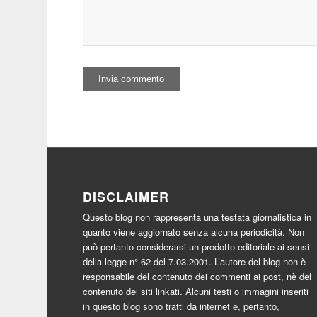
DISCLAIMER
Questo blog non rappresenta una testata giornalistica in
quanto viene aggiornato senza alcuna periodicità. Non
può pertanto considerarsi un prodotto editoriale ai sensi
della legge n° 62 del 7.03.2001. L’autore del blog non è
responsabile del contenuto dei commenti ai post, nè del
contenuto dei siti linkati. Alcuni testi o immagini inseriti
in questo blog sono tratti da internet e, pertanto,