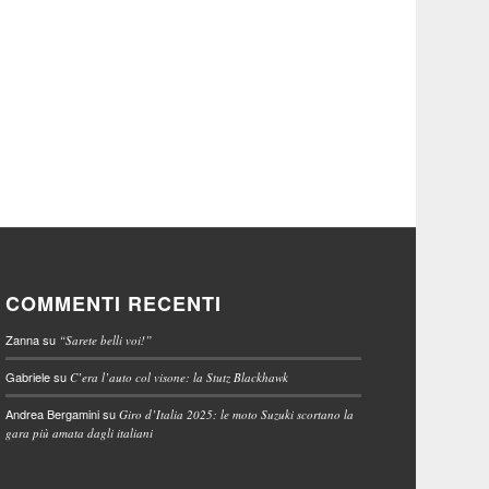
COMMENTI RECENTI
Zanna
su
“Sarete belli voi!”
Gabriele
su
C’era l’auto col visone: la Stutz Blackhawk
Andrea Bergamini
su
Giro d’Italia 2025: le moto Suzuki scortano la
gara più amata dagli italiani