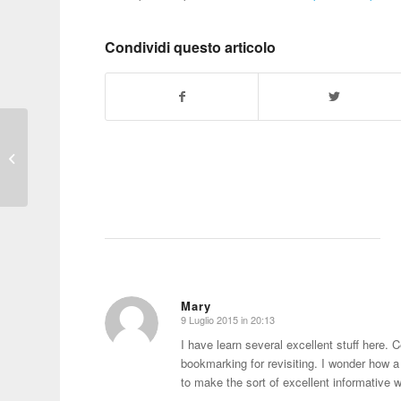
Condividi questo articolo
Sette domande ad Ago
Panini
Mary
9 Luglio 2015 in 20:13
dice:
I have learn several excellent stuff here. C
bookmarking for revisiting. I wonder how a
to make the sort of excellent informative w