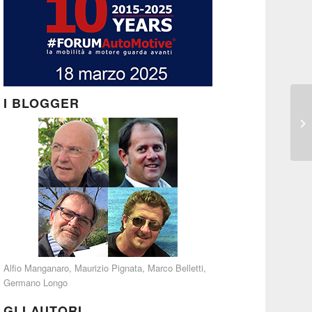
I BLOGGER
Alfio Manganaro
,
Maurizio Pignata
,
Marco Belletti
,
Germano Longo
GLI AUTORI