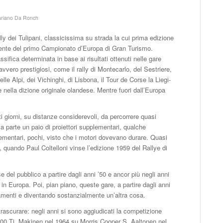
riano Da Ronch
ally dei Tulipani, classicissima su strada la cui prima edizione
almente del primo Campionato d’Europa di Gran Turismo.
fica determinata in base ai risultati ottenuti nelle gare
vvero prestigiosi, come il rally di Montecarlo, del Sestriere,
lle Alpi, dei Vichinghi, di Lisbona, il Tour de Corse la Liegi-
e nella dizione originale olandese. Mentre fuori dall’Europa
i giorni, su distanze considerevoli, da percorrere quasi
a parte un paio di proiettori supplementari, qualche
lementari, pochi, visto che i motori dovevano durare. Quasi
quando Paul Coltelloni vinse l’edizione 1959 del Rallye di
 del pubblico a partire dagli anni ’50 e ancor più negli anni
li in Europa. Poi, pian piano, queste gare, a partire dagli anni
menti e diventando sostanzialmente un’altra cosa.
rascurare: negli anni si sono aggiudicati la competizione
900 Ti, Makinen nel 1964 su Morris Cooper S, Aaltonen nel