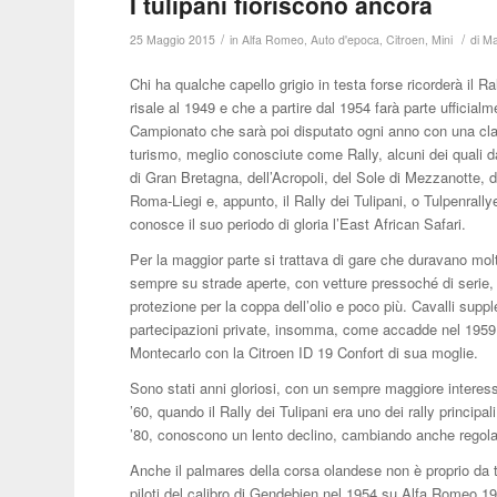
I tulipani fioriscono ancora
/
/
25 Maggio 2015
in
Alfa Romeo
,
Auto d'epoca
,
Citroen
,
Mini
di
Ma
Chi ha qualche capello grigio in testa forse ricorderà il R
risale al 1949 e che a partire dal 1954 farà parte uffici
Campionato che sarà poi disputato ogni anno con una classi
turismo, meglio conosciute come Rally, alcuni dei quali da
di Gran Bretagna, dell’Acropoli, del Sole di Mezzanotte, de
Roma-Liegi e, appunto, il Rally dei Tulipani, o Tulpenrally
conosce il suo periodo di gloria l’East African Safari.
Per la maggior parte si trattava di gare che duravano molt
sempre su strade aperte, con vetture pressoché di serie, 
protezione per la coppa dell’olio e poco più. Cavalli supp
partecipazioni private, insomma, come accadde nel 1959, 
Montecarlo con la Citroen ID 19 Confort di sua moglie.
Sono stati anni gloriosi, con un sempre maggiore interesse
’60, quando il Rally dei Tulipani era uno dei rally principa
’80, conoscono un lento declino, cambiando anche regola
Anche il palmares della corsa olandese non è proprio da t
piloti del calibro di Gendebien nel 1954 su Alfa Romeo 1