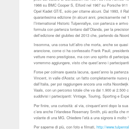
1966 su BMC Cooper S, Elford nel 1967 su Porsche 911 
Opel Kadet GT/E, solo per citarne alcuni. Dal 1993, il Ral
quarantesima edizione (in alcuni anni, precisamente nel 
l’International Historic Tulpenrallye, con partenza e arrivo
formula con partenza lontano dall’Olanda, per la precision
dell’edizione del giubileo del 2013 che, partendo da Noor
Insomma, una corsa tutt’altro che morta, anche se quasi 
arancione, come ci ha confessato Frank Pauli, presidente 
vetture meno prestigiose, ma con uno spirito di partecipa
vorremmo aggiungere, visto che quest’anno i partecipanti 
Forse per colmare questa lacuna, quest’anno la partenza s
Vincent, in valle d’Aosta: un fatto completamente nuovo p
dall’Italia, per poi raggiungere ancora una volta Noordw
Vaals, con un percorso totale che va dai 1.900 ai 2.500 ch
suddivisi i partecipanti: Vintage, Touring, Sporting e Expe
Per finire, una curiosità: al via, cinquant’anni dopo la su
c’era anche l’irlandese Rosemary Smith, più arzilla che 
volante di una MG. Chiedere l’età a una signora è molto “u
Per saperne di più, con foto e filmati,
http://www.tulpenra