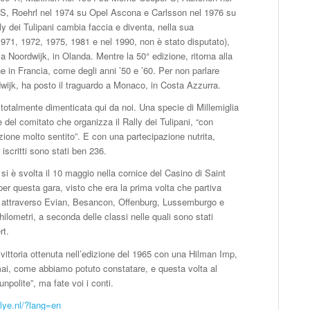
S, Roehrl nel 1974 su Opel Ascona e Carlsson nel 1976 su
ly dei Tulipani cambia faccia e diventa, nella sua
1971, 1972, 1975, 1981 e nel 1990, non è stato disputato),
 a Noordwijk, in Olanda. Mentre la 50° edizione, ritorna alla
e in Francia, come degli anni ’50 e ’60. Per non parlare
dwijk, ha posto il traguardo a Monaco, in Costa Azzurra.
totalmente dimenticata qui da noi. Una specie di Millemiglia
del comitato che organizza il Rally dei Tulipani, “con
zione molto sentito”. E con una partecipazione nutrita,
iscritti sono stati ben 236.
i è svolta il 10 maggio nella cornice del Casino di Saint
er questa gara, visto che era la prima volta che partiva
ijk attraverso Evian, Besancon, Offenburg, Lussemburgo e
ilometri, a seconda delle classi nelle quali sono stati
rt.
a vittoria ottenuta nell’edizione del 1965 con una Hilman Imp,
mai, come abbiamo potuto constatare, e questa volta al
npolite”, ma fate voi i conti.
llye.nl/?lang=en