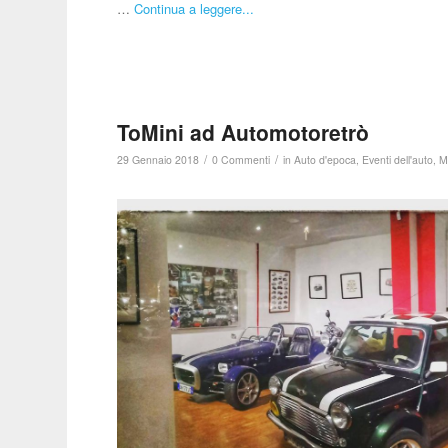
…
Continua a leggere...
ToMini ad Automotoretrò
/
/
29 Gennaio 2018
0 Commenti
in
Auto d'epoca
,
Eventi dell'auto
,
M