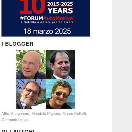
I BLOGGER
Alfio Manganaro
,
Maurizio Pignata
,
Marco Belletti
,
Germano Longo
GLI AUTORI