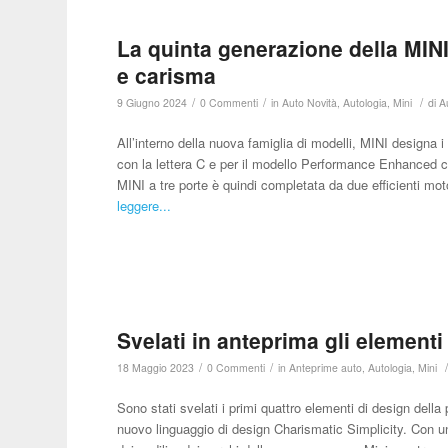
La quinta generazione della MIN
e carisma
/
/
/
9 Giugno 2024
0 Commenti
in
Auto Novità
,
Autologia
,
Mini
di
A
All’interno della nuova famiglia di modelli, MINI designa i
con la lettera C e per il modello Performance Enhanced co
MINI a tre porte è quindi completata da due efficienti mo
leggere...
Svelati in anteprima gli elementi
/
/
18 Maggio 2023
0 Commenti
in
Anteprime auto
,
Autologia
,
Mini
Sono stati svelati i primi quattro elementi di design dell
nuovo linguaggio di design Charismatic Simplicity. Con un