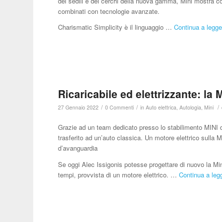
dei sedili e dei cerchi della nuova gamma, Mini mostra co
combinati con tecnologie avanzate.
Charismatic Simplicity è il linguaggio …
Continua a legge
Ricaricabile ed elettrizzante: la 
/
/
/
27 Gennaio 2022
0 Commenti
in
Auto elettrica
,
Autologia
,
Mini
Grazie ad un team dedicato presso lo stabilimento MINI di
trasferito ad un’auto classica. Un motore elettrico sulla M
d’avanguardia
Se oggi Alec Issigonis potesse progettare di nuovo la Mini
tempi, provvista di un motore elettrico. …
Continua a legg