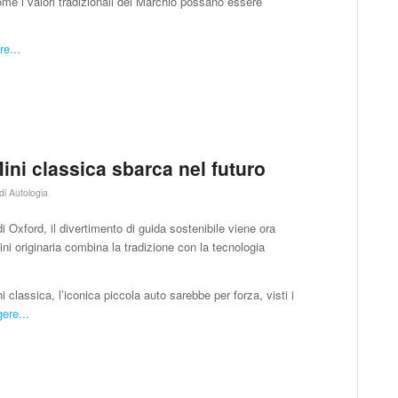
me i valori tradizionali del Marchio possano essere
re...
Mini classica sbarca nel futuro
di
Autologia
 Oxford, il divertimento di guida sostenibile viene ora
ini originaria combina la tradizione con la tecnologia
 classica, l’iconica piccola auto sarebbe per forza, visti i
ere...