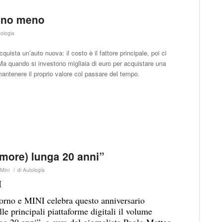
tano meno
ologia
uista un’auto nuova: il costo è il fattore principale, poi ci
 Ma quando si investono migliaia di euro per acquistare una
antenere il proprio valore col passare del tempo.
more) lunga 20 anni”
/
,
Mini
di
Autologia
I
iorno e MINI celebra questo anniversario
le principali piattaforme digitali il volume
 20 anni”, a cura del giornalista Paolo Matteo