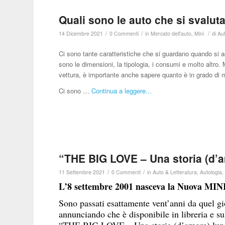
Quali sono le auto che si svalu
/
/
/
14 Dicembre 2021
0 Commenti
in
Mercato dell'auto
,
Mini
di
Aut
Ci sono tante caratteristiche che si guardano quando si acq
sono le dimensioni, la tipologia, i consumi e molto altro.
vettura, è importante anche sapere quanto è in grado di m
Ci sono …
Continua a leggere...
“THE BIG LOVE – Una storia (d’a
/
/
11 Settembre 2021
0 Commenti
in
Auto & Letteratura
,
Autologia
L’8 settembre 2001 nasceva la Nuova MIN
Sono passati esattamente vent’anni da quel g
annunciando che è disponibile in libreria e sul
“THE BIG LOVE – Una storia (d’amore) lunga