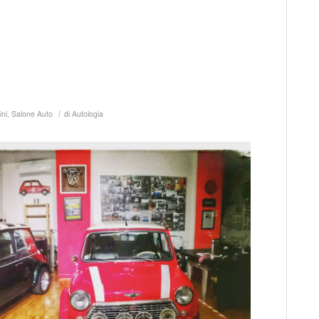
/
ini
,
Salone Auto
di
Autologia