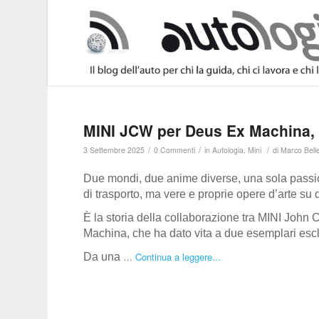
MINI JCW per Deus Ex Machina, l
/
/
/
3 Settembre 2025
0 Commenti
in
Autologia
,
Mini
di
Marco Belle
Due mondi, due anime diverse, una sola passi
di trasporto, ma vere e proprie opere d’arte su q
È la storia della collaborazione tra MINI John 
Machina, che ha dato vita a due esemplari esclu
…
Continua a leggere...
Da una