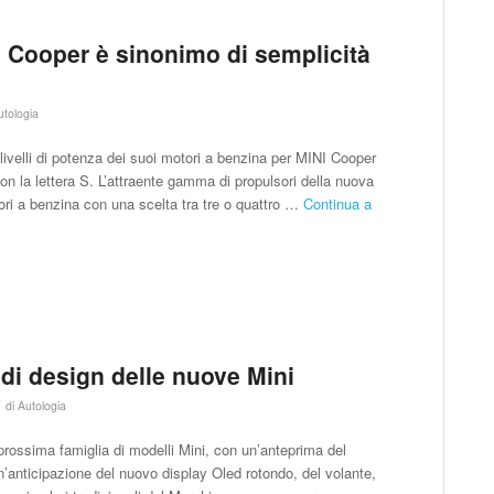
I Cooper è sinonimo di semplicità
utologia
 livelli di potenza dei suoi motori a benzina per MINI Cooper
n la lettera S. L’attraente gamma di propulsori della nuova
tori a benzina con una scelta tra tre o quattro …
Continua a
 di design delle nuove Mini
/
di
Autologia
a prossima famiglia di modelli Mini, con un’anteprima del
’anticipazione del nuovo display Oled rotondo, del volante,