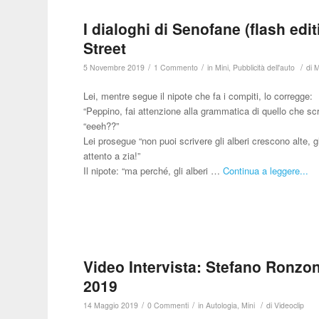
I dialoghi di Senofane (flash ed
Street
/
/
/
5 Novembre 2019
1 Commento
in
Mini
,
Pubblicità dell'auto
di
M
Lei, mentre segue il nipote che fa i compiti, lo corregge:
“Peppino, fai attenzione alla grammatica di quello che scr
“eeeh??”
Lei prosegue “non puoi scrivere gli alberi crescono alte, 
attento a zia!”
Il nipote: “ma perché, gli alberi …
Continua a leggere...
Video Intervista: Stefano Ronzoni
2019
/
/
/
14 Maggio 2019
0 Commenti
in
Autologia
,
Mini
di
Videoclip