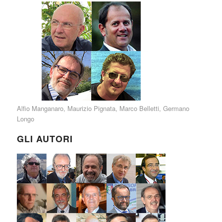
Alfio Manganaro
,
Maurizio Pignata
,
Marco Belletti
,
Germano
Longo
GLI AUTORI