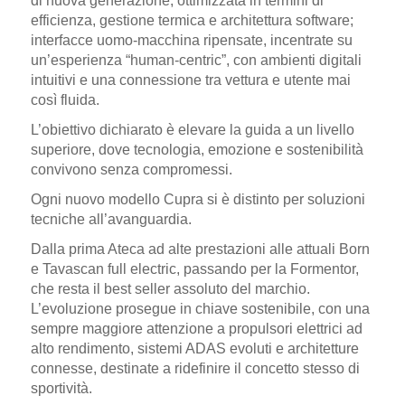
di nuova generazione
, ottimizzata in termini di
efficienza, gestione termica e architettura software;
i
nterfacce uomo-macchina ripensate
, incentrate su
un’esperienza “human-centric”, con ambienti digitali
intuitivi e una connessione tra vettura e utente mai
così fluida.
L’obiettivo dichiarato è elevare la guida a un livello
superiore, dove
tecnologia, emozione e sostenibilità
convivono senza compromessi.
Ogni nuovo modello Cupra si è distinto per soluzioni
tecniche all’avanguardia.
Dalla
prima Ateca ad alte prestazioni
alle attuali
Born
e Tavascan full electric
, passando per la Formentor,
che resta il best seller assoluto del marchio.
L’evoluzione prosegue in chiave sostenibile, con una
sempre maggiore attenzione a
propulsori elettrici ad
alto rendimento, sistemi ADAS evoluti e architetture
connesse
, destinate a ridefinire il concetto stesso di
sportività.