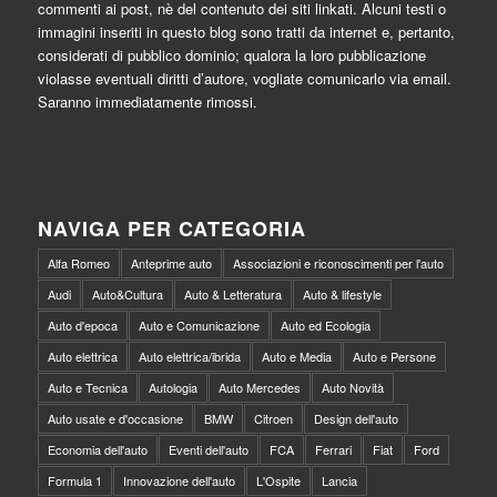
commenti ai post, nè del contenuto dei siti linkati. Alcuni testi o
immagini inseriti in questo blog sono tratti da internet e, pertanto,
considerati di pubblico dominio; qualora la loro pubblicazione
violasse eventuali diritti d’autore, vogliate comunicarlo via email.
Saranno immediatamente rimossi.
NAVIGA PER CATEGORIA
Alfa Romeo
Anteprime auto
Associazioni e riconoscimenti per l'auto
Audi
Auto&Cultura
Auto & Letteratura
Auto & lifestyle
Auto d'epoca
Auto e Comunicazione
Auto ed Ecologia
Auto elettrica
Auto elettrica/ibrida
Auto e Media
Auto e Persone
Auto e Tecnica
Autologia
Auto Mercedes
Auto Novità
Auto usate e d'occasione
BMW
Citroen
Design dell'auto
Economia dell'auto
Eventi dell'auto
FCA
Ferrari
Fiat
Ford
Formula 1
Innovazione dell'auto
L'Ospite
Lancia