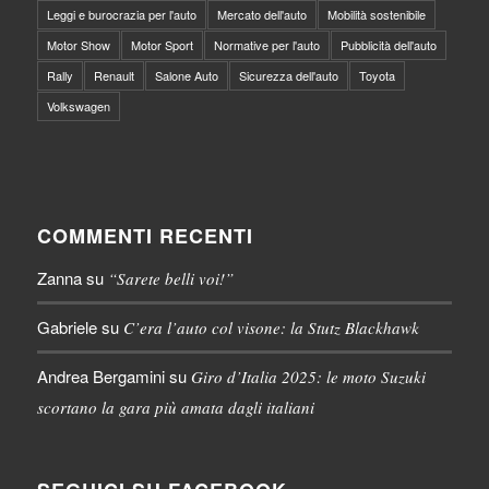
Leggi e burocrazia per l'auto
Mercato dell'auto
Mobilità sostenibile
Motor Show
Motor Sport
Normative per l'auto
Pubblicità dell'auto
Rally
Renault
Salone Auto
Sicurezza dell'auto
Toyota
Volkswagen
COMMENTI RECENTI
Zanna
su
“Sarete belli voi!”
Gabriele
su
C’era l’auto col visone: la Stutz Blackhawk
Andrea Bergamini
su
Giro d’Italia 2025: le moto Suzuki
scortano la gara più amata dagli italiani