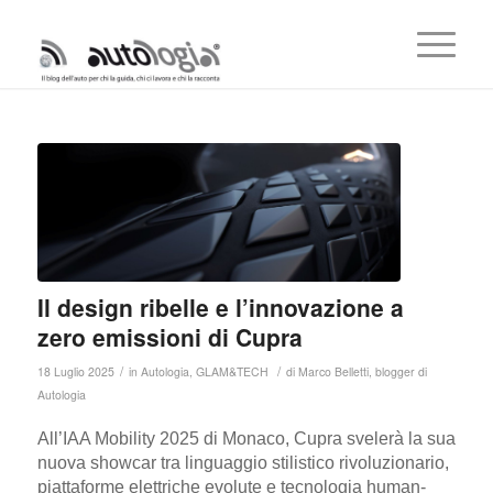
Il design ribelle e l’innovazione a
zero emissioni di Cupra
/
/
18 Luglio 2025
in
Autologia
,
GLAM&TECH
di
Marco Belletti, blogger di
Autologia
All’IAA Mobility 2025 di Monaco, Cupra svelerà la sua
nuova showcar tra linguaggio stilistico rivoluzionario,
piattaforme elettriche evolute e tecnologia human-