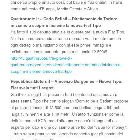
chi cerca proprio un’auto così, col baule e “razionale”, in Italia
come nel resto d’Europa, Medio Oriente e Africa.
Quattroruote.it – Carlo Bellati – Direttamente da Torino:
iniziamo a scoprire insieme la nuova Fiat Tipo
Ha fatto il suo debutto ufficiale in queste ore la nuova Fiat Tipo.
Noi la stiamo provando a Torino e presto ve la mostreremo in
ogni dettaglio ma iniziamo con queste prime immagini e
un’informazione importante: prezzo di lancio 12.500€!
http://tv.quattroruote.it/le-prove-di-
quattroruote/premiere/video/direttamente-da-torino-iniziamo-a-
scoprire-insieme-la-nuova-fiat-tipo
Repubblica.Motori.it – Vincenzo Borgomeo – Nuova Tipo,
Fiat svela tutti i segreti
Giù il velo: oggi Fiat presenta tutti i contenuti della nuova e
attesissima Tipo che con lo slogan “Born to be a Sedan” propone
al prezzo di lancio di 12.500 euro una berlina lunga 4,54 metri,
larga 1,79 metri e alta 1,49 metri. Un’auto “funzionale” come la
definiscono ad FCA, ma d’altra parte non c’è bisogno di un
esperto per capire che qui siamo ai vertici del “value for money”,
il tutto senza pronunciare l’orrendo concetto (per gli uomini del