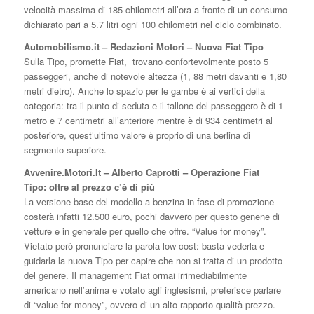
velocità massima di 185 chilometri all’ora a fronte di un consumo
dichiarato pari a 5.7 litri ogni 100 chilometri nel ciclo combinato.
Automobilismo.it – Redazioni Motori – Nuova Fiat Tipo
Sulla Tipo, promette Fiat, trovano confortevolmente posto 5
passeggeri, anche di notevole altezza (1, 88 metri davanti e 1,80
metri dietro). Anche lo spazio per le gambe è ai vertici della
categoria: tra il punto di seduta e il tallone del passeggero è di 1
metro e 7 centimetri all’anteriore mentre è di 934 centimetri al
posteriore, quest’ultimo valore è proprio di una berlina di
segmento superiore.
Avvenire.Motori.It – Alberto Caprotti – Operazione Fiat
Tipo: oltre al prezzo c’è di più
La versione base del modello a benzina in fase di promozione
costerà infatti 12.500 euro, pochi davvero per questo genene di
vetture e in generale per quello che offre. “Value for money”.
Vietato però pronunciare la parola low-cost: basta vederla e
guidarla la nuova Tipo per capire che non si tratta di un prodotto
del genere. Il management Fiat ormai irrimediabilmente
americano nell’anima e votato agli inglesismi, preferisce parlare
di “value for money”, ovvero di un alto rapporto qualità-prezzo.