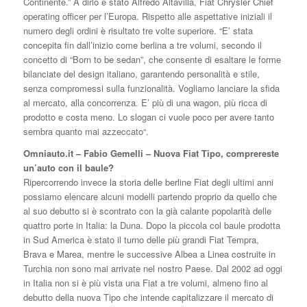
Continente.” A dirlo è stato Alfredo Altavilla, Fiat Chrysler Chief
operating officer per l’Europa. Rispetto alle aspettative iniziali il
numero degli ordini è risultato tre volte superiore. “E’ stata
concepita fin dall’inizio come berlina a tre volumi, secondo il
concetto di “Born to be sedan”, che consente di esaltare le forme
bilanciate del design italiano, garantendo personalità e stile,
senza compromessi sulla funzionalità. Vogliamo lanciare la sfida
al mercato, alla concorrenza. E’ più di una wagon, più ricca di
prodotto e costa meno. Lo slogan ci vuole poco per avere tanto
sembra quanto mai azzeccato“.
Omniauto.it – Fabio Gemelli – Nuova Fiat Tipo, comprereste
un’auto con il baule?
Ripercorrendo invece la storia delle berline Fiat degli ultimi anni
possiamo elencare alcuni modelli partendo proprio da quello che
al suo debutto si è scontrato con la già calante popolarità delle
quattro porte in Italia: la Duna. Dopo la piccola col baule prodotta
in Sud America è stato il turno delle più grandi Fiat Tempra,
Brava e Marea, mentre le successive Albea a Linea costruite in
Turchia non sono mai arrivate nel nostro Paese. Dal 2002 ad oggi
in Italia non si è più vista una Fiat a tre volumi, almeno fino al
debutto della nuova Tipo che intende capitalizzare il mercato di