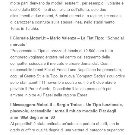
molte parti derivano da modelli esistenti, per esempio il volante è
quello della 500X – e di semplicità dell’offerta, solo due
allestimenti e due motori, 6 colori esterni e, a regime, tre varianti
di carrozzeria costruite sulla stessa linea, nello stabilimento
Tofas in Turchia.
IlGiornale.Motori.it – Mario Valenza – La Fiat Tipo: “Schoc al
mercato”
“Proponendo la Tipo al prezzo di lancio di 12.500 euro tutto
compreso vogliamo entrare nel centro del segmento delle
compatte, scioccare il mercato e creare domanda”. Così il
responsabile brand Fiat di Emea Luca Napolitano ha presentato,
oggi, al Centro Stile la Tipo, la nuova ’Compact Sedan’ i cui ordini
sono stati aperti l’11 novembre scorso ed il 5 e 6 dicembre è
previsto il Porte Aperte. Dopodichè il lancio proseguirà per
arrivare in oltre 40 Paesi nella regione Emea.
IlMessaggero.Motori.it – Sergio Troise – Un Tipo funzionale,
piacevole, accessibile : torna il mitico modello Fiat degli
anni ‘80at degli anni ’80
Ai progettisti è stata ordinata un’auto alla portata di tutti, ma in
grado di offrire qualità degne di una vettura di categoria superiore: