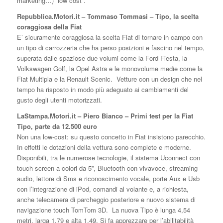
marketing…) “low cost”.
Repubblica.Motori.it – Tommaso Tommasi – Tipo, la scelta
coraggiosa della Fiat
E’ sicuramente coraggiosa la scelta Fiat di tornare in campo con
un tipo di carrozzeria che ha perso posizioni e fascino nel tempo,
superata dalle spaziose due volumi come la Ford Fiesta, la
Volkswagen Golf, la Opel Astra e le monovolume medie come la
Fiat Multipla e la Renault Scenic. Vetture con un design che nel
tempo ha risposto in modo più adeguato ai cambiamenti del
gusto degli utenti motorizzati.
LaStampa.Motori.it – Piero Bianco – Primi test per la Fiat
Tipo, parte da 12.500 euro
Non una low-cost: su questo concetto in Fiat insistono parecchio.
In effetti le dotazioni della vettura sono complete e moderne.
Disponibili, tra le numerose tecnologie, il sistema Uconnect con
touch-screen a colori da 5”, Bluetooth con vivavoce, streaming
audio, lettore di Sms e riconoscimento vocale, porte Aux e Usb
con l’integrazione di iPod, comandi al volante e, a richiesta,
anche telecamera di parcheggio posteriore e nuovo sistema di
navigazione touch TomTom 3D. La nuova Tipo è lunga 4,54
metri, larga 1,79 e alta 1,49. Si fa apprezzare per l’abilitabilità