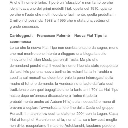
Anche il nome è furbo: Tipo è un “classico” e non tanto perché
identificava uno dei primi modelli Fiat, quella del 1910, quanto
perché è l’auto che molti ricordano facilmente, quella prodotta in
2 milioni di pezzi dal 1988 al 1995 che è stata una vettura di
grande successo.
Carblogger.it – Francesco Paternò – Nuova Fiat Tipo la
scommessa
Lo so che la nuova Fiat Tipo non sembra un’auto da sogno, meno
che mai mentre sono intento a rileggere una biografia sulle
innovazioni di Elon Musk, patron di Tesla. Ma più che
domandarsi perché mai il vecchio nome Tipo sia stato recuperato
dall’archivio per una nuova berlina tre volumi fatta in Turchia e
spedita sui mercati da dicembre, vale la pena interrogarsi sulla
madre di tutte le domande: la venderanno un’auto dall’aria così
tradizionale con quel bagagliaio che fa tanto anni 70? La Fiat Tipo
nasce dopo un’annosa discussione a Torino (tradotta
probabilmente anche ad Auburn Hills) sulla necessità o meno di
provare a copiare l’avventura a lieto fine della Dacia del gruppo
Renault, il marchio low cost lanciato nel 2004 con la Logan. Casa
Fiat ai tempi di Marchionne: si fa, non si fa, se è low cost meglio
non dirlo, recuperiamo il marchio Autobianchi, lasciamo perdere.