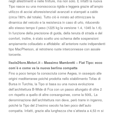
negli allestimenti e nelle finiture, ma non solo. E infatti la nuova
Tipo nasce su una monoscocca rigida e leggera grazie all’ampio
utilizzo di acciai altoresistenziali avanzati e stampati a caldo
(circa l’80% del totale). Tutto ciò è mirato ad ottimizzare la
dinamica del veicolo e la resistenza in caso di urto, riducendo
allo stesso tempo il peso (1225 kg la versione 1.4, 1345 la 1.6).
In funzione della precisione di guida, della tenuta di strada e del
comfort, inoltre, è stato scelto uno schema delle sospensioni
ampiamente collaudato e affidabile: all’anteriore ruote indipendenti
tipo MacPherson, al retrotreno ruote interconnesse con assale
torcente.
Ilsole24ore.Motori.it – Massimo Mambretti – Fiat Tipo: ecco
com’è e come va la nuova berlina compatta
Fino a poco tempo fa conosciuta come Aegea, in ossequio alle
origini mediterranee poiché prodotta nello stabilimento Tofas di
Bursa in Turchia, la Tipo si basa su una nuova evoluzione
dell’architettura B-Wide di Fca con un passo allungato di oltre 2
cm rispetto a quello di altre consanguinee, come la 500L. La
denominazione dell’architettura non deve, però trarre in inganno,
poiché la Tipo del 21esimo secolo ha ben poco dell’auto
compatta. Infatti, grazie alla lunghezza che s’attesta a 4,53 m si