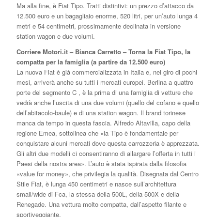
Ma alla fine, è Fiat Tipo. Tratti distintivi: un prezzo d’attacco da
12.500 euro e un bagagliaio enorme, 520 litri, per un’auto lunga 4
metri e 54 centimetri, prossimamente declinata in versione
station wagon e due volumi.
Corriere Motori.it – Bianca Carretto – Torna la Fiat Tipo, la
compatta per la famiglia (a partire da 12.500 euro)
La nuova Fiat è già commercializzata in Italia e, nel giro di pochi
mesi, arriverà anche su tutti i mercati europei. Berlina a quattro
porte del segmento C , è la prima di una famiglia di vetture che
vedrà anche l’uscita di una due volumi (quello del cofano e quello
dell’abitacolo-baule) e di una station wagon. Il brand torinese
manca da tempo in questa fascia. Alfredo Altavilla, capo della
regione Emea, sottolinea che «la Tipo è fondamentale per
conquistare alcuni mercati dove questa carrozzeria è apprezzata.
Gli altri due modelli ci consentiranno di allargare l’offerta in tutti i
Paesi della nostra area». L’auto è stata ispirata dalla filosofia
«value for money», che privilegia la qualità. Disegnata dal Centro
Stile Fiat, è lunga 450 centimetri e nasce sull’architettura
small/wide di Fca, la stessa della 500L, della 500X e della
Renegade. Una vettura molto compatta, dall’aspetto filante e
sportiveggiante.