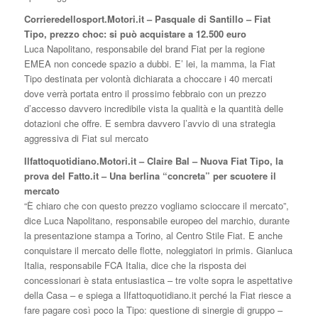
Corrieredellosport.Motori.it – Pasquale di Santillo – Fiat
Tipo, prezzo choc: si può acquistare a 12.500 euro
Luca Napolitano, responsabile del brand Fiat per la regione
EMEA non concede spazio a dubbi. E’ lei, la mamma, la Fiat
Tipo destinata per volontà dichiarata a choccare i 40 mercati
dove verrà portata entro il prossimo febbraio con un prezzo
d’accesso davvero incredibile vista la qualità e la quantità delle
dotazioni che offre. E sembra davvero l’avvio di una strategia
aggressiva di Fiat sul mercato
Ilfattoquotidiano.Motori.it – Claire Bal – Nuova Fiat Tipo, la
prova del Fatto.it – Una berlina “concreta” per scuotere il
mercato
“È chiaro che con questo prezzo vogliamo scioccare il mercato”,
dice Luca Napolitano, responsabile europeo del marchio, durante
la presentazione stampa a Torino, al Centro Stile Fiat. E anche
conquistare il mercato delle flotte, noleggiatori in primis. Gianluca
Italia, responsabile FCA Italia, dice che la risposta dei
concessionari è stata entusiastica – tre volte sopra le aspettative
della Casa – e spiega a Ilfattoquotidiano.it perché la Fiat riesce a
fare pagare così poco la Tipo: questione di sinergie di gruppo –