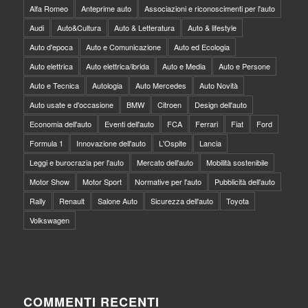
Alfa Romeo
Anteprime auto
Associazioni e riconoscimenti per l'auto
Audi
Auto&Cultura
Auto & Letteratura
Auto & lifestyle
Auto d'epoca
Auto e Comunicazione
Auto ed Ecologia
Auto elettrica
Auto elettrica/ibrida
Auto e Media
Auto e Persone
Auto e Tecnica
Autologia
Auto Mercedes
Auto Novità
Auto usate e d'occasione
BMW
Citroen
Design dell'auto
Economia dell'auto
Eventi dell'auto
FCA
Ferrari
Fiat
Ford
Formula 1
Innovazione dell'auto
L'Ospite
Lancia
Leggi e burocrazia per l'auto
Mercato dell'auto
Mobilità sostenibile
Motor Show
Motor Sport
Normative per l'auto
Pubblicità dell'auto
Rally
Renault
Salone Auto
Sicurezza dell'auto
Toyota
Volkswagen
COMMENTI RECENTI