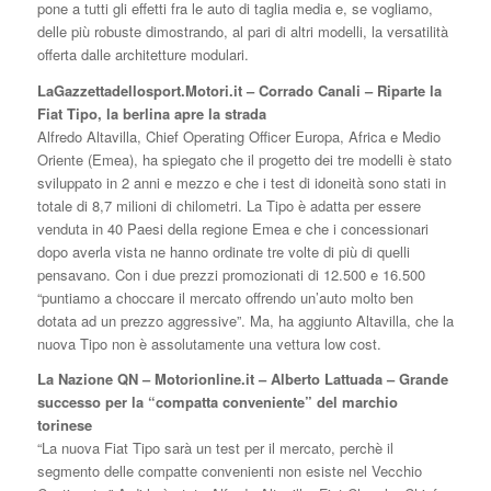
pone a tutti gli effetti fra le auto di taglia media e, se vogliamo,
delle più robuste dimostrando, al pari di altri modelli, la versatilità
offerta dalle architetture modulari.
LaGazzettadellosport.Motori.it – Corrado Canali – Riparte la
Fiat Tipo, la berlina apre la strada
Alfredo Altavilla, Chief Operating Officer Europa, Africa e Medio
Oriente (Emea), ha spiegato che il progetto dei tre modelli è stato
sviluppato in 2 anni e mezzo e che i test di idoneità sono stati in
totale di 8,7 milioni di chilometri. La Tipo è adatta per essere
venduta in 40 Paesi della regione Emea e che i concessionari
dopo averla vista ne hanno ordinate tre volte di più di quelli
pensavano. Con i due prezzi promozionati di 12.500 e 16.500
“puntiamo a choccare il mercato offrendo un’auto molto ben
dotata ad un prezzo aggressive”. Ma, ha aggiunto Altavilla, che la
nuova Tipo non è assolutamente una vettura low cost.
La Nazione QN – Motorionline.it – Alberto Lattuada – Grande
successo per la “compatta conveniente” del marchio
torinese
“La nuova Fiat Tipo sarà un test per il mercato, perchè il
segmento delle compatte convenienti non esiste nel Vecchio