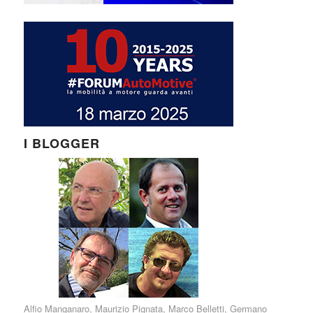
I BLOGGER
Alfio Manganaro
,
Maurizio Pignata
,
Marco Belletti
,
Germano