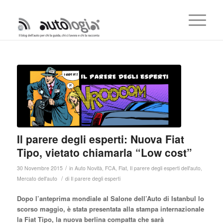
ha
Il parere degli esperti: Nuova Fiat
Tipo, vietato chiamarla “Low cost”
/
30 Novembre 2015
in
Auto Novità
,
FCA
,
Fiat
,
Il parere degli esperti dell'auto
,
/
Mercato dell'auto
di
Il parere degli esperti
Dopo l’anteprima mondiale al Salone dell’Auto di Istanbul lo
scorso maggio, è stata presentata alla stampa internazionale
la Fiat Tipo, la nuova berlina compatta che sarà