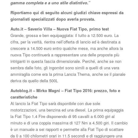
gamma completa e a uno stile distintivo.”
Riportiamo qui di seguito alcuni giudizi chiave espressi da
giornalisti specializzati dopo averla provata.
Auto.it – Saverio Villa – Nuova Fiat Tipo, primo test
Grande, grossa e ben equipaggiata: il tutto a 12.500 euro. La
cifra, per la verità, rientra nell’offerta di lancio ed è destinata a
crescere a 14.500 euro entro qualche mese, ma anche allora la
nuova Tipo continuerà a rappresentare una delle proposte più
intriganti in questa fascia dimensionale. Perché, anche se non
sembra dalle foto, gli ingombri sono simili a quelli di una vera
ammiraglia come era la prima Lancia Thema, anche se il pianale
deriva da quello della 500L
Autoblog.it – Mirko Magni – Fiat Tipo 2016: prezzo, foto e
caratteristiche
Al lancio la Fiat Tipo sarà disponibile con due sole
motorizzazioni, una benzina ed una diesel. La prima equipaggia
la Fiat Tipo 1.4 Fire disponendo di 95 cavalli a 6.000 giri al
minuto e di una coppia massima di 127 Nm a 4.500 giri. Il cambio
è un manuale a sei rapporti e permette alla Fiat Tipo di scattare
da 0 a 100 chilometri orari in 11.5 secondi e di raggiungere una