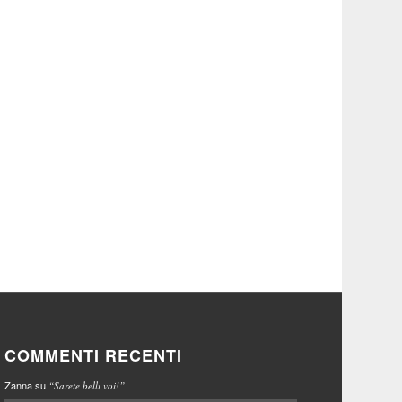
COMMENTI RECENTI
Zanna
su
“Sarete belli voi!”