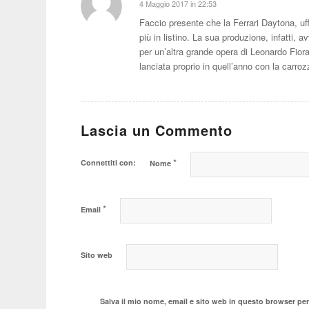
4 Maggio 2017 in 22:53
dice:
Faccio presente che la Ferrari Daytona, u
più in listino. La sua produzione, infatti,
per un’altra grande opera di Leonardo Fiora
lanciata proprio in quell’anno con la carroz
Lascia un Commento
*
Connettiti con:
Nome
*
Email
Sito web
Salva il mio nome, email e sito web in questo browser pe