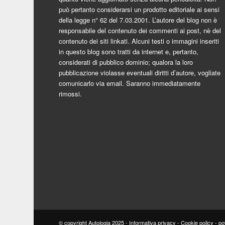
può pertanto considerarsi un prodotto editoriale ai sensi
della legge n° 62 del 7.03.2001. L’autore del blog non è
responsabile del contenuto dei commenti ai post, nè del
contenuto dei siti linkati. Alcuni testi o immagini inseriti
in questo blog sono tratti da internet e, pertanto,
considerati di pubblico dominio; qualora la loro
pubblicazione violasse eventuali diritti d’autore, vogliate
comunicarlo via email. Saranno immediatamente
rimossi.
© copyright Autologia 2025 -
Informativa privacy
-
Cookie policy
-
po