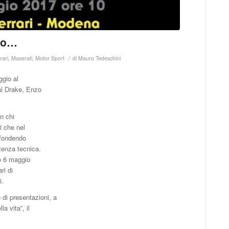
no…
/
rari
,
Maserati
,
Motor Sport
di
Mauro Tedeschini
ggio al
al Drake, Enzo
n chi
i che nel
 fondendo
tenza tecnica.
to 6 maggio
ri di
i.
 di presentazioni, a
a vita”, il