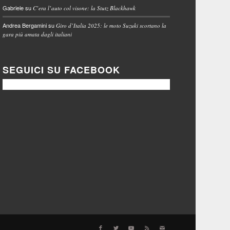
Gabriele
su
C’era l’auto col visone: la Stutz Blackhawk
Andrea Bergamini
su
Giro d’Italia 2025: le moto Suzuki scortano la
gara più amata dagli italiani
SEGUICI SU FACEBOOK