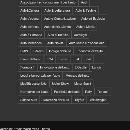
Associazioni e riconoscimenti per l'auto
Audi
Auto&Cultura
Auto & Letteratura
Auto & lifestyle
Auto d'epoca
Auto e Comunicazione
Auto ed Ecologia
Auto elettrica
Auto elettrica/ibrida
Auto e Media
Auto e Persone
Auto e Tecnica
Autologia
Auto Mercedes
Auto Novità
Auto usate e d'occasione
BMW
Citroen
Design dell'auto
Economia dell'auto
Eventi dell'auto
FCA
Ferrari
Fiat
Ford
Formula 1
Innovazione dell'auto
L'Ospite
Lancia
Leggi e burocrazia per l'auto
Mercato dell'auto
Mobilità sostenibile
Motor Show
Motor Sport
Normative per l'auto
Pubblicità dell'auto
Rally
Renault
Salone Auto
Sicurezza dell'auto
Toyota
Volkswagen
wered by Enfold WordPress Theme