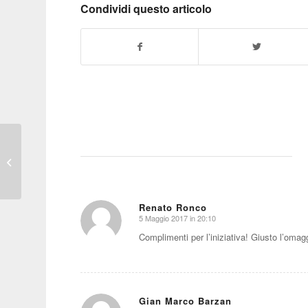
Condividi questo articolo
Sette domande a
Roberto Giolito
Renato Ronco
5 Maggio 2017 in 20:10
dice:
Complimenti per l’iniziativa! Giusto l’omagg
Gian Marco Barzan