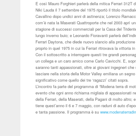
E così Mauro Forghieri parlerà della mitica Ferrari 312T 
Niki Lauda il 7 settembre del 1975 riportò il titolo mondial
Cavallino dopo undici anni di astinenza; Lorenzo Ramacci
com’è nata la Maserati Quattroporte che nel 2003 aprì u
stagione di successi commerciali per la Casa del Trident
lungo inverno buio; e Leonardo Fioravanti parlerà dell’ind
Ferrari Daytona, che diede nuovo slancio alla produzione
proprio in quel 1975 in cui la Ferrari ritrovava la vittoria in
Con il sottoscritto a interrogare questi tre grandi personag
un collega e un caro amico come Carlo Cavicchi. E, sopra
saranno tanti appassionati, oltre ai giovani ingegneri che
lasciare nella storia della Motor Valley emiliana un segno
significativo come quello dei tre ‘ragazzi’ citati sopra.
L’incontro fa parte del programma di “Modena terra di moto
evento che ogni anno richiama migliaia di appassionati nel
della Ferrari, della Maserati, della Pagani di molto altro; 
tiene quest’anno il 6 e 7 maggio, con raduni di auto d’ep
e tanta passione. Il programma è su
www.modenaterradim