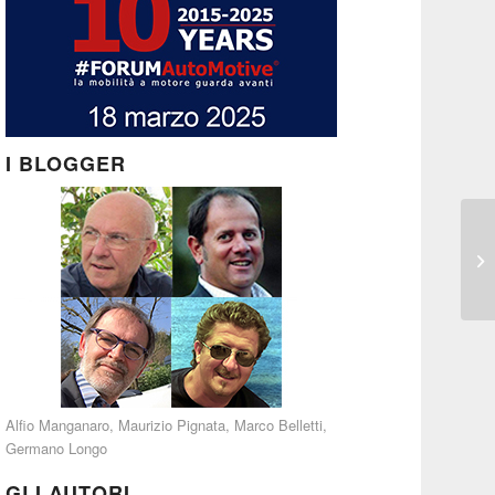
I BLOGGER
Alfio Manganaro
,
Maurizio Pignata
,
Marco Belletti
,
Germano Longo
GLI AUTORI