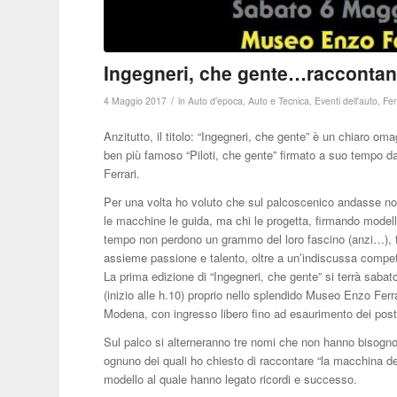
Ingegneri, che gente…racconta
/
4 Maggio 2017
in
Auto d'epoca
,
Auto e Tecnica
,
Eventi dell'auto
,
Fer
Anzitutto, il titolo: “Ingegneri, che gente” è un chiaro oma
ben più famoso “Piloti, che gente” firmato a suo tempo d
Ferrari.
Per una volta ho voluto che sul palcoscenico andasse no
le macchine le guida, ma chi le progetta, firmando modell
tempo non perdono un grammo del loro fascino (anzi…),
assieme passione e talento, oltre a un’indiscussa compe
La prima edizione di “Ingegneri, che gente” si terrà saba
(inizio alle h.10) proprio nello splendido Museo Enzo Ferra
Modena, con ingresso libero fino ad esaurimento dei post
Sul palco si alterneranno tre nomi che non hanno bisogno
ognuno dei quali ho chiesto di raccontare “la macchina dell
modello al quale hanno legato ricordi e successo.