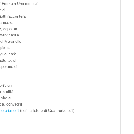
di Formula Uno con cui
e al
otti racconterà
na nuova
e, dopo un
imenticabile
 di Maranello
 pista.
gi ci sarà
ttutto, ci
 sperano di
ri”, un
la città
e che si
oca, convegni
otori.mo.it
(ndr. la foto è di Quattroruote.it)