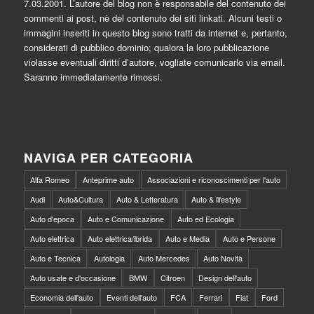
7.03.2001. L’autore del blog non è responsabile del contenuto dei
commenti ai post, nè del contenuto dei siti linkati. Alcuni testi o
immagini inseriti in questo blog sono tratti da internet e, pertanto,
considerati di pubblico dominio; qualora la loro pubblicazione
violasse eventuali diritti d’autore, vogliate comunicarlo via email.
Saranno immediatamente rimossi.
NAVIGA PER CATEGORIA
Alfa Romeo
Anteprime auto
Associazioni e riconoscimenti per l'auto
Audi
Auto&Cultura
Auto & Letteratura
Auto & lifestyle
Auto d'epoca
Auto e Comunicazione
Auto ed Ecologia
Auto elettrica
Auto elettrica/ibrida
Auto e Media
Auto e Persone
Auto e Tecnica
Autologia
Auto Mercedes
Auto Novità
Auto usate e d'occasione
BMW
Citroen
Design dell'auto
Economia dell'auto
Eventi dell'auto
FCA
Ferrari
Fiat
Ford