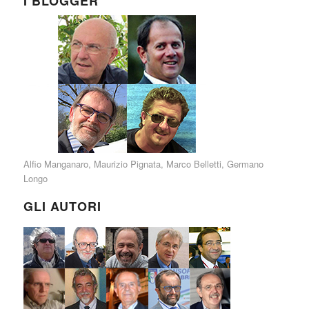
I BLOGGER
Alfio Manganaro
,
Maurizio Pignata
,
Marco Belletti
,
Germano
Longo
GLI AUTORI