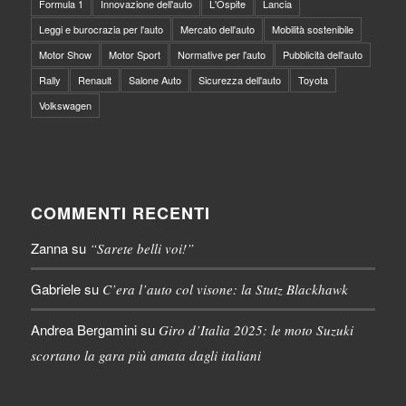
Formula 1
Innovazione dell'auto
L'Ospite
Lancia
Leggi e burocrazia per l'auto
Mercato dell'auto
Mobilità sostenibile
Motor Show
Motor Sport
Normative per l'auto
Pubblicità dell'auto
Rally
Renault
Salone Auto
Sicurezza dell'auto
Toyota
Volkswagen
COMMENTI RECENTI
Zanna
su
“Sarete belli voi!”
Gabriele
su
C’era l’auto col visone: la Stutz Blackhawk
Andrea Bergamini
su
Giro d’Italia 2025: le moto Suzuki
scortano la gara più amata dagli italiani