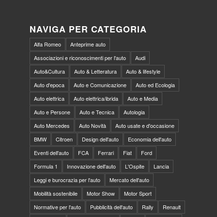
NAVIGA PER CATEGORIA
Alfa Romeo
Anteprime auto
Associazioni e riconoscimenti per l'auto
Audi
Auto&Cultura
Auto & Letteratura
Auto & lifestyle
Auto d'epoca
Auto e Comunicazione
Auto ed Ecologia
Auto elettrica
Auto elettrica/ibrida
Auto e Media
Auto e Persone
Auto e Tecnica
Autologia
Auto Mercedes
Auto Novità
Auto usate e d'occasione
BMW
Citroen
Design dell'auto
Economia dell'auto
Eventi dell'auto
FCA
Ferrari
Fiat
Ford
Formula 1
Innovazione dell'auto
L'Ospite
Lancia
Leggi e burocrazia per l'auto
Mercato dell'auto
Mobilità sostenibile
Motor Show
Motor Sport
Normative per l'auto
Pubblicità dell'auto
Rally
Renault