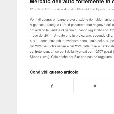
Mercato dell’auto fortemente in 
/
12 Febbraio 2015
in
Auto Mercedes
,
Chevrolet
,
Fiat
,
Hyundai
,
Lada
Venti di guerra, embargo e svalutazione del rublo hanno a
A gennaio prosegue il trend pesantemente negativo dell’an
riguardano le vendite di gennaio, hanno registrato con 11
mese del 2014. Un dato che in proiezione, secondo gli anali
40%. I consuntivi più in evidenza sono il calo del 68% p
del 28% per Volkswagen e del 26% della marca nazionale 
controtendenza i coreani della Hyundai con 12707 pezzi
Skoda (+8%). Calo anche per Fiat che non ha raggiunto 3
Condividi questo articolo