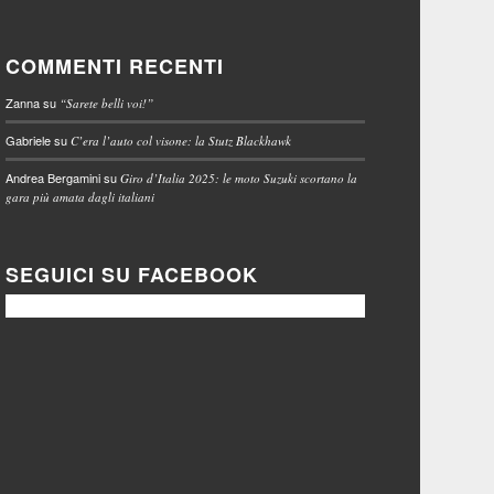
COMMENTI RECENTI
Zanna
su
“Sarete belli voi!”
Gabriele
su
C’era l’auto col visone: la Stutz Blackhawk
Andrea Bergamini
su
Giro d’Italia 2025: le moto Suzuki scortano la
gara più amata dagli italiani
SEGUICI SU FACEBOOK