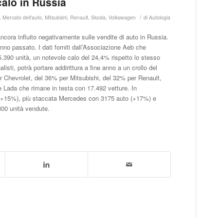
calo in Russia
/
,
Mercato dell'auto
,
Mitsubishi
,
Renault
,
Skoda
,
Volkswagen
di
Autologia
ncora influito negativamente sulle vendite di auto in Russia.
no passato. I dati forniti dall’Associazione Aeb che
5.390 unità, un notevole calo del 24,4% rispetto lo stesso
sti, potrà portare addirittura a fine anno a un crollo del
er Chevrolet, del 36% per Mitsubishi, del 32% per Renault,
Lada che rimane in testa con 17.492 vetture. In
 (+15%), più staccata Mercedes con 3175 auto (+17%) e
00 unità vendute.