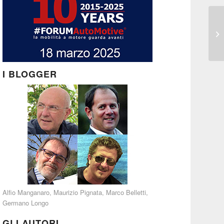
I BLOGGER
Alfio Manganaro
,
Maurizio Pignata
,
Marco Belletti
,
Germano Longo
GLI AUTORI