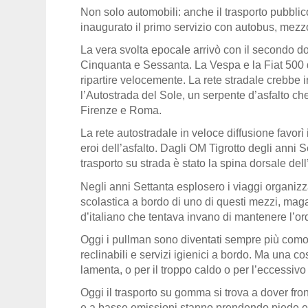
Non solo automobili: anche il trasporto pubbli
inaugurato il primo servizio con autobus, mezzo
La vera svolta epocale arrivò con il secondo 
Cinquanta e Sessanta. La Vespa e la Fiat 500 
ripartire velocemente. La rete stradale crebbe
l’Autostrada del Sole, un serpente d’asfalto c
Firenze e Roma.
La rete autostradale in veloce diffusione favorì 
eroi dell’asfalto. Dagli OM Tigrotto degli anni Se
trasporto su strada è stato la spina dorsale del
Negli anni Settanta esplosero i viaggi organizz
scolastica a bordo di uno di questi mezzi, mag
d’italiano che tentava invano di mantenere l’o
Oggi i pullman sono diventati sempre più comod
reclinabili e servizi igienici a bordo. Ma una c
lamenta, o per il troppo caldo o per l’eccessiv
Oggi il trasporto su gomma si trova a dover fro
e a basse emissioni stanno prendendo piede e 