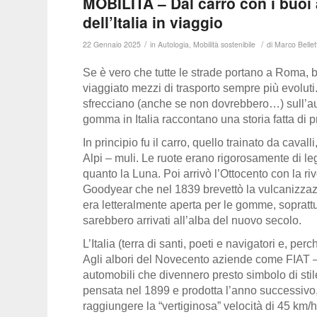
MOBILITÀ – Dal carro con i buoi a
dell’Italia in viaggio
/
/
22 Gennaio 2025
in
Autologia
,
Mobilità sostenibile
di
Marco Bellett
Se è vero che tutte le strade portano a Roma,
viaggiato mezzi di trasporto sempre più evoluti
sfrecciano (anche se non dovrebbero…) sull’auto
gomma in Italia raccontano una storia fatta di 
In principio fu il carro, quello trainato da caval
Alpi – muli. Le ruote erano rigorosamente di le
quanto la Luna. Poi arrivò l’Ottocento con la ri
Goodyear che nel 1839 brevettò la vulcanizza
era letteralmente aperta per le gomme, soprattu
sarebbero arrivati all’alba del nuovo secolo.
L’Italia (terra di santi, poeti e navigatori e, pe
Agli albori del Novecento aziende come FIAT – a
automobili che divennero presto simbolo di sti
pensata nel 1899 e prodotta l’anno successivo
raggiungere la “vertiginosa” velocità di 45 km/h