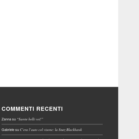
COMMENTI RECENTI
Zanna
su
“Sarete belli voi!”
Gabriele
su
C’era l’auto col visone: la Stutz Blackhawk