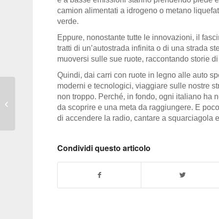
camion alimentati a idrogeno o metano liquefatt
verde.
Eppure, nonostante tutte le innovazioni, il fa
tratti di un’autostrada infinita o di una strada st
muoversi sulle sue ruote, raccontando storie di
Quindi, d
ai carri con ruote in legno alle auto 
moderni e tecnologici, viaggiare sulle nostre st
SCENARIO – Il Donald
non troppo. Perché, in fondo, ogni italiano ha
pensiero sulla
da scoprire e una meta da raggiungere. E poco 
transizione energetica
di accendere la radio, cantare a squarciagola e 
Condividi questo articolo