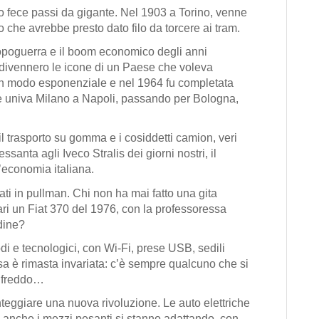
co fece passi da gigante. Nel 1903 a Torino, venne
 che avrebbe presto dato filo da torcere ai tram.
dopoguerra e il boom economico degli anni
divennero le icone di un Paese che voleva
 in modo esponenziale e nel 1964 fu completata
he univa Milano a Napoli, passando per Bologna,
il
trasporto su gomma e i cosiddetti camion, veri
ssanta agli Iveco Stralis dei giorni nostri, il
l’economia italiana.
ati in pullman. Chi non ha mai fatto una gita
ari un Fiat 370 del 1976, con la professoressa
rdine?
i e tecnologici, con Wi-Fi, prese USB, sedili
osa è rimasta invariata: c’è sempre qualcuno che si
o freddo…
nteggiare una nuova rivoluzione. Le auto elettriche
anche i mezzi pesanti si stanno adattando, con