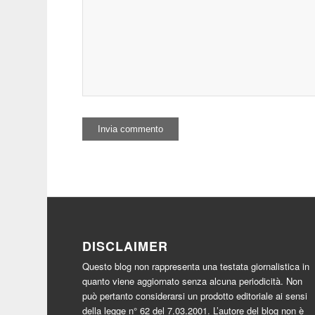
DISCLAIMER
Questo blog non rappresenta una testata giornalistica in
quanto viene aggiornato senza alcuna periodicità. Non
può pertanto considerarsi un prodotto editoriale ai sensi
della legge n° 62 del 7.03.2001. L’autore del blog non è