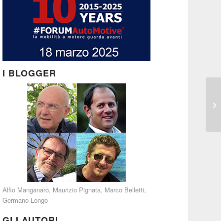
I BLOGGER
Alfio Manganaro
,
Maurizio Pignata
,
Marco Belletti
,
Germano Longo
GLI AUTORI