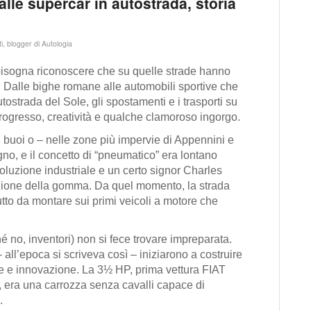
lle supercar in autostrada, storia
i, blogger di Autologia
 bisogna riconoscere che su quelle strade hanno
. Dalle bighe romane alle automobili sportive che
strada del Sole, gli spostamenti e i trasporti su
progresso, creatività e qualche clamoroso ingorgo.
li, buoi o – nelle zone più impervie di Appennini e
gno, e il concetto di “pneumatico” era lontano
voluzione industriale e un certo signor Charles
zione della gomma. Da quel momento, la strada
tto da montare sui primi veicoli a motore che
rché no, inventori) non si fece trovare impreparata.
ll’epoca si scriveva così – iniziarono a costruire
le e innovazione. La 3½ HP, prima vettura FIAT
, era una carrozza senza cavalli capace di
.