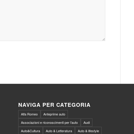
NAVIGA PER CATEGORIA
Alfa Romeo
Anteprime auto
Associazioni e riconoscimenti per l'auto
Audi
Auto&Cultura
Auto & Letteratura
Auto & lifestyle