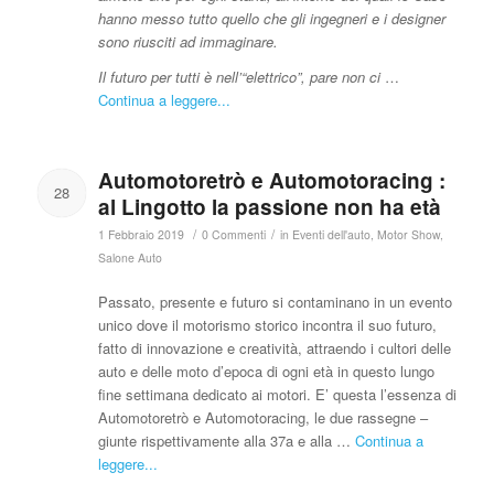
hanno messo tutto quello che gli ingegneri e i designer
sono riusciti ad immaginare.
Il futuro per tutti è nell’“elettrico”, pare non ci
…
Continua a leggere...
Automotoretrò e Automotoracing :
28
al Lingotto la passione non ha età
/
/
1 Febbraio 2019
0 Commenti
in
Eventi dell'auto
,
Motor Show
,
Salone Auto
Passato, presente e futuro si contaminano in un evento
unico dove il motorismo storico incontra il suo futuro,
fatto di innovazione e creatività, attraendo i cultori delle
auto e delle moto d’epoca di ogni età in questo lungo
fine settimana dedicato ai motori. E’ questa l’essenza di
Automotoretrò e Automotoracing, le due rassegne –
giunte rispettivamente alla 37a e alla …
Continua a
leggere...