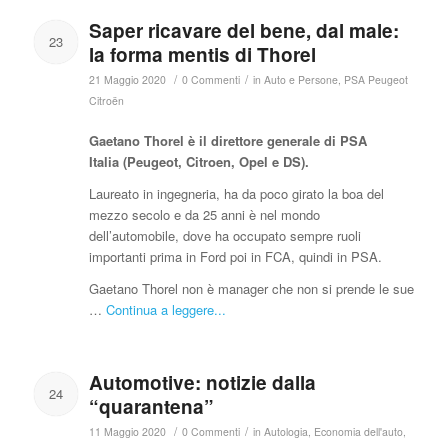
Saper ricavare del bene, dal male:
23
la forma mentis di Thorel
/
/
21 Maggio 2020
0 Commenti
in
Auto e Persone
,
PSA Peugeot
Citroën
Gaetano Thorel è il direttore generale di PSA
Italia (Peugeot, Citroen, Opel e DS).
Laureato in ingegneria, ha da poco girato la boa del
mezzo secolo e da 25 anni è nel mondo
dell’automobile, dove ha occupato sempre ruoli
importanti prima in Ford poi in FCA, quindi in PSA.
Gaetano Thorel non è manager che non si prende le sue
…
Continua a leggere...
Automotive: notizie dalla
24
“quarantena”
/
/
11 Maggio 2020
0 Commenti
in
Autologia
,
Economia dell'auto
,