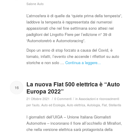
Salone Auto
L’atmosfera è di quelle da “quiete prima della tempesta”,
laddove la tempesta è rappresentata dai numerosi
appassionati che nel fine settimana sono attesi nei
padiglioni del Lingotto Fiere per l’edizione n° 39 di
“Automotoretrò e Automotoracing”.
Dopo un anno di stop forzato a causa del Covid, è
tornato, infatti, l’evento che accende i riflettori su auto
storiche e non solo …
Continua a leggere...
La nuova Fiat 500 elettrica è “Auto
16
Europa 2022”
/
/
21 Ottobre 2021
0 Commenti
in
Associazioni e riconoscimenti
per l'auto
,
Auto ed Ecologia
,
Auto elettrica
,
Autologia
,
Fiat
,
Stellantis
I giornalisti dell’UIGA – Unione Italiana Giornalisti
Automotive – incoronano il fiore all’occhiello di Mirafiori,
che nella versione elettrica sarà protagonista della