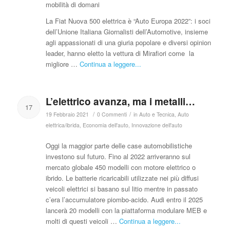
mobilità di domani
La Fiat Nuova 500 elettrica è “Auto Europa 2022”: i soci
dell’Unione Italiana Giornalisti dell’Automotive, insieme
agli appassionati di una giuria popolare e diversi opinion
leader, hanno eletto la vettura di Mirafiori come la
migliore …
Continua a leggere...
L’elettrico avanza, ma i metalli…
17
/
/
19 Febbraio 2021
0 Commenti
in
Auto e Tecnica
,
Auto
elettrica/ibrida
,
Economia dell'auto
,
Innovazione dell'auto
Oggi la maggior parte delle case automobilistiche
investono sul futuro. Fino al 2022 arriveranno sul
mercato globale 450 modelli con motore elettrico o
ibrido. Le batterie ricaricabili utilizzate nei più diffusi
veicoli elettrici si basano sul litio mentre in passato
c’era l’accumulatore piombo-acido. Audi entro il 2025
lancerà 20 modelli con la piattaforma modulare MEB e
molti di questi veicoli …
Continua a leggere...