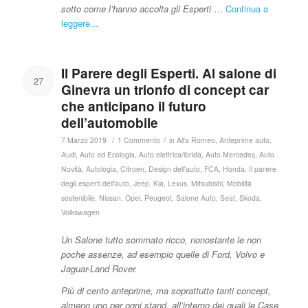
sotto come l’hanno accolta gli Esperti
…
Continua a
leggere...
Il Parere degli Esperti. Al salone di
27
Ginevra un trionfo di concept car
che anticipano il futuro
dell’automobile
/
/
7 Marzo 2019
1 Commento
in
Alfa Romeo
,
Anteprime auto
,
Audi
,
Auto ed Ecologia
,
Auto elettrica/ibrida
,
Auto Mercedes
,
Auto
Novità
,
Autologia
,
Citroen
,
Design dell'auto
,
FCA
,
Honda
,
Il parere
degli esperti dell'auto
,
Jeep
,
Kia
,
Lexus
,
Mitsubishi
,
Mobilità
sostenibile
,
Nissan
,
Opel
,
Peugeot
,
Salone Auto
,
Seat
,
Skoda
,
Volkswagen
Un Salone tutto sommato ricco, nonostante le non
poche assenze, ad esempio quelle di
Ford, Volvo e
Jaguar-Land Rover.
Più di cento anteprime, ma soprattutto tanti concept,
almeno uno per ogni stand, all’interno dei quali le Case