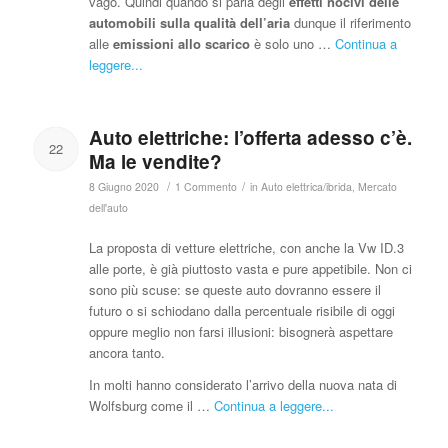
vago. Quindi quando si parla degli
effetti nocivi delle
automobili sulla qualità dell’aria
dunque il riferimento
alle
emissioni allo scarico
è solo uno …
Continua a
leggere...
Auto elettriche: l’offerta adesso c’è.
22
Ma le vendite?
/
/
8 Giugno 2020
1 Commento
in
Auto elettrica/ibrida
,
Mercato
dell'auto
La proposta di vetture elettriche, con anche la Vw ID.3
alle porte, è già piuttosto vasta e pure appetibile. Non ci
sono più scuse: se queste auto dovranno essere il
futuro o si schiodano dalla percentuale risibile di oggi
oppure meglio non farsi illusioni: bisognerà aspettare
ancora tanto.
In molti hanno considerato l’arrivo della nuova nata di
Wolfsburg come il …
Continua a leggere...