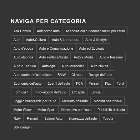
NAVIGA PER CATEGORIA
Alfa Romeo
Anteprime auto
Associazioni e riconoscimenti per l'auto
Audi
Auto&Cultura
Auto & Letteratura
Auto & lifestyle
Auto d'epoca
Auto e Comunicazione
Auto ed Ecologia
Auto elettrica
Auto elettrica/ibrida
Auto e Media
Auto e Persone
Auto e Tecnica
Autologia
Auto Mercedes
Auto Novità
Auto usate e d'occasione
BMW
Citroen
Design dell'auto
Economia dell'auto
Eventi dell'auto
FCA
Ferrari
Fiat
Ford
Formula 1
Innovazione dell'auto
L'Ospite
Lancia
Leggi e burocrazia per l'auto
Mercato dell'auto
Mobilità sostenibile
Motor Show
Motor Sport
Normative per l'auto
Pubblicità dell'auto
Rally
Renault
Salone Auto
Sicurezza dell'auto
Toyota
Volkswagen