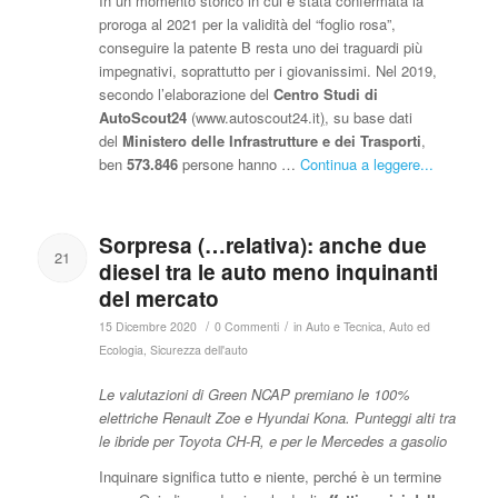
In un momento storico in cui è stata confermata la
proroga al 2021 per la validità del “foglio rosa”,
conseguire la patente B resta uno dei traguardi più
impegnativi, soprattutto per i giovanissimi. Nel 2019,
secondo l’elaborazione del
Centro Studi di
AutoScout24
(www.autoscout24.it
)
, su base dati
del
Ministero delle Infrastrutture e dei Trasporti
,
ben
573.846
persone hanno …
Continua a leggere...
Sorpresa (…relativa): anche due
21
diesel tra le auto meno inquinanti
del mercato
/
/
15 Dicembre 2020
0 Commenti
in
Auto e Tecnica
,
Auto ed
Ecologia
,
Sicurezza dell'auto
Le valutazioni di Green NCAP premiano le 100%
elettriche Renault Zoe e Hyundai Kona. Punteggi alti tra
le ibride per Toyota CH-R, e per le Mercedes a gasolio
Inquinare significa tutto e niente, perché è un termine