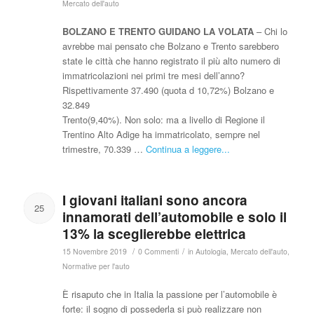
Mercato dell'auto
BOLZANO E TRENTO GUIDANO LA VOLATA
– Chi lo
avrebbe mai pensato che Bolzano e Trento sarebbero
state le città che hanno registrato il più alto numero di
immatricolazioni nei primi tre mesi dell’anno?
Rispettivamente 37.490 (quota d 10,72%) Bolzano e
32.849
Trento(9,40%). Non solo: ma a livello di Regione il
Trentino Alto Adige ha immatricolato, sempre nel
trimestre, 70.339 …
Continua a leggere...
I giovani italiani sono ancora
25
innamorati dell’automobile e solo il
13% la sceglierebbe elettrica
/
/
15 Novembre 2019
0 Commenti
in
Autologia
,
Mercato dell'auto
,
Normative per l'auto
È risaputo che in Italia la passione per l’automobile è
forte: il sogno di possederla si può realizzare non