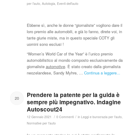
per l'auto
,
Autologia
,
Eventi dell'auto
Ebbene sì, anche le donne “giornaliste” vogliono dare il
loro premio alle automobili, e già lo fanno, direte voi, in
tante giurie miste, ma in questo speciale COTY gli
uomini sono esclusi !
“Women’s World Car of the Year” è l’unico premio
automobilistico al mondo composto esclusivamente da
giornaliste
automotive
. È stato creato dalla giornalista
neozelandese, Sandy Myhre, …
Continua a leggere...
Prendere la patente per la guida è
20
sempre più impegnativo. Indagine
Autoscout24
/
/
12 Gennaio 2021
0 Commenti
in
Leggi e burocrazia per l'auto
,
Normative per l'auto