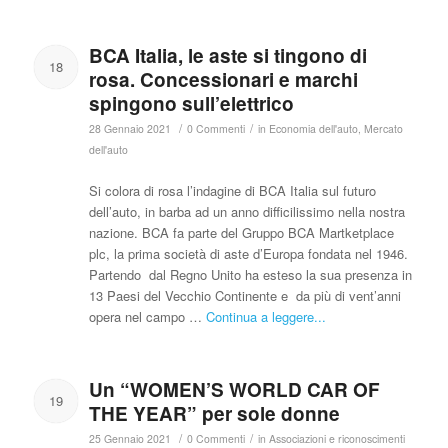
BCA Italia, le aste si tingono di
18
rosa. Concessionari e marchi
spingono sull’elettrico
/
/
28 Gennaio 2021
0 Commenti
in
Economia dell'auto
,
Mercato
dell'auto
Si colora di rosa l’indagine di BCA Italia sul futuro
dell’auto, in barba ad un anno difficilissimo nella nostra
nazione. BCA fa parte del Gruppo BCA Martketplace
plc, la prima società di aste d’Europa fondata nel 1946.
Partendo dal Regno Unito ha esteso la sua presenza in
13 Paesi del Vecchio Continente e da più di vent’anni
opera nel campo …
Continua a leggere...
Un “WOMEN’S WORLD CAR OF
19
THE YEAR” per sole donne
/
/
25 Gennaio 2021
0 Commenti
in
Associazioni e riconoscimenti