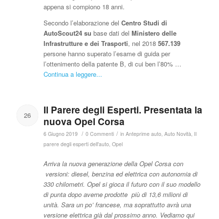
appena si compiono 18 anni.
Secondo l’elaborazione del
Centro Studi di
AutoScout24 su
base dati del
Ministero delle
Infrastrutture e dei Trasporti
, nel 2018
567.139
persone hanno superato l’esame di guida per
l’ottenimento della patente B, di cui ben l’80% …
Continua a leggere...
Il Parere degli Esperti. Presentata la
26
nuova Opel Corsa
/
/
6 Giugno 2019
0 Commenti
in
Anteprime auto
,
Auto Novità
,
Il
parere degli esperti dell'auto
,
Opel
Arriva la nuova generazione della Opel Corsa con
versioni: diesel, benzina ed elettrica con autonomia di
330 chilometri. Opel si gioca il futuro con il suo modello
di punta dopo averne prodotte più di 13,6 milioni di
unità. Sara un po’ francese, ma soprattutto avrà una
versione elettrica già dal prossimo anno. Vediamo qui