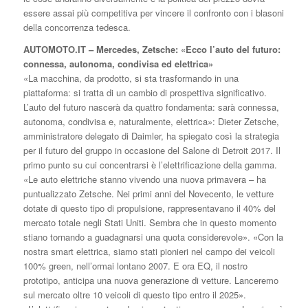
essere assai più competitiva per vincere il confronto con i blasoni
della concorrenza tedesca.
AUTOMOTO.IT – Mercedes, Zetsche: «Ecco l’auto del futuro:
connessa, autonoma, condivisa ed elettrica»
«La macchina, da prodotto, si sta trasformando in una
piattaforma: si tratta di un cambio di prospettiva significativo.
L’auto del futuro nascerà da quattro fondamenta: sarà connessa,
autonoma, condivisa e, naturalmente, elettrica»: Dieter Zetsche,
amministratore delegato di Daimler, ha spiegato così la strategia
per il futuro del gruppo in occasione del Salone di Detroit 2017. Il
primo punto su cui concentrarsi è l’elettrificazione della gamma.
«Le auto elettriche stanno vivendo una nuova primavera – ha
puntualizzato Zetsche. Nei primi anni del Novecento, le vetture
dotate di questo tipo di propulsione, rappresentavano il 40% del
mercato totale negli Stati Uniti. Sembra che in questo momento
stiano tornando a guadagnarsi una quota considerevole». «Con la
nostra smart elettrica, siamo stati pionieri nel campo dei veicoli
100% green, nell’ormai lontano 2007. E ora EQ, il nostro
prototipo, anticipa una nuova generazione di vetture. Lanceremo
sul mercato oltre 10 veicoli di questo tipo entro il 2025».