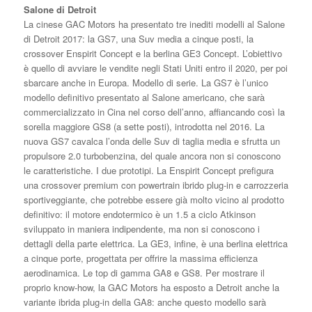
Salone di Detroit
La cinese GAC Motors ha presentato tre inediti modelli al Salone
di Detroit 2017: la GS7, una Suv media a cinque posti, la
crossover Enspirit Concept e la berlina GE3 Concept. L’obiettivo
è quello di avviare le vendite negli Stati Uniti entro il 2020, per poi
sbarcare anche in Europa. Modello di serie. La GS7 è l’unico
modello definitivo presentato al Salone americano, che sarà
commercializzato in Cina nel corso dell’anno, affiancando così la
sorella maggiore GS8 (a sette posti), introdotta nel 2016. La
nuova GS7 cavalca l’onda delle Suv di taglia media e sfrutta un
propulsore 2.0 turbobenzina, del quale ancora non si conoscono
le caratteristiche. I due prototipi. La Enspirit Concept prefigura
una crossover premium con powertrain ibrido plug-in e carrozzeria
sportiveggiante, che potrebbe essere già molto vicino al prodotto
definitivo: il motore endotermico è un 1.5 a ciclo Atkinson
sviluppato in maniera indipendente, ma non si conoscono i
dettagli della parte elettrica. La GE3, infine, è una berlina elettrica
a cinque porte, progettata per offrire la massima efficienza
aerodinamica. Le top di gamma GA8 e GS8. Per mostrare il
proprio know-how, la GAC Motors ha esposto a Detroit anche la
variante ibrida plug-in della GA8: anche questo modello sarà