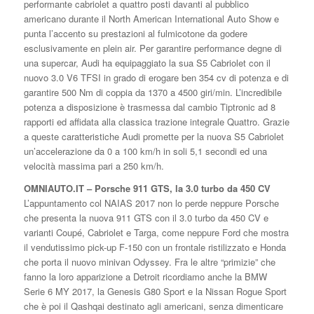
performante cabriolet a quattro posti davanti al pubblico
americano durante il North American International Auto Show e
punta l’accento su prestazioni al fulmicotone da godere
esclusivamente en plein air. Per garantire performance degne di
una supercar, Audi ha equipaggiato la sua S5 Cabriolet con il
nuovo 3.0 V6 TFSI in grado di erogare ben 354 cv di potenza e di
garantire 500 Nm di coppia da 1370 a 4500 giri/min. L’incredibile
potenza a disposizione è trasmessa dal cambio Tiptronic ad 8
rapporti ed affidata alla classica trazione integrale Quattro. Grazie
a queste caratteristiche Audi promette per la nuova S5 Cabriolet
un’accelerazione da 0 a 100 km/h in soli 5,1 secondi ed una
velocità massima pari a 250 km/h.
OMNIAUTO.IT – Porsche 911 GTS, la 3.0 turbo da 450 CV
L’appuntamento col NAIAS 2017 non lo perde neppure Porsche
che presenta la nuova 911 GTS con il 3.0 turbo da 450 CV e
varianti Coupé, Cabriolet e Targa, come neppure Ford che mostra
il vendutissimo pick-up F-150 con un frontale ristilizzato e Honda
che porta il nuovo minivan Odyssey. Fra le altre “primizie” che
fanno la loro apparizione a Detroit ricordiamo anche la BMW
Serie 6 MY 2017, la Genesis G80 Sport e la Nissan Rogue Sport
che è poi il Qashqai destinato agli americani, senza dimenticare