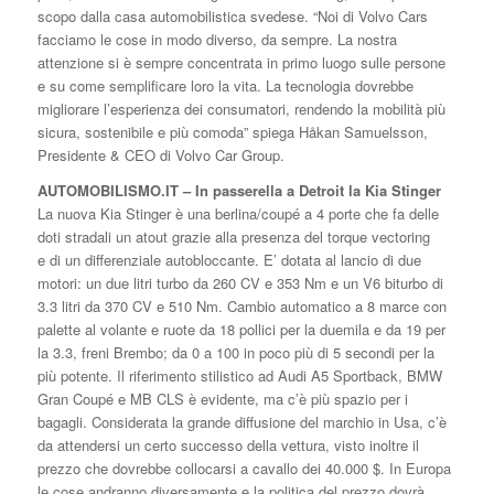
scopo dalla casa automobilistica svedese. “Noi di Volvo Cars
facciamo le cose in modo diverso, da sempre. La nostra
attenzione si è sempre concentrata in primo luogo sulle persone
e su come semplificare loro la vita. La tecnologia dovrebbe
migliorare l’esperienza dei consumatori, rendendo la mobilità più
sicura, sostenibile e più comoda” spiega Håkan Samuelsson,
Presidente & CEO di Volvo Car Group.
AUTOMOBILISMO.IT – In passerella a Detroit la Kia Stinger
La nuova Kia Stinger è una berlina/coupé a 4 porte che fa delle
doti stradali un atout grazie alla presenza del torque vectoring
e di un differenziale autobloccante. E’ dotata al lancio di due
motori: un due litri turbo da 260 CV e 353 Nm e un V6 biturbo di
3.3 litri da 370 CV e 510 Nm. Cambio automatico a 8 marce con
palette al volante e ruote da 18 pollici per la duemila e da 19 per
la 3.3, freni Brembo; da 0 a 100 in poco più di 5 secondi per la
più potente. Il riferimento stilistico ad Audi A5 Sportback, BMW
Gran Coupé e MB CLS è evidente, ma c’è più spazio per i
bagagli. Considerata la grande diffusione del marchio in Usa, c’è
da attendersi un certo successo della vettura, visto inoltre il
prezzo che dovrebbe collocarsi a cavallo dei 40.000 $. In Europa
le cose andranno diversamente e la politica del prezzo dovrà