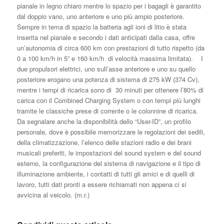
pianale in legno chiaro mentre lo spazio per i bagagli è garantito
dal doppio vano, uno anteriore e uno più ampio posteriore.
Sempre in tema di spazio la batteria agli ioni di litio è stata
inserita nel pianale e secondo i dati anticipati dalla casa, offre
un’autonomia di circa 600 km con prestazioni di tutto rispetto (da
0 a 100 km/h in 5” e 160 km/h di velocità massima limitata). I
due propulsori elettrici, uno sull’asse anteriore e uno su quello
posteriore erogano una potenza di sistema di 275 kW (374 Cv),
mentre i tempi di ricarica sono di 30 minuti per ottenere l’80% di
carica con il Combined Charging System o con tempi più lunghi
tramite le classiche prese di corrente o le colonnine di ricarica.
Da segnalare anche la disponibilità dello “User-ID”, un profilo
personale, dove è possibile memorizzare le regolazioni dei sedili,
della climatizzazione, l’elenco delle stazioni radio e dei brani
musicali preferiti, le impostazioni del sound system e del sound
esterno, la configurazione del sistema di navigazione e il tipo di
illuminazione ambiente, i contatti di tutti gli amici e di quelli di
lavoro, tutti dati pronti a essere richiamati non appena ci si
avvicina al veicolo. (m.r.)