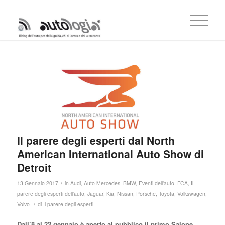
Il parere degli esperti dal North
American International Auto Show di
Detroit
/
13 Gennaio 2017
in
Audi
,
Auto Mercedes
,
BMW
,
Eventi dell'auto
,
FCA
,
Il
parere degli esperti dell'auto
,
Jaguar
,
Kia
,
Nissan
,
Porsche
,
Toyota
,
Volkswagen
,
/
Volvo
di
Il parere degli esperti
Dall’8 al 22 gennaio è aperto al pubblico il primo Salone