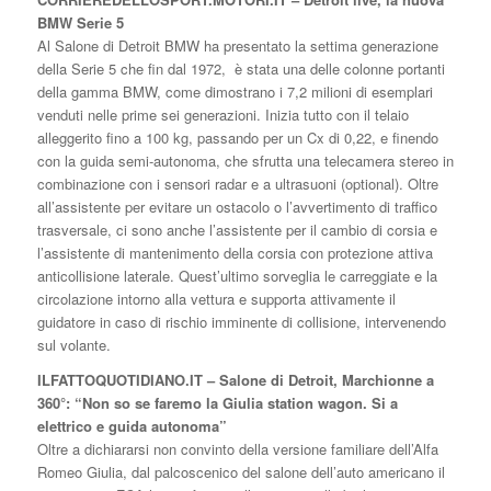
BMW Serie 5
Al Salone di Detroit BMW ha presentato la settima generazione
della Serie 5 che fin dal 1972, è stata una delle colonne portanti
della gamma BMW, come dimostrano i 7,2 milioni di esemplari
venduti nelle prime sei generazioni. Inizia tutto con il telaio
alleggerito fino a 100 kg, passando per un Cx di 0,22, e finendo
con la guida semi-autonoma, che sfrutta una telecamera stereo in
combinazione con i sensori radar e a ultrasuoni (optional). Oltre
all’assistente per evitare un ostacolo o l’avvertimento di traffico
trasversale, ci sono anche l’assistente per il cambio di corsia e
l’assistente di mantenimento della corsia con protezione attiva
anticollisione laterale. Quest’ultimo sorveglia le carreggiate e la
circolazione intorno alla vettura e supporta attivamente il
guidatore in caso di rischio imminente di collisione, intervenendo
sul volante.
ILFATTOQUOTIDIANO.IT – Salone di Detroit, Marchionne a
360°: “Non so se faremo la Giulia station wagon. Si a
elettrico e guida autonoma”
Oltre a dichiararsi non convinto della versione familiare dell’Alfa
Romeo Giulia, dal palcoscenico del salone dell’auto americano il