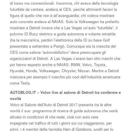
di lusso ma convenzionali. Insomma, chi aveva della tecnologia
futuribile da vantare, andava al CES, perché altrimenti facevi la
figura di quello che non è all’avanguardia; chi voleva mostrare
auto concrete andava al NAIAS. Solo la Volkswagen ha preferito
mostrare a Detroit invece che a Las Vegas un’auto “futuribile”, il
pulmino ID Buzz elettrico a guida autonoma e volante retrattile
(ha la meccanica, pardon l’elettronica della ID su base Golf
presentata a settembre a Parigi). Comunque sia la crescita del
CES come salone “automobilistico” deve preoccupare gli
organizzatori di Detroit. A Las Vegas c’erano ben otto marchi che
poi hanno esposto anche a NAIAS: BMW, Volvo, Toyota,
Hyundai, Honda, Volkswagen, Chrysler, Nissan. Mentre a Detroit
mancava per esempio il marchio più cool dell’industria americana
come Tesla.
AUTOBLOG.IT – Volvo live al salone di Detroit tra conferme e
novità
Volvo al Salone dell’Auto di Detroit 2017 presenta tra le altre
novità il suo programma di ricerca di guida autonoma che verrà
attuato in condizioni di vita reale, cioè con auto vere
impegnate nel traffico di tutti i giorni sui cui viaggeranno, per
primi, i 4 membri della famiglia Hain di Goteborg, scelti per lo