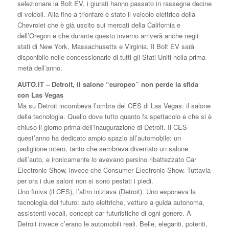
selezionare la Bolt EV, i giurati hanno passato in rassegna decine
di veicoli. Alla fine a trionfare è stato il veicolo elettrico della
Chevrolet che è già uscito sui mercati della California e
dell’Oregon e che durante questo inverno arriverà anche negli
stati di New York, Massachusetts e Virginia. Il Bolt EV sarà
disponibile nelle concessionarie di tutti gli Stati Uniti nella prima
metà dell’anno.
AUTO.IT – Detroit, il salone “europeo” non perde la sfida
con Las Vegas
Ma su Detroit incombeva l’ombra del CES di Las Vegas: il salone
della tecnologia. Quello dove tutto quanto fa spettacolo e che si è
chiuso il giorno prima dell’inaugurazione di Detroit. Il CES
quest’anno ha dedicato ampio spazio all’automobile: un
padiglione intero, tanto che sembrava diventato un salone
dell’auto, e ironicamente lo avevano persino ribattezzato Car
Electronic Show, invece che Consumer Electronic Show. Tuttavia
per ora i due saloni non si sono pestati i piedi.
Uno finiva (il CES), l’altro iniziava (Detroit). Uno esponeva la
tecnologia del futuro: auto elettriche, vetture a guida autonoma,
assistenti vocali, concept car futuristiche di ogni genere. A
Detroit invece c’erano le automobili reali. Belle, eleganti, potenti,