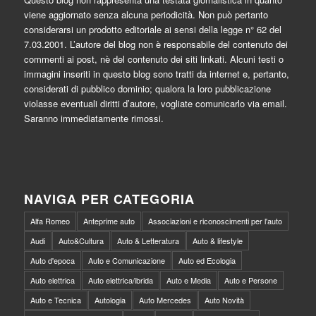
viene aggiornato senza alcuna periodicità. Non può pertanto
considerarsi un prodotto editoriale ai sensi della legge n° 62 del
7.03.2001. L’autore del blog non è responsabile del contenuto dei
commenti ai post, nè del contenuto dei siti linkati. Alcuni testi o
immagini inseriti in questo blog sono tratti da internet e, pertanto,
considerati di pubblico dominio; qualora la loro pubblicazione
violasse eventuali diritti d’autore, vogliate comunicarlo via email.
Saranno immediatamente rimossi.
NAVIGA PER CATEGORIA
Alfa Romeo
Anteprime auto
Associazioni e riconoscimenti per l'auto
Audi
Auto&Cultura
Auto & Letteratura
Auto & lifestyle
Auto d'epoca
Auto e Comunicazione
Auto ed Ecologia
Auto elettrica
Auto elettrica/ibrida
Auto e Media
Auto e Persone
Auto e Tecnica
Autologia
Auto Mercedes
Auto Novità