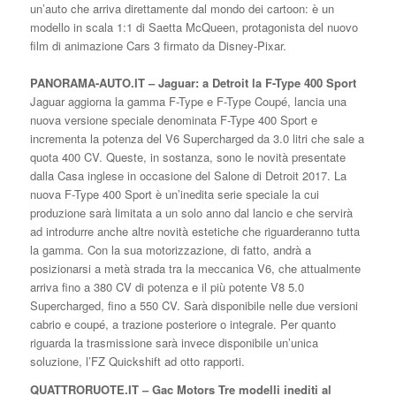
un’auto che arriva direttamente dal mondo dei cartoon: è un
modello in scala 1:1 di Saetta McQueen, protagonista del nuovo
film di animazione Cars 3 firmato da Disney-Pixar.
PANORAMA-AUTO.IT – Jaguar: a Detroit la F-Type 400 Sport
Jaguar aggiorna la gamma F-Type e F-Type Coupé, lancia una
nuova versione speciale denominata F-Type 400 Sport e
incrementa la potenza del V6 Supercharged da 3.0 litri che sale a
quota 400 CV. Queste, in sostanza, sono le novità presentate
dalla Casa inglese in occasione del Salone di Detroit 2017. La
nuova F-Type 400 Sport è un’inedita serie speciale la cui
produzione sarà limitata a un solo anno dal lancio e che servirà
ad introdurre anche altre novità estetiche che riguarderanno tutta
la gamma. Con la sua motorizzazione, di fatto, andrà a
posizionarsi a metà strada tra la meccanica V6, che attualmente
arriva fino a 380 CV di potenza e il più potente V8 5.0
Supercharged, fino a 550 CV. Sarà disponibile nelle due versioni
cabrio e coupé, a trazione posteriore o integrale. Per quanto
riguarda la trasmissione sarà invece disponibile un’unica
soluzione, l’FZ Quickshift ad otto rapporti.
QUATTRORUOTE.IT – Gac Motors Tre modelli inediti al