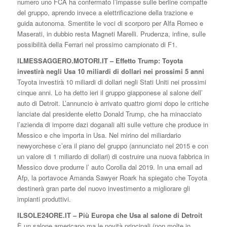
numero uno FCA ha confermato l’impasse sulle berline compatte
del gruppo, aprendo invece a elettrificazione della trazione e
guida autonoma. Smentite le voci di scorporo per Alfa Romeo e
Maserati, in dubbio resta Magneti Marelli. Prudenza, infine, sulle
possibilità della Ferrari nel prossimo campionato di F1.
ILMESSAGGERO.MOTORI.IT – Effetto Trump: Toyota
investirà negli Usa 10 miliardi di dollari nei prossimi 5 anni
Toyota investirà 10 miliardi di dollari negli Stati Uniti nei prossimi
cinque anni. Lo ha detto ieri il gruppo giapponese al salone dell’
auto di Detroit. L’annuncio è arrivato quattro giorni dopo le critiche
lanciate dal presidente eletto Donald Trump, che ha minacciato
l’azienda di imporre dazi doganali alti sulle vetture che produce in
Messico e che importa in Usa. Nel mirino del miliardario
newyorchese c’era il piano del gruppo (annunciato nel 2015 e con
un valore di 1 miliardo di dollari) di costruire una nuova fabbrica in
Messico dove produrre l’ auto Corolla dal 2019. In una email ad
Afp, la portavoce Amanda Sawyer Roark ha spiegato che Toyota
destinerà gran parte del nuovo investimento a migliorare gli
impianti produttivi.
ILSOLE24ORE.IT – Più Europa che Usa al salone di Detroit
È un salone americano ma le novità principali (non molte in