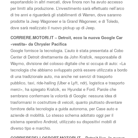
esportandolo in altri mercati, dove finora non ha avuto accesso
per limiti alla produzione. L’investimento sarà effettuato nell’arco
di tre anni e riguarderà gli stabilimenti di Warren, dove saranno
prodotte la Jeep Wagoneer e la Grand Wagoneer, e di Toledo,
dove sarà realizzato il nuovo pickup up di Jeep.
CORRIERE.MOTORI.IT – Detroit, ecco la nuova Google Car
«vestita» da Chrysler Pacifica
Google fornisce la tecnologia. L’auto è stata presentata al Cobo
Center di Detroit direttamente da John Krafcik, responsabile di
Waymo, divisione del colosso digitale che si occupa di auto: «La
tecnologia che abbiamo sviluppato potrà essere utilizzata a bordo
di una tradizionale auto, ma anche nei servizi di trasporto
pubblico, taxi, ride-hailing (Uber e Lyft, ndr), logistica e trasporto
merci», ha spiegato Krafcik, ex Hyundai e Ford. Parole che
sembrano confermare la volontà di Google: nessuna idea di
trasformarsi in costruttore di veicoli, quanto piuttosto diventare
fornitore della tecnologia a guida autonoma, per Case auto e
aziende di mobilità. Lo stesso schema adottato oggi per il
sistema operativo Android, utilizzato su dispositivi mobili di
diverso tipo e marchio.
CORRIEREDELLOSPORT.MOTORI.IT – Detroit live, la nuova