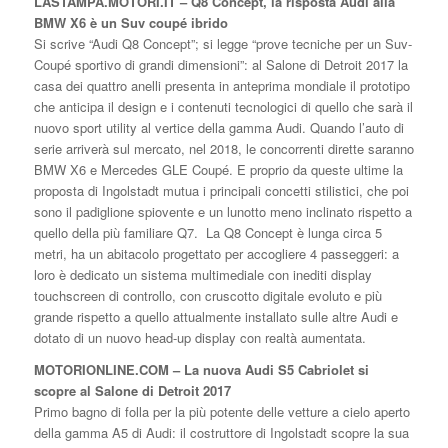
LASTAMPA.MOTORI.IT – Q8 Concept, la risposta Audi alla
BMW X6 è un Suv coupé ibrido
Si scrive “Audi Q8 Concept”; si legge “prove tecniche per un Suv-
Coupé sportivo di grandi dimensioni”: al Salone di Detroit 2017 la
casa dei quattro anelli presenta in anteprima mondiale il prototipo
che anticipa il design e i contenuti tecnologici di quello che sarà il
nuovo sport utility al vertice della gamma Audi. Quando l’auto di
serie arriverà sul mercato, nel 2018, le concorrenti dirette saranno
BMW X6 e Mercedes GLE Coupé. E proprio da queste ultime la
proposta di Ingolstadt mutua i principali concetti stilistici, che poi
sono il padiglione spiovente e un lunotto meno inclinato rispetto a
quello della più familiare Q7. La Q8 Concept è lunga circa 5
metri, ha un abitacolo progettato per accogliere 4 passeggeri: a
loro è dedicato un sistema multimediale con inediti display
touchscreen di controllo, con cruscotto digitale evoluto e più
grande rispetto a quello attualmente installato sulle altre Audi e
dotato di un nuovo head-up display con realtà aumentata.
MOTORIONLINE.COM – La nuova Audi S5 Cabriolet si
scopre al Salone di Detroit 2017
Primo bagno di folla per la più potente delle vetture a cielo aperto
della gamma A5 di Audi: il costruttore di Ingolstadt scopre la sua