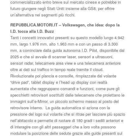
commercializzato entro breve sul mercato cinese e potrebbe in
futuro giungere negli Stati Uniti insieme alla GS8, per offrire
un’alternativa nei segmenti più ricchi.
REPUBBLICA.MOTORI.IT – Volkswagen, che idea: dopo la
I.D. tocca alla I.D. Buzz
Tanti i concetti innovativi presenti su questo modello lungo 4.942
mm, largo 1.976 mm, alto 1.963 mm e con un passo di 3.300
mm, a cominciare dalla guida autonoma I.D. Pilot, disponibile dal
2025 e che si avvale di scanner laser, sensori a ultrasuoni,
sensori radar, telecamere area view e una telecamera anteriore
oltre ai dati sul traffico in tempo reale tramite il cloud.
Rivoluzionate poi plancia e consolle, rimpiazzate dal volante
“drive pad”, tablet display e l’head up display con realtà
aumentata che raggruppano comandi e funzioni, come pure gli
specchietti retrovisori sostituiti dalle telecamere che proiettano le
immagini sull’e-Mirror, un piccolo schermo messo al posto del
retrovisore interno. La guida automatica si aziona con la
pressione del logo sul volante che si ritrae per lasciare più spazio
nell’abitacolo e permette di ruotare di 180 gradi i sedili anteriori e
di interagire con gli altri passeggeri che a loro volta possono
modulare la posizione delle sedute grazie alle guide presenti sul