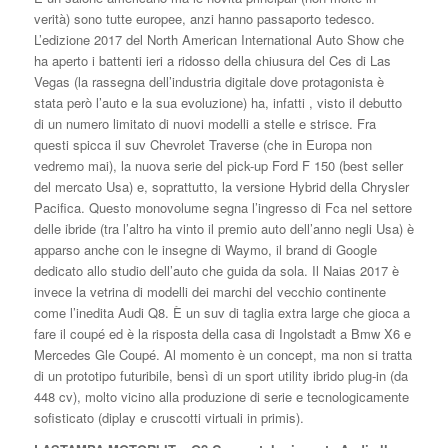
verità) sono tutte europee, anzi hanno passaporto tedesco.
L’edizione 2017 del North American International Auto Show che
ha aperto i battenti ieri a ridosso della chiusura del Ces di Las
Vegas (la rassegna dell’industria digitale dove protagonista è
stata però l’auto e la sua evoluzione) ha, infatti , visto il debutto
di un numero limitato di nuovi modelli a stelle e strisce. Fra
questi spicca il suv Chevrolet Traverse (che in Europa non
vedremo mai), la nuova serie del pick-up Ford F 150 (best seller
del mercato Usa) e, soprattutto, la versione Hybrid della Chrysler
Pacifica. Questo monovolume segna l’ingresso di Fca nel settore
delle ibride (tra l’altro ha vinto il premio auto dell’anno negli Usa) è
apparso anche con le insegne di Waymo, il brand di Google
dedicato allo studio dell’auto che guida da sola. Il Naias 2017 è
invece la vetrina di modelli dei marchi del vecchio continente
come l’inedita Audi Q8. È un suv di taglia extra large che gioca a
fare il coupé ed è la risposta della casa di Ingolstadt a Bmw X6 e
Mercedes Gle Coupé. Al momento è un concept, ma non si tratta
di un prototipo futuribile, bensì di un sport utility ibrido plug-in (da
448 cv), molto vicino alla produzione di serie e tecnologicamente
sofisticato (diplay e cruscotti virtuali in primis).