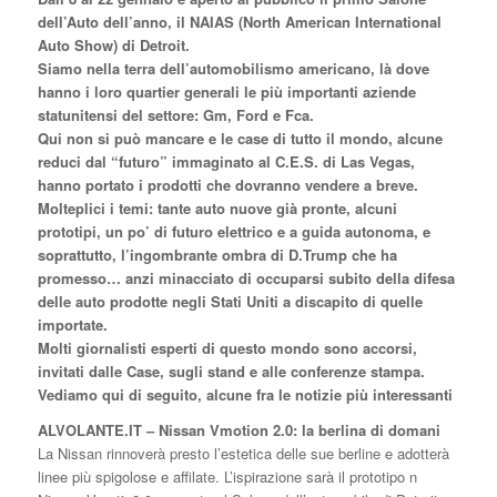
dell’Auto dell’anno, il NAIAS (North American International
Auto Show) di Detroit.
Siamo nella terra dell’automobilismo americano, là dove
hanno i loro quartier generali le più importanti aziende
statunitensi del settore: Gm, Ford e Fca.
Qui non si può mancare e le case di tutto il mondo, alcune
reduci dal “futuro” immaginato al C.E.S. di Las Vegas,
hanno portato i prodotti che dovranno vendere a breve.
Molteplici i temi: tante auto nuove già pronte, alcuni
prototipi, un po’ di futuro elettrico e a guida autonoma, e
soprattutto, l’ingombrante ombra di D.Trump che ha
promesso… anzi minacciato di occuparsi subito della difesa
delle auto prodotte negli Stati Uniti a discapito di quelle
importate.
Molti giornalisti esperti di questo mondo sono accorsi,
invitati dalle Case, sugli stand e alle conferenze stampa.
Vediamo qui di seguito, alcune fra le notizie più interessanti
ALVOLANTE.IT – Nissan Vmotion 2.0: la berlina di domani
La Nissan rinnoverà presto l’estetica delle sue berline e adotterà
linee più spigolose e affilate. L’ispirazione sarà il prototipo n