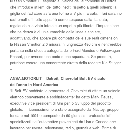
Nissan Vmotio2.0, esposto al Salone dell’automobile di Detroit,
che introduce stilemi del tutto inediti rispetto a quelli odierni: la
griglia del radiatore avrà una forma a V più marcata, i fari saranno
rastremati e il tetto apparirà come sospeso dalla fiancata,
regalando alla vista laterale un aspetto più filante. L’impressione
che ne deriva è di un’automobile dalle linee slanciate,
accattivanti, che appare più compatta delle sue reali dimensioni:
la Nissan Vmotion 2.0 misura in lunghezza 486 cm e rientrerebbe
pertanto nella stessa categoria delle Ford Mondeo e Volkswagen
Passat, pur avendo una coda meno squadrata. Se prodotta,
potrebbe essere una concorrente diretta della recente Kia Stinger
–
ANSA.MOTORI.IT – Detroit, Chevrolet Bolt EV è auto
dell’anno in Nord America
”Il Bolt EV soddisfa le promesse di Chevrolet di offrire un veicolo
elettrico conveniente e soddisfacente” ha detto Mark Reuss,
executive vice president di Gm per lo Sviluppo del prodotto
globale. Il riconoscimento è stato assegnato dal Nactoy, gruppo
fondato nel 1994 e composto da 60 giornalisti professionisti
specializzati nell’automotive provenienti da Usa e Canada che
lavorano per riviste, televisione, radio, giornali e web. Prima di