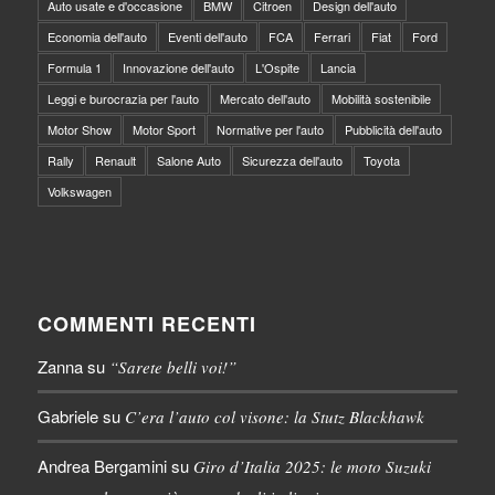
Auto usate e d'occasione
BMW
Citroen
Design dell'auto
Economia dell'auto
Eventi dell'auto
FCA
Ferrari
Fiat
Ford
Formula 1
Innovazione dell'auto
L'Ospite
Lancia
Leggi e burocrazia per l'auto
Mercato dell'auto
Mobilità sostenibile
Motor Show
Motor Sport
Normative per l'auto
Pubblicità dell'auto
Rally
Renault
Salone Auto
Sicurezza dell'auto
Toyota
Volkswagen
COMMENTI RECENTI
Zanna
su
“Sarete belli voi!”
Gabriele
su
C’era l’auto col visone: la Stutz Blackhawk
Andrea Bergamini
su
Giro d’Italia 2025: le moto Suzuki