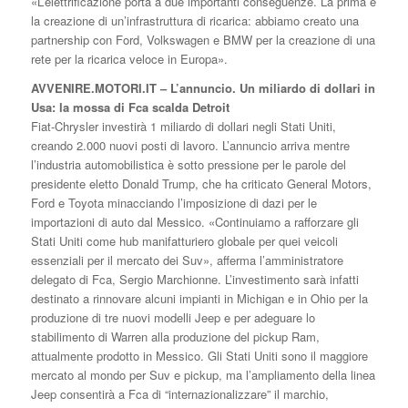
«L’elettrificazione porta a due importanti conseguenze. La prima è
la creazione di un’infrastruttura di ricarica: abbiamo creato una
partnership con Ford, Volkswagen e BMW per la creazione di una
rete per la ricarica veloce in Europa».
AVVENIRE.MOTORI.IT – L’annuncio. Un miliardo di dollari in
Usa: la mossa di Fca scalda Detroit
Fiat-Chrysler investirà 1 miliardo di dollari negli Stati Uniti,
creando 2.000 nuovi posti di lavoro. L’annuncio arriva mentre
l’industria automobilistica è sotto pressione per le parole del
presidente eletto Donald Trump, che ha criticato General Motors,
Ford e Toyota minacciando l’imposizione di dazi per le
importazioni di auto dal Messico. «Continuiamo a rafforzare gli
Stati Uniti come hub manifatturiero globale per quei veicoli
essenziali per il mercato dei Suv», afferma l’amministratore
delegato di Fca, Sergio Marchionne. L’investimento sarà infatti
destinato a rinnovare alcuni impianti in Michigan e in Ohio per la
produzione di tre nuovi modelli Jeep e per adeguare lo
stabilimento di Warren alla produzione del pickup Ram,
attualmente prodotto in Messico. Gli Stati Uniti sono il maggiore
mercato al mondo per Suv e pickup, ma l’ampliamento della linea
Jeep consentirà a Fca di “internazionalizzare” il marchio,