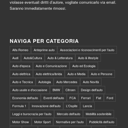
violasse eventuali diritti d’autore, vogliate comunicarlo via email.
Saranno immediatamente rimossi.
NAVIGA PER CATEGORIA
Alfa Romeo
Anteprime auto
Associazioni e riconoscimenti per l'auto
Audi
Auto&Cultura
Auto & Letteratura
Auto & lifestyle
Auto d'epoca
Auto e Comunicazione
Auto ed Ecologia
Auto elettrica
Auto elettrica/ibrida
Auto e Media
Auto e Persone
Auto e Tecnica
Autologia
Auto Mercedes
Auto Novità
Auto usate e d'occasione
BMW
Citroen
Design dell'auto
Economia dell'auto
Eventi dell'auto
FCA
Ferrari
Fiat
Ford
Formula 1
Innovazione dell'auto
L'Ospite
Lancia
Leggi e burocrazia per l'auto
Mercato dell'auto
Mobilità sostenibile
Motor Show
Motor Sport
Normative per l'auto
Pubblicità dell'auto