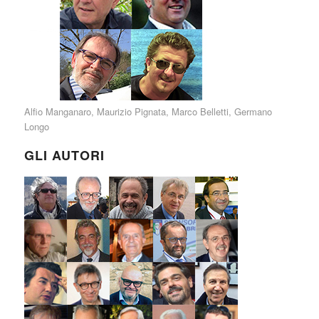
Alfio Manganaro
,
Maurizio Pignata
,
Marco Belletti
,
Germano
Longo
GLI AUTORI