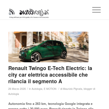
Renault Twingo E-Tech Electric: la
city car elettrica accessibile che
rilancia il segmento A
/
/
26 Marzo 2026
in
Autologia
,
E MOTION
di
Maurizio Pignata, blogger di
Autologia
Autonomia fino a 263 km, tecnologia Google integrata e
prezzo sotto i 20.000 euro: Renault riporta la Twingo alle