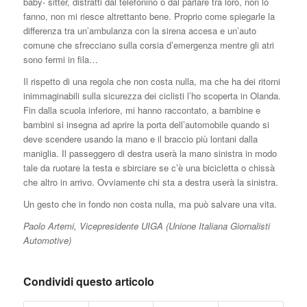
baby- sitter, distratti dal telefonino o dal parlare tra loro, non lo
fanno, non mi riesce altrettanto bene. Proprio come spiegarle la
differenza tra un’ambulanza con la sirena accesa e un’auto
comune che sfrecciano sulla corsia d’emergenza mentre gli atri
sono fermi in fila…
Il rispetto di una regola che non costa nulla, ma che ha dei ritorni
inimmaginabili sulla sicurezza dei ciclisti l’ho scoperta in Olanda.
Fin dalla scuola inferiore, mi hanno raccontato, a bambine e
bambini si insegna ad aprire la porta dell’automobile quando si
deve scendere usando la mano e il braccio più lontani dalla
maniglia. Il passeggero di destra userà la mano sinistra in modo
tale da ruotare la testa e sbirciare se c’è una bicicletta o chissà
che altro in arrivo. Ovviamente chi sta a destra userà la sinistra.
Un gesto che in fondo non costa nulla, ma può salvare una vita.
Paolo Artemi, Vicepresidente UIGA (Unione Italiana Giornalisti
Automotive)
Condividi questo articolo