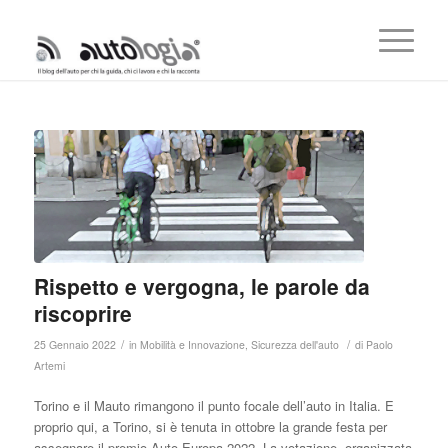
Rispetto e vergogna, le parole da
riscoprire
/
/
25 Gennaio 2022
in
Mobilità e Innovazione
,
Sicurezza dell'auto
di
Paolo
Artemi
Torino e il Mauto rimangono il punto focale dell’auto in Italia. E
proprio qui, a Torino, si è tenuta in ottobre la grande festa per
assegnare il premio Auto Europa 2022. La votazione, organizzata