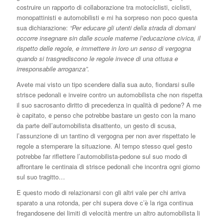
costruire un rapporto di collaborazione tra motociclisti, ciclisti,
monopattinisti e automobilisti e mi ha sorpreso non poco questa
sua dichiarazione:
“Per educare gli utenti della strada di domani
occorre insegnare sin dalle scuole materne l’educazione civica, il
rispetto delle regole, e immettere in loro un senso di vergogna
quando si trasgrediscono le regole invece di una ottusa e
irresponsabile arroganza”.
Avete mai visto un tipo scendere dalla sua auto, fiondarsi sulle
strisce pedonali e inveire contro un automobilista che non rispetta
il suo sacrosanto diritto di precedenza in qualità di pedone? A me
è capitato, e penso che potrebbe bastare un gesto con la mano
da parte dell’automobilista disattento, un gesto di scusa,
l’assunzione di un tantino di vergogna per non aver rispettato le
regole a stemperare la situazione. Al tempo stesso quel gesto
potrebbe far riflettere l’automobilista-pedone sul suo modo di
affrontare le centinaia di strisce pedonali che incontra ogni giorno
sul suo tragitto…
E questo modo di relazionarsi con gli altri vale per chi arriva
sparato a una rotonda, per chi supera dove c’è la riga continua
fregandosene dei limiti di velocità mentre un altro automobilista li