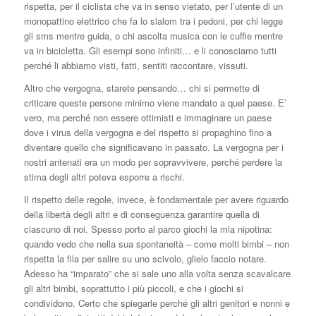
rispetta, per il ciclista che va in senso vietato, per l’utente di un
monopattino elettrico che fa lo slalom tra i pedoni, per chi legge
gli sms mentre guida, o chi ascolta musica con le cuffie mentre
va in bicicletta. Gli esempi sono infiniti… e li conosciamo tutti
perché li abbiamo visti, fatti, sentiti raccontare, vissuti.
Altro che vergogna, starete pensando… chi si permette di
criticare queste persone minimo viene mandato a quel paese. E’
vero, ma perché non essere ottimisti e immaginare un paese
dove i virus della vergogna e del rispetto si propaghino fino a
diventare quello che significavano in passato. La vergogna per i
nostri antenati era un modo per sopravvivere, perché perdere la
stima degli altri poteva esporre a rischi.
Il rispetto delle regole, invece, è fondamentale per avere riguardo
della libertà degli altri e di conseguenza garantire quella di
ciascuno di noi. Spesso porto al parco giochi la mia nipotina:
quando vedo che nella sua spontaneità – come molti bimbi – non
rispetta la fila per salire su uno scivolo, glielo faccio notare.
Adesso ha “imparato” che si sale uno alla volta senza scavalcare
gli altri bimbi, soprattutto i più piccoli, e che i giochi si
condividono. Certo che spiegarle perché gli altri genitori e nonni e