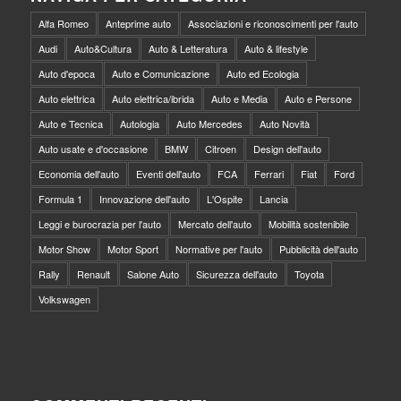
Alfa Romeo
Anteprime auto
Associazioni e riconoscimenti per l'auto
Audi
Auto&Cultura
Auto & Letteratura
Auto & lifestyle
Auto d'epoca
Auto e Comunicazione
Auto ed Ecologia
Auto elettrica
Auto elettrica/ibrida
Auto e Media
Auto e Persone
Auto e Tecnica
Autologia
Auto Mercedes
Auto Novità
Auto usate e d'occasione
BMW
Citroen
Design dell'auto
Economia dell'auto
Eventi dell'auto
FCA
Ferrari
Fiat
Ford
Formula 1
Innovazione dell'auto
L'Ospite
Lancia
Leggi e burocrazia per l'auto
Mercato dell'auto
Mobilità sostenibile
Motor Show
Motor Sport
Normative per l'auto
Pubblicità dell'auto
Rally
Renault
Salone Auto
Sicurezza dell'auto
Toyota
Volkswagen