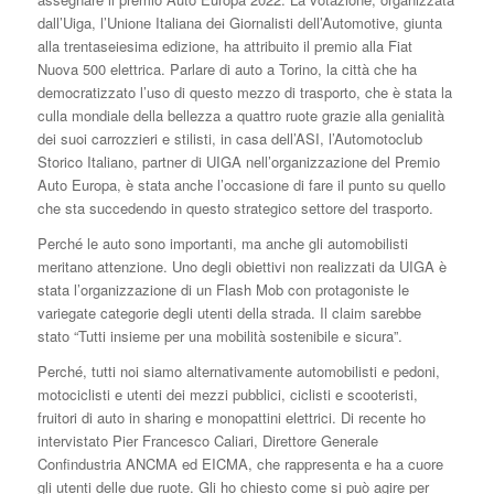
dall’Uiga, l’Unione Italiana dei Giornalisti dell’Automotive, giunta
alla trentaseiesima edizione, ha attribuito il premio alla Fiat
Nuova 500 elettrica. Parlare di auto a Torino, la città che ha
democratizzato l’uso di questo mezzo di trasporto, che è stata la
culla mondiale della bellezza a quattro ruote grazie alla genialità
dei suoi carrozzieri e stilisti, in casa dell’ASI, l’Automotoclub
Storico Italiano, partner di UIGA nell’organizzazione del Premio
Auto Europa, è stata anche l’occasione di fare il punto su quello
che sta succedendo in questo strategico settore del trasporto.
Perché le auto sono importanti, ma anche gli automobilisti
meritano attenzione. Uno degli obiettivi non realizzati da UIGA è
stata l’organizzazione di un Flash Mob con protagoniste le
variegate categorie degli utenti della strada. Il claim sarebbe
stato “Tutti insieme per una mobilità sostenibile e sicura”.
Perché, tutti noi siamo alternativamente automobilisti e pedoni,
motociclisti e utenti dei mezzi pubblici, ciclisti e scooteristi,
fruitori di auto in sharing e monopattini elettrici. Di recente ho
intervistato Pier Francesco Caliari, Direttore Generale
Confindustria ANCMA ed EICMA, che rappresenta e ha a cuore
gli utenti delle due ruote. Gli ho chiesto come si può agire per