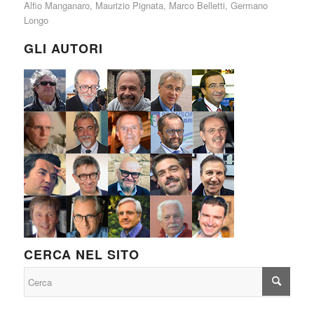
Alfio Manganaro
,
Maurizio Pignata
,
Marco Belletti
,
Germano
Longo
GLI AUTORI
CERCA NEL SITO