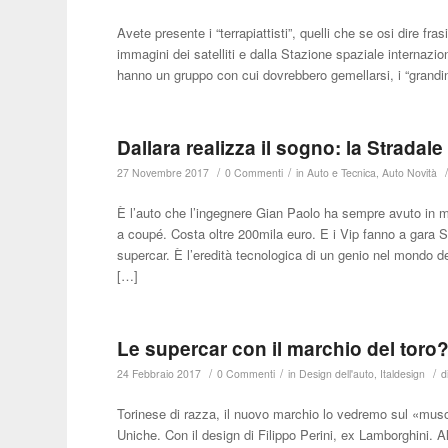
Avete presente i “terrapiattisti”, quelli che se osi dire fras
immagini dei satelliti e dalla Stazione spaziale internazio
hanno un gruppo con cui dovrebbero gemellarsi, i “grandinav
Dallara realizza il sogno: la Stradale
/
/
27 Novembre 2017
0 Commenti
in
Auto e Tecnica
,
Auto Novità
È l’auto che l’ingegnere Gian Paolo ha sempre avuto in 
a coupé. Costa oltre 200mila euro. E i Vip fanno a gara S
supercar. È l’eredità tecnologica di un genio nel mondo d
[…]
Le supercar con il marchio del toro?
/
/
/
24 Febbraio 2017
0 Commenti
in
Design dell'auto
,
Italdesign
d
Torinese di razza, il nuovo marchio lo vedremo sul «muso»
Uniche. Con il design di Filippo Perini, ex Lamborghini. 