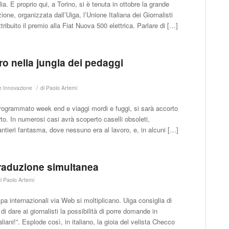
lia. E proprio qui, a Torino, si è tenuta in ottobre la grande
ne, organizzata dall’Uiga, l’Unione Italiana dei Giornalisti
tribuito il premio alla Fiat Nuova 500 elettrica. Parlare di […]
ro nella jungla dei pedaggi
/
 e Innovazione
di
Paolo Artemi
rogrammato week end e viaggi mordi e fuggi, si sarà accorto
rto. In numerosi casi avrà scoperto caselli obsoleti,
cantieri fantasma, dove nessuno era al lavoro, e, in alcuni […]
traduzione simultanea
di
Paolo Artemi
 internazionali via Web si moltiplicano. Uiga consiglia di
i dare ai giornalisti la possibilità di porre domande in
aliani!”. Esplode così, in italiano, la gioia del velista Checco