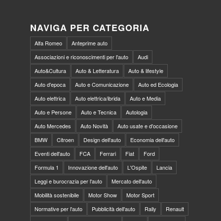
NAVIGA PER CATEGORIA
Alfa Romeo
Anteprime auto
Associazioni e riconoscimenti per l'auto
Audi
Auto&Cultura
Auto & Letteratura
Auto & lifestyle
Auto d'epoca
Auto e Comunicazione
Auto ed Ecologia
Auto elettrica
Auto elettrica/ibrida
Auto e Media
Auto e Persone
Auto e Tecnica
Autologia
Auto Mercedes
Auto Novità
Auto usate e d'occasione
BMW
Citroen
Design dell'auto
Economia dell'auto
Eventi dell'auto
FCA
Ferrari
Fiat
Ford
Formula 1
Innovazione dell'auto
L'Ospite
Lancia
Leggi e burocrazia per l'auto
Mercato dell'auto
Mobilità sostenibile
Motor Show
Motor Sport
Normative per l'auto
Pubblicità dell'auto
Rally
Renault