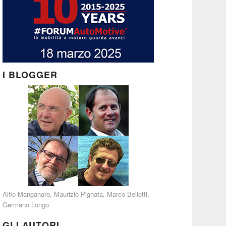
I BLOGGER
Alfio Manganaro
,
Maurizio Pignata
,
Marco Belletti
,
Germano Longo
GLI AUTORI