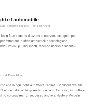
hi e l’automobile
/
'auto
,
Economia dell'auto
di
Paolo Artemi
talia è un insieme di azioni e interventi disegnati per
er affrontare le sfide ambientali e tecnologiche.
ndo i veicoli più inquinanti, facendo ricorso a incentivi
/
ne
di
Paolo Artemi
ismo che in ogni notizia metteva l’anima. Condoglianze alla
l’Unione italiana dei giornalisti dell’auto La cosa più brutta è
lissimo coronavirus. E’ successo anche a Nestore Morosini