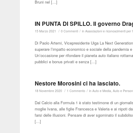
Bruni nel […]
IN PUNTA DI SPILLO. Il governo Drag
/
/
15 Marzo 2021
0 Commenti
in
Associazioni e riconoscimenti per l
Di Paolo Artemi, Vicepresidente Uiga La Next Generation I
superare l’impatto economico e sociale della pandemia e p
Un’occasione per rifondare il pianeta auto italiano rottama
pubblici e bonus privati e senza […]
Nestore Morosini ci ha lasciato.
/
/
18 Novembre 2020
1 Commento
in
Auto e Media
,
Auto e Perso
Dal Calcio alla Formula 1 è stato testimone di un giornal
moglie Ivana, alle figlie Francesca e Valeria e ai nipoti dal
farsi delle illusioni. Pensare di aver sgominato il subdo
[…]