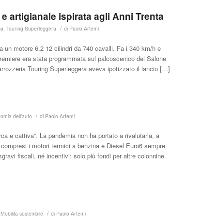
 artigianale ispirata agli Anni Trenta
/
ca
,
Touring Superleggera
di
Paolo Artemi
a un motore 6.2 12 cilindri da 740 cavalli. Fa i 340 km/h e
 premiere era stata programmata sul palcoscenico del Salone
rrozzeria Touring Superleggera aveva ipotizzato il lancio […]
/
omia dell'auto
di
Paolo Artemi
rca e cattiva”. La pandemia non ha portato a rivalutarla, a
ta, compresi i motori termici a benzina e Diesel Euro6 sempre
ravi fiscali, né incentivi: solo più fondi per altre colonnine
/
,
Mobilità sostenibile
di
Paolo Artemi