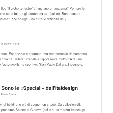
i tipo “il globo terrestre” ti lanciano un anatema? Per loro le
nale sono fake e gli astronomi tutti ballisti. Beh, adesso
isti”, che spiega – no tutte le difficoltà dei […]
/
di
Paolo Artemi
mente. Essenziale e spartana, ma trasformabile da barchetta
i chiama Dallara Stradale e rappresenta molto più di una
ell’automobilismo sportivo, Gian Paolo Dallara, ingegnere,
 Sono le «Speciali» dell’Italdesign
i
Paolo Artemi
 di bolidi che più di sogno non si può. Da collezionisti.
Al prossimo Salone di Ginevra (dal 9 al 19 marzo) Italdesign