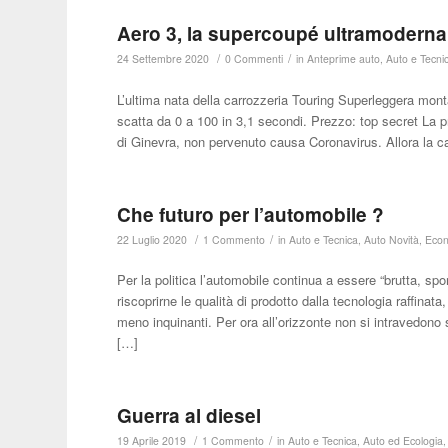
Aero 3, la supercoupé ultramoderna e
/
/
24 Settembre 2020
0 Commenti
in
Anteprime auto
,
Auto e Tecni
L’ultima nata della carrozzeria Touring Superleggera mont
scatta da 0 a 100 in 3,1 secondi. Prezzo: top secret La
di Ginevra, non pervenuto causa Coronavirus. Allora la ca
Che futuro per l’automobile ?
/
/
22 Luglio 2020
1 Commento
in
Auto e Tecnica
,
Auto Novità
,
Econ
Per la politica l’automobile continua a essere “brutta, spo
riscoprirne le qualità di prodotto dalla tecnologia raffina
meno inquinanti. Per ora all’orizzonte non si intravedono sg
[…]
Guerra al diesel
/
/
19 Aprile 2019
1 Commento
in
Auto e Tecnica
,
Auto ed Ecologia