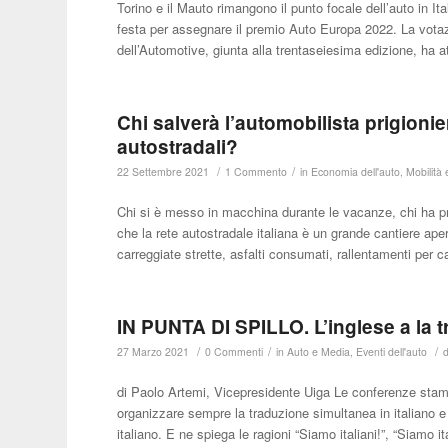
Torino e il Mauto rimangono il punto focale dell’auto in Ita
festa per assegnare il premio Auto Europa 2022. La votazio
dell’Automotive, giunta alla trentaseiesima edizione, ha at
Chi salverà l’automobilista prigionie
autostradali?
/
/
22 Settembre 2021
1 Commento
in
Economia dell'auto
,
Mobilità
Chi si è messo in macchina durante le vacanze, chi ha p
che la rete autostradale italiana è un grande cantiere ape
carreggiate strette, asfalti consumati, rallentamenti per 
IN PUNTA DI SPILLO. L’inglese a la 
/
/
/
27 Marzo 2021
0 Commenti
in
Auto e Media
,
Eventi dell'auto
di Paolo Artemi, Vicepresidente Uiga Le conferenze stampa
organizzare sempre la traduzione simultanea in italiano e d
italiano. E ne spiega le ragioni “Siamo italiani!”, “Siamo it