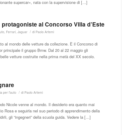
onante supercar», nata con la supervisione di […]
 protagoniste al Concorso Villa d’Este
/
auto
,
Ferrari
,
Jaguar
di
Paolo Artemi
o al mondo delle vetture da collezione. È il Concorso di
r principale il gruppo Bmw. Dal 20 al 22 maggio gli
belle vetture costruite nella prima metà del XX secolo.
gnare
/
a per l'auto
di
Paolo Artemi
do Nicole venne al mondo. Il desiderio era quanto mai
glio Rosa e seguirla nel suo periodo di apprendimento della
irli, gli “ingegneri” della scuola guida. Vedere la […]