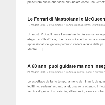
presenterà quelle che viene annunciata come una «emozi
Le Ferrari di Mastroianni e McQueen
/
/
12 Maggio 2016
0 Commenti
in
Auto d'epoca
,
BMW
,
Eventi dell'
Un must. Probabilmente l’avvenimento più esclusivo legat
eleganza Villa d’Este, che da alcuni anni ha come sponso
appassionati del genere potranno vedere alcune delle più 
Mentre […]
A 60 anni puoi guidare ma non inse
/
/
21 Maggio 2015
9 Commenti
in
Auto & lifestyle
,
Leggi e burocrazi
Lo aspettavo da tanto tempo, almeno da 18 anni, da quan
legittimo: sedermi accanto a lei, una volta ottenuto il Fo
tecnica di guida di un veicolo, affiancando, senza contradd