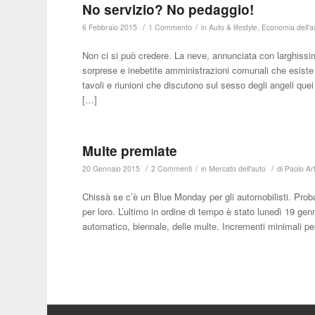
No servizio? No pedaggio!
/
/
6 Febbraio 2015
1 Commento
in
Auto & lifestyle
,
Economia dell'a
Non ci si può credere. La neve, annunciata con larghissimo
sorprese e inebetite amministrazioni comunali che esiste 
tavoli e riunioni che discutono sul sesso degli angeli que
[…]
Multe premiate
/
/
/
20 Gennaio 2015
2 Commenti
in
Mercato dell'auto
di
Paolo Ar
Chissà se c’è un Blue Monday per gli automobilisti. Probab
per loro. L’ultimo in ordine di tempo è stato lunedì 19 ge
automatico, biennale, delle multe. Incrementi minimali pe