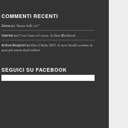
COMMENTI RECENTI
Zanna
su
“Sarete belli voi!”
Gabriele
su
C’era l’auto col visone: la Stutz Blackhawk
Andrea Bergamini
su
Giro d’Italia 2025: le moto Suzuki scortano la
gara più amata dagli italiani
SEGUICI SU FACEBOOK