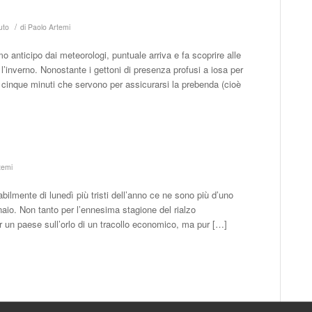
/
uto
di
Paolo Artemi
 anticipo dai meteorologi, puntuale arriva e fa scoprire alle
l’inverno. Nonostante i gettoni di presenza profusi a iosa per
i cinque minuti che servono per assicurarsi la prebenda (cioè
temi
ilmente di lunedì più tristi dell’anno ce ne sono più d’uno
nnaio. Non tanto per l’ennesima stagione del rialzo
r un paese sull’orlo di un tracollo economico, ma pur […]