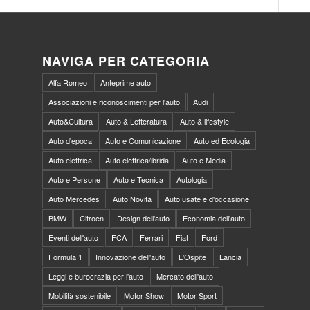
NAVIGA PER CATEGORIA
Alfa Romeo
Anteprime auto
Associazioni e riconoscimenti per l'auto
Audi
Auto&Cultura
Auto & Letteratura
Auto & lifestyle
Auto d'epoca
Auto e Comunicazione
Auto ed Ecologia
Auto elettrica
Auto elettrica/ibrida
Auto e Media
Auto e Persone
Auto e Tecnica
Autologia
Auto Mercedes
Auto Novità
Auto usate e d'occasione
BMW
Citroen
Design dell'auto
Economia dell'auto
Eventi dell'auto
FCA
Ferrari
Fiat
Ford
Formula 1
Innovazione dell'auto
L'Ospite
Lancia
Leggi e burocrazia per l'auto
Mercato dell'auto
Mobilità sostenibile
Motor Show
Motor Sport