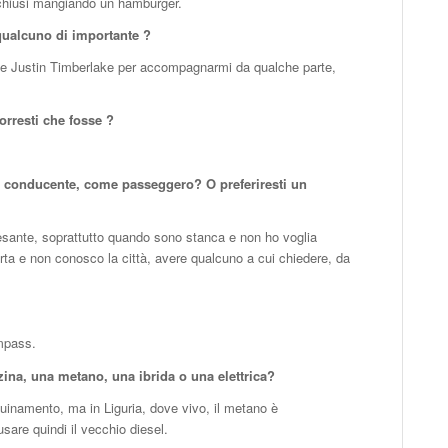
 chiusi mangiando un hamburger.
 qualcuno di importante ?
te Justin Timberlake per accompagnarmi da qualche parte,
orresti che fosse ?
za conducente, come passeggero? O preferiresti un
pesante, soprattutto quando sono stanca e non ho voglia
rta e non conosco la città, avere qualcuno a cui chiedere, da
mpass.
zina, una metano, una ibrida o una elettrica?
uinamento, ma in Liguria, dove vivo, il metano è
sare quindi il vecchio diesel.