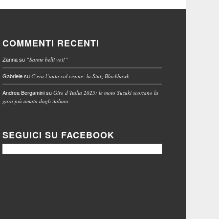
COMMENTI RECENTI
Zanna
su
“Sarete belli voi!”
Gabriele
su
C’era l’auto col visone: la Stutz Blackhawk
Andrea Bergamini
su
Giro d’Italia 2025: le moto Suzuki scortano la
gara più amata dagli italiani
SEGUICI SU FACEBOOK