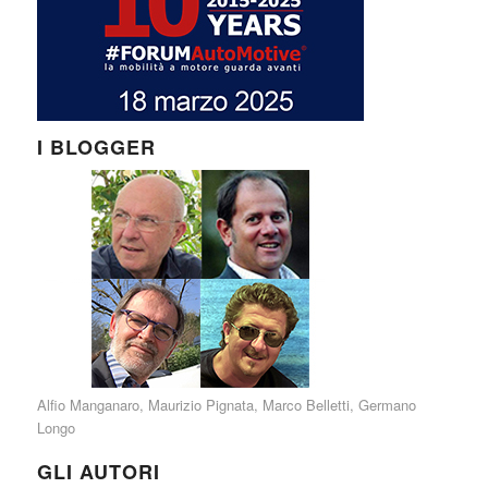
I BLOGGER
Alfio Manganaro
,
Maurizio Pignata
,
Marco Belletti
,
Germano
Longo
GLI AUTORI