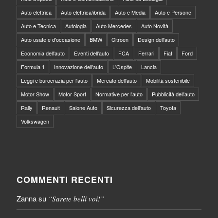
Auto elettrica
Auto elettrica/ibrida
Auto e Media
Auto e Persone
Auto e Tecnica
Autologia
Auto Mercedes
Auto Novità
Auto usate e d'occasione
BMW
Citroen
Design dell'auto
Economia dell'auto
Eventi dell'auto
FCA
Ferrari
Fiat
Ford
Formula 1
Innovazione dell'auto
L'Ospite
Lancia
Leggi e burocrazia per l'auto
Mercato dell'auto
Mobilità sostenibile
Motor Show
Motor Sport
Normative per l'auto
Pubblicità dell'auto
Rally
Renault
Salone Auto
Sicurezza dell'auto
Toyota
Volkswagen
COMMENTI RECENTI
Zanna
su
“Sarete belli voi!”