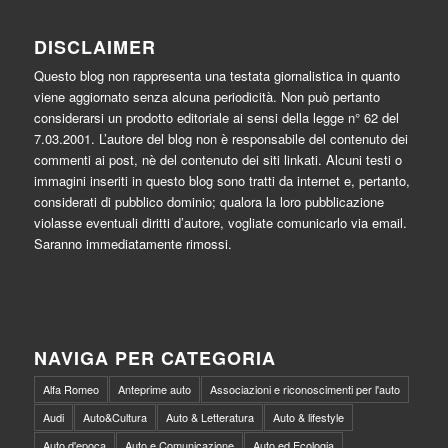
DISCLAIMER
Questo blog non rappresenta una testata giornalistica in quanto
viene aggiornato senza alcuna periodicità. Non può pertanto
considerarsi un prodotto editoriale ai sensi della legge n° 62 del
7.03.2001. L’autore del blog non è responsabile del contenuto dei
commenti ai post, nè del contenuto dei siti linkati. Alcuni testi o
immagini inseriti in questo blog sono tratti da internet e, pertanto,
considerati di pubblico dominio; qualora la loro pubblicazione
violasse eventuali diritti d’autore, vogliate comunicarlo via email.
Saranno immediatamente rimossi.
NAVIGA PER CATEGORIA
Alfa Romeo
Anteprime auto
Associazioni e riconoscimenti per l'auto
Audi
Auto&Cultura
Auto & Letteratura
Auto & lifestyle
Auto d'epoca
Auto e Comunicazione
Auto ed Ecologia