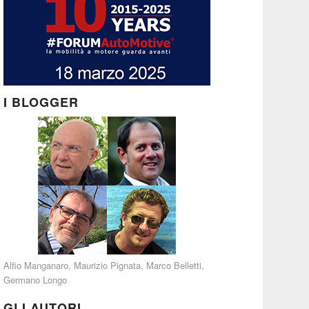
I BLOGGER
Alfio Manganaro
,
Maurizio Pignata
,
Marco Belletti
,
Germano Longo
GLI AUTORI