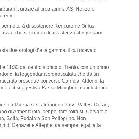
rburanti
, grazie al programma
ASI Net-zero
 green.
e
permetterà di sostenere
Rencureme Onlus
,
 Fassa, che si occupa di assistenza alle persone
’asta due orologi d’alta gamma, il cui ricavato
lle 11:30 dal centro storico di
Trento
, con un primo
ondone
, la leggendaria cronoscalata che da un
 tracciato prosegue poi verso
Garniga, Aldeno, la
ana
e il suggestivo
Passo Manghen
, concludendo
lare: da Moena si scaleranno i
Passi Valles, Duran,
iano di
Armentarola
, per poi fare rotta su
Corvara
e
a, Sella, Fedaia e San Pellegrino
. Non
tri di
Canazei
e
Alleghe
, da sempre legati alla