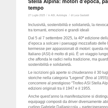
Stella Alpina: motori d’epoca, p
tempo
/
/
27 Luglio 2025
in
ASI
,
Autologia
di
Luca Gastaldi
Inclusività, sostenibilità e solidarietà, la rievo
tra tornanti, emozioni e grandi ideali
Dal 5 al 7 settembre 2025, la 40ª edizione del
d’epoca a solcare i paesaggi mozzafiato delle Do
kermesse per appassionati di motori: questa ri
Italiano (ASI)
è molto di più. È un viaggio lungo 
che affonda le radici nella tradizione, ma guar
sostenibilità e solidarietà
.
Le
iscrizioni
già aperte si chiuderanno il
30 lug
storiche nella categoria
“Legend”
(fino al 1955
concorrere al prestigioso
“Trofeo ASI Stella Alp
edizioni originali tra il 1947 e il 1955.
Anche quest’anno la manifestazione si distingu
equipaggi composti da
driver diversamente abi
curling
Gabriele Dallapiccola –
parteciperanno