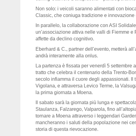
Non solo: i veicoli saranno alimentati con
bioca
Classic
, che coniuga tradizione e innovazione
In parallelo, la collaborazione con
ASI Solidal
un’associazione attiva nelle valli di Fiemme e
affette da declino cognitivo.
Eberhard & C.
, partner dell’evento, metterà all
andrà interamente alla onlus.
La partenza è fissata per
venerdì 5 settembre
a
tratto che celebra il
centenario della Trento-B
secolo infiamma il cuore degli appassionati. Il
Vigolana
, e attraversa
Levico Terme
, la
Valsug
la prima giornata a
Moena
.
Il
sabato
sarà la giornata più lunga e spettaco
Staulanza, Falzarego, Valparola
, fino all’altop
tornare a Moena attraverso i leggendari
Garden
mancheranno i saluti della popolazione nei cen
storia di questa rievocazione.