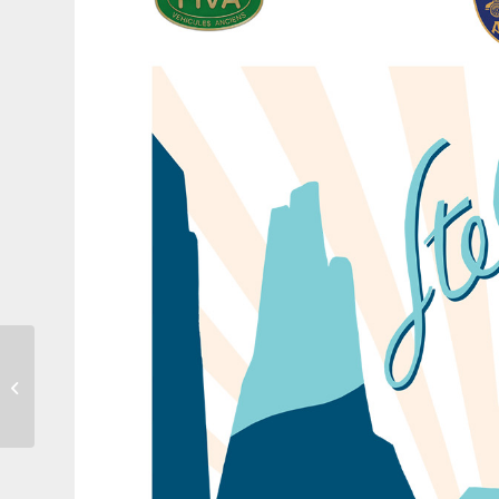
Gilles Vidal torna a
Stellantis: una nuova
visione per il design
europeo