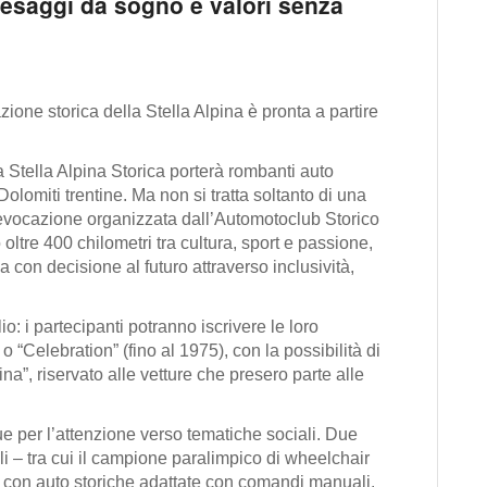
aesaggi da sogno e valori senza
cazione storica della Stella Alpina è pronta a partire
la
Stella Alpina Storica
porterà rombanti auto
lomiti trentine. Ma non si tratta soltanto di una
evocazione organizzata dall’
Automotoclub Storico
oltre 400 chilometri tra cultura, sport e passione,
da con decisione al futuro attraverso
inclusività,
lio
: i partecipanti potranno iscrivere le loro
) o
“Celebration”
(fino al 1975), con la possibilità di
ina”
, riservato alle vetture che presero parte alle
e per l’attenzione verso tematiche sociali. Due
li –
tra cui il campione paralimpico di wheelchair
 con auto storiche
adattate con comandi manuali
.