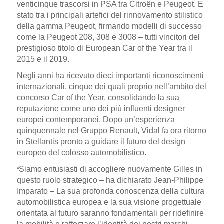
venticinque trascorsi in PSA
tra Citroën e Peugeot. È
stato tra i principali artefici del rinnovamento stilistico
della gamma Peugeot, firmando modelli di successo
come la
Peugeot 208, 308 e 3008
– tutti vincitori del
prestigioso titolo di
European Car of the Year
tra il
2015 e il 2019.
Negli anni
ha ricevuto dieci importanti riconoscimenti
internazionali
, cinque dei quali proprio nell’ambito del
concorso
Car of the Year
, consolidando la sua
reputazione come uno dei più influenti designer
europei contemporanei. Dopo un’esperienza
quinquennale nel Gruppo Renault, Vidal fa ora ritorno
in Stellantis pronto a guidare il futuro del design
europeo del colosso automobilistico.
“
Siamo entusiasti di accogliere nuovamente Gilles in
questo ruolo strategico – ha dichiarato Jean-Philippe
Imparato – La sua profonda conoscenza della cultura
automobilistica europea e la sua visione progettuale
orientata al futuro saranno fondamentali per ridefinire