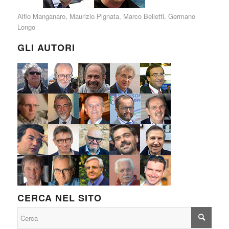
Alfio Manganaro
,
Maurizio Pignata
,
Marco Belletti
,
Germano
Longo
GLI AUTORI
CERCA NEL SITO