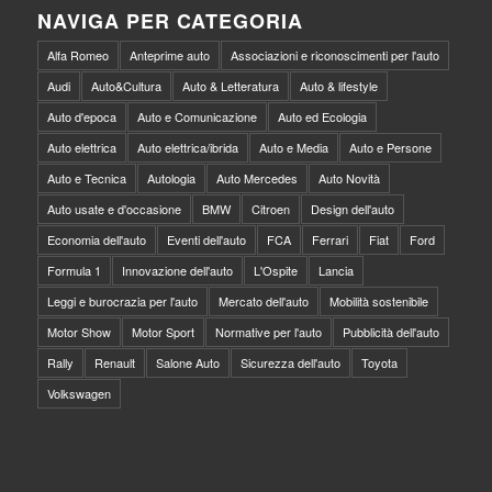
NAVIGA PER CATEGORIA
Alfa Romeo
Anteprime auto
Associazioni e riconoscimenti per l'auto
Audi
Auto&Cultura
Auto & Letteratura
Auto & lifestyle
Auto d'epoca
Auto e Comunicazione
Auto ed Ecologia
Auto elettrica
Auto elettrica/ibrida
Auto e Media
Auto e Persone
Auto e Tecnica
Autologia
Auto Mercedes
Auto Novità
Auto usate e d'occasione
BMW
Citroen
Design dell'auto
Economia dell'auto
Eventi dell'auto
FCA
Ferrari
Fiat
Ford
Formula 1
Innovazione dell'auto
L'Ospite
Lancia
Leggi e burocrazia per l'auto
Mercato dell'auto
Mobilità sostenibile
Motor Show
Motor Sport
Normative per l'auto
Pubblicità dell'auto
Rally
Renault
Salone Auto
Sicurezza dell'auto
Toyota
Volkswagen