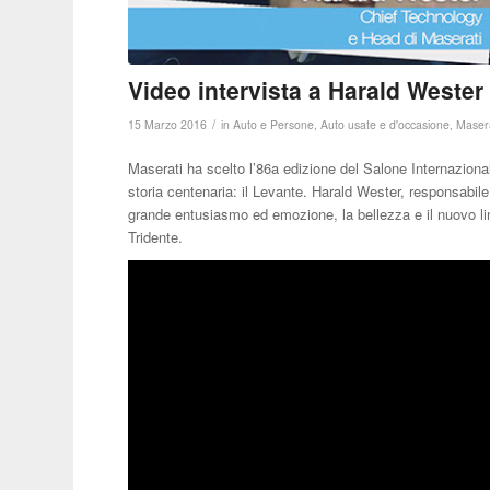
Video intervista a Harald Wester
/
15 Marzo 2016
in
Auto e Persone
,
Auto usate e d'occasione
,
Masera
Maserati ha scelto l’86a edizione del Salone Internaziona
storia centenaria: il Levante. Harald Wester, responsabil
grande entusiasmo ed emozione, la bellezza e il nuovo lin
Tridente.