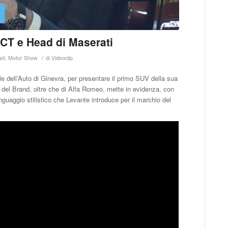
 CT e Head di Maserati
/
ti
,
Motor Show
di
Videoclip
le dell’Auto di Ginevra, per presentare il primo SUV della sua
e del Brand, oltre che di Alfa Romeo, mette in evidenza, con
guaggio stilistico che Levante introduce per il marchio del