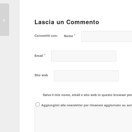
“American Motors
Torino”: da sogno a
Lascia un Commento
realtà!
*
Connettiti con:
Nome
*
Email
Sito web
Salva il mio nome, email e sito web in questo browser pe
Aggiungimi alla newsletter per rimanere aggiornato su aut