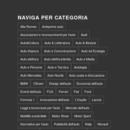
NAVIGA PER CATEGORIA
Alfa Romeo
Anteprime auto
Associazioni e riconoscimenti per l'auto
Audi
Auto&Cultura
Auto & Letteratura
Auto & lifestyle
Auto d'epoca
Auto e Comunicazione
Auto ed Ecologia
Auto elettrica
Auto elettrica/ibrida
Auto e Media
Auto e Persone
Auto e Tecnica
Autologia
Auto Mercedes
Auto Novità
Auto usate e d'occasione
BMW
Citroen
Design dell'auto
Economia dell'auto
Eventi dell'auto
FCA
Ferrari
Fiat
Ford
Formula 1
Innovazione dell'auto
L'Ospite
Lancia
Leggi e burocrazia per l'auto
Mercato dell'auto
Mobilità sostenibile
Motor Show
Motor Sport
Normative per l'auto
Pubblicità dell'auto
Rally
Renault