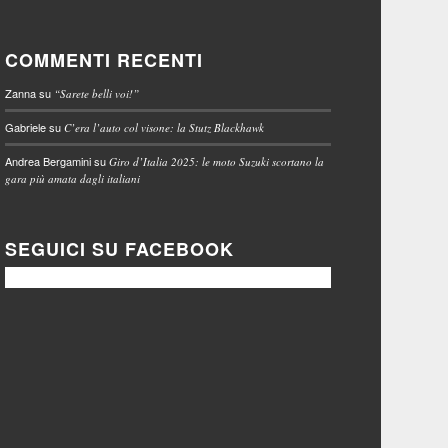
COMMENTI RECENTI
Zanna
su
“Sarete belli voi!”
Gabriele
su
C’era l’auto col visone: la Stutz Blackhawk
Andrea Bergamini
su
Giro d’Italia 2025: le moto Suzuki scortano la
gara più amata dagli italiani
SEGUICI SU FACEBOOK