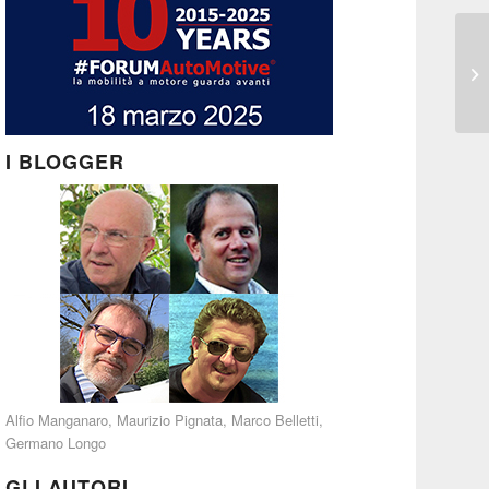
I BLOGGER
Alfio Manganaro
,
Maurizio Pignata
,
Marco Belletti
,
Germano Longo
GLI AUTORI