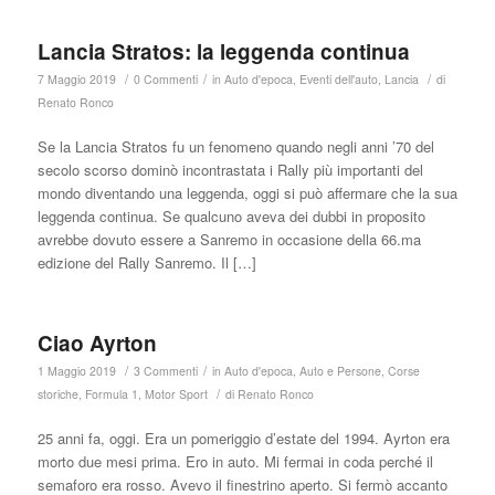
Lancia Stratos: la leggenda continua
/
/
/
7 Maggio 2019
0 Commenti
in
Auto d'epoca
,
Eventi dell'auto
,
Lancia
di
Renato Ronco
Se la Lancia Stratos fu un fenomeno quando negli anni ’70 del
secolo scorso dominò incontrastata i Rally più importanti del
mondo diventando una leggenda, oggi si può affermare che la sua
leggenda continua. Se qualcuno aveva dei dubbi in proposito
avrebbe dovuto essere a Sanremo in occasione della 66.ma
edizione del Rally Sanremo. Il […]
Ciao Ayrton
/
/
1 Maggio 2019
3 Commenti
in
Auto d'epoca
,
Auto e Persone
,
Corse
/
storiche
,
Formula 1
,
Motor Sport
di
Renato Ronco
25 anni fa, oggi. Era un pomeriggio d’estate del 1994. Ayrton era
morto due mesi prima. Ero in auto. Mi fermai in coda perché il
semaforo era rosso. Avevo il finestrino aperto. Si fermò accanto