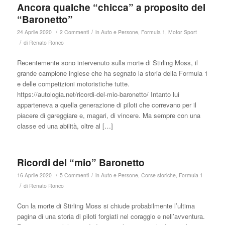
Ancora qualche “chicca” a proposito del
“Baronetto”
/
/
24 Aprile 2020
2 Commenti
in
Auto e Persone
,
Formula 1
,
Motor Sport
/
di
Renato Ronco
Recentemente sono intervenuto sulla morte di Stirling Moss, il
grande campione inglese che ha segnato la storia della Formula 1
e delle competizioni motoristiche tutte.
https://autologia.net/ricordi-del-mio-baronetto/ Intanto lui
apparteneva a quella generazione di piloti che correvano per il
piacere di gareggiare e, magari, di vincere. Ma sempre con una
classe ed una abilità, oltre al […]
Ricordi del “mio” Baronetto
/
/
16 Aprile 2020
5 Commenti
in
Auto e Persone
,
Corse storiche
,
Formula 1
/
di
Renato Ronco
Con la morte di Stirling Moss si chiude probabilmente l’ultima
pagina di una storia di piloti forgiati nel coraggio e nell’avventura.