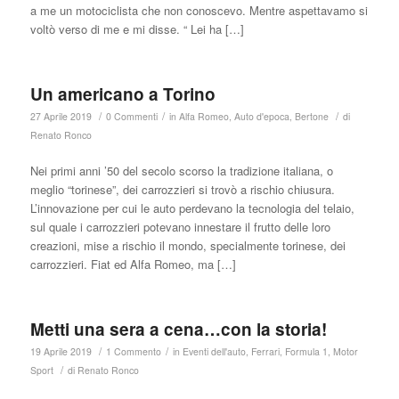
a me un motociclista che non conoscevo. Mentre aspettavamo si
voltò verso di me e mi disse. “ Lei ha […]
Un americano a Torino
/
/
/
27 Aprile 2019
0 Commenti
in
Alfa Romeo
,
Auto d'epoca
,
Bertone
di
Renato Ronco
Nei primi anni ’50 del secolo scorso la tradizione italiana, o
meglio “torinese”, dei carrozzieri si trovò a rischio chiusura.
L’innovazione per cui le auto perdevano la tecnologia del telaio,
sul quale i carrozzieri potevano innestare il frutto delle loro
creazioni, mise a rischio il mondo, specialmente torinese, dei
carrozzieri. Fiat ed Alfa Romeo, ma […]
Metti una sera a cena…con la storia!
/
/
19 Aprile 2019
1 Commento
in
Eventi dell'auto
,
Ferrari
,
Formula 1
,
Motor
/
Sport
di
Renato Ronco