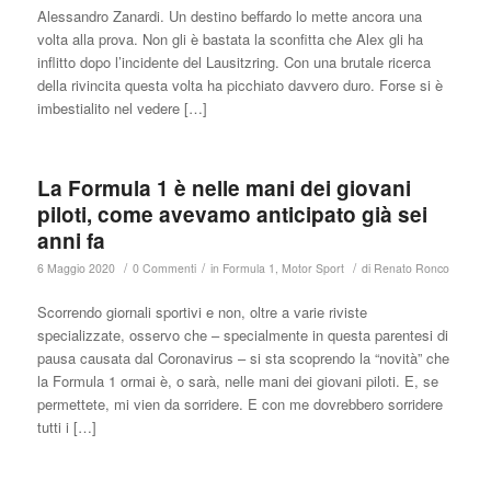
Alessandro Zanardi. Un destino beffardo lo mette ancora una
volta alla prova. Non gli è bastata la sconfitta che Alex gli ha
inflitto dopo l’incidente del Lausitzring. Con una brutale ricerca
della rivincita questa volta ha picchiato davvero duro. Forse si è
imbestialito nel vedere […]
La Formula 1 è nelle mani dei giovani
piloti, come avevamo anticipato già sei
anni fa
/
/
/
6 Maggio 2020
0 Commenti
in
Formula 1
,
Motor Sport
di
Renato Ronco
Scorrendo giornali sportivi e non, oltre a varie riviste
specializzate, osservo che – specialmente in questa parentesi di
pausa causata dal Coronavirus – si sta scoprendo la “novità” che
la Formula 1 ormai è, o sarà, nelle mani dei giovani piloti. E, se
permettete, mi vien da sorridere. E con me dovrebbero sorridere
tutti i […]