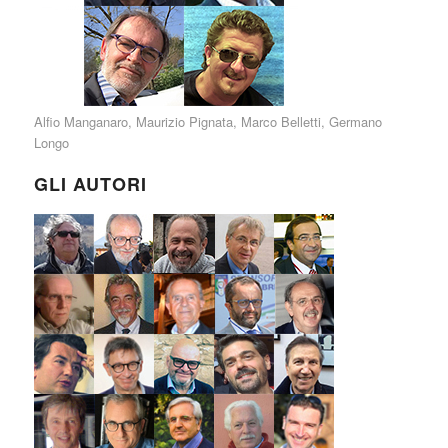
Alfio Manganaro
,
Maurizio Pignata
,
Marco Belletti
,
Germano
Longo
GLI AUTORI