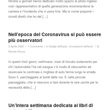
Riviste e giornali hanno dedicato molto spazio al pilota inglese
così rappresentativo di quella generazione enumerandone la
carriera e l’incidente che vi pose fine. Ma io vorrei proporre i
ricordi diretti che ho del […]
Nell’epoca del Coronavirus si può essere
più osservatori
/
/
/
3 Aprile 2020
1 Commento
in
Design dell'auto
,
Innovazione dell'auto
di
Renato Ronco
In questi tristi giorni, settimane, mesi di forzato isolamento per
chi l’automobile l’ha nel sangue c’è modo di sbizzarrirsi ad
osservare le centinaia o migliaia di auto ferme lungo le strade.
Sono lì, parcheggiate ai bordi delle vie. E nelle piccole
passeggiate, che si riescono a fare durante le rare uscite per le
necessità della […]
Un’intera settimana dedicata ai libri di