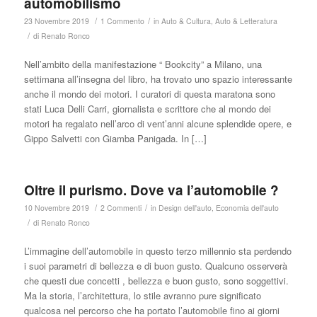
automobilismo
/
/
23 Novembre 2019
1 Commento
in
Auto & Cultura
,
Auto & Letteratura
/
di
Renato Ronco
Nell’ambito della manifestazione “ Bookcity” a Milano, una
settimana all’insegna del libro, ha trovato uno spazio interessante
anche il mondo dei motori. I curatori di questa maratona sono
stati Luca Delli Carri, giornalista e scrittore che al mondo dei
motori ha regalato nell’arco di vent’anni alcune splendide opere, e
Gippo Salvetti con Giamba Panigada. In […]
Oltre il purismo. Dove va l’automobile ?
/
/
10 Novembre 2019
2 Commenti
in
Design dell'auto
,
Economia dell'auto
/
di
Renato Ronco
L’immagine dell’automobile in questo terzo millennio sta perdendo
i suoi parametri di bellezza e di buon gusto. Qualcuno osserverà
che questi due concetti , bellezza e buon gusto, sono soggettivi.
Ma la storia, l’architettura, lo stile avranno pure significato
qualcosa nel percorso che ha portato l’automobile fino ai giorni