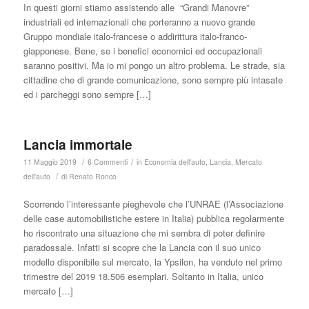
In questi giorni stiamo assistendo alle “Grandi Manovre”
industriali ed internazionali che porteranno a nuovo grande
Gruppo mondiale italo-francese o addirittura italo-franco-
giapponese. Bene, se i benefici economici ed occupazionali
saranno positivi. Ma io mi pongo un altro problema. Le strade, sia
cittadine che di grande comunicazione, sono sempre più intasate
ed i parcheggi sono sempre […]
Lancia immortale
/
/
11 Maggio 2019
6 Commenti
in
Economia dell'auto
,
Lancia
,
Mercato
/
dell'auto
di
Renato Ronco
Scorrendo l’interessante pieghevole che l’UNRAE (l’Associazione
delle case automobilistiche estere in Italia) pubblica regolarmente
ho riscontrato una situazione che mi sembra di poter definire
paradossale. Infatti si scopre che la Lancia con il suo unico
modello disponibile sul mercato, la Ypsilon, ha venduto nel primo
trimestre del 2019 18.506 esemplari. Soltanto in Italia, unico
mercato […]