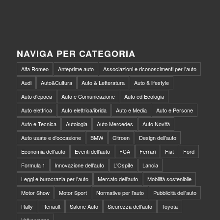
NAVIGA PER CATEGORIA
Alfa Romeo
Anteprime auto
Associazioni e riconoscimenti per l'auto
Audi
Auto&Cultura
Auto & Letteratura
Auto & lifestyle
Auto d'epoca
Auto e Comunicazione
Auto ed Ecologia
Auto elettrica
Auto elettrica/ibrida
Auto e Media
Auto e Persone
Auto e Tecnica
Autologia
Auto Mercedes
Auto Novità
Auto usate e d'occasione
BMW
Citroen
Design dell'auto
Economia dell'auto
Eventi dell'auto
FCA
Ferrari
Fiat
Ford
Formula 1
Innovazione dell'auto
L'Ospite
Lancia
Leggi e burocrazia per l'auto
Mercato dell'auto
Mobilità sostenibile
Motor Show
Motor Sport
Normative per l'auto
Pubblicità dell'auto
Rally
Renault
Salone Auto
Sicurezza dell'auto
Toyota