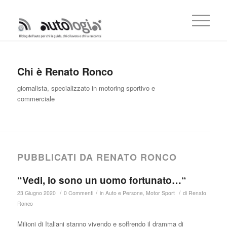
Chi è
Renato Ronco
giornalista, specializzato in motoring sportivo e
commerciale
PUBBLICATI DA RENATO RONCO
“Vedi, io sono un uomo fortunato…“
/
/
/
23 Giugno 2020
0 Commenti
in
Auto e Persone
,
Motor Sport
di
Renato
Ronco
Milioni di Italiani stanno vivendo e soffrendo il dramma di