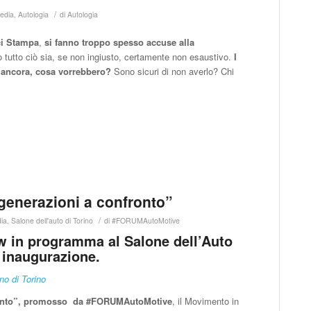
/
edia
,
Autologia
di
Autologia
ci Stampa
,
si fanno troppo spesso accuse alla
 tutto ciò sia, se non ingiusto, certamente non esaustivo.
I
o ancora, cosa vorrebbero?
Sono sicuri di non averlo? Chi
generazioni a confronto”
/
ia
,
Salone dell'auto di Torino
di
#FORUMAutoMotive
how in programma al Salone dell’Auto
a inaugurazione.
no di Torino
fronto”, promosso da #FORUMAutoMotive
, il Movimento in