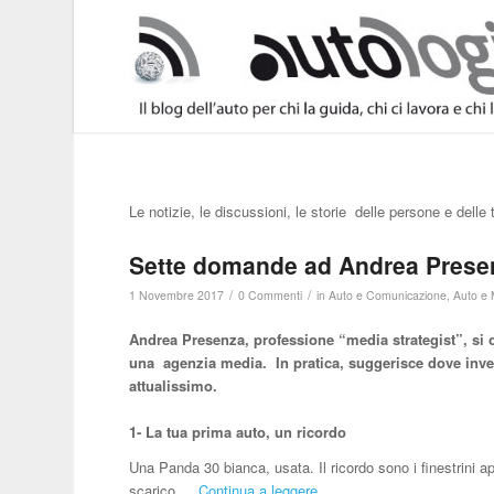
Le notizie, le discussioni, le storie delle persone e delle
Sette domande ad Andrea Prese
/
/
1 Novembre 2017
0 Commenti
in
Auto e Comunicazione
,
Auto e 
Andrea Presenza, professione “media strategist”, si 
una agenzia media. In pratica, suggerisce dove inves
attualissimo.
1- La tua prima auto, un ricordo
Una Panda 30 bianca, usata. Il ricordo sono i finestrini ap
scarico …
Continua a leggere...