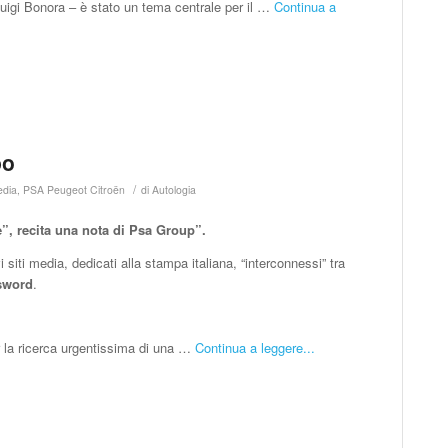
rluigi Bonora – è stato un tema centrale per il …
Continua a
po
/
edia
,
PSA Peugeot Citroën
di
Autologia
e”, recita una nota di Psa Group”.
i siti media, dedicati alla stampa italiana, “interconnessi” tra
ssword
.
r la ricerca urgentissima di una …
Continua a leggere...