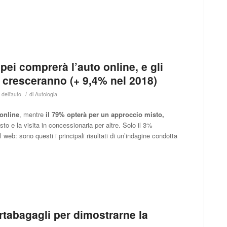
pei comprerà l’auto online, e gli
b cresceranno (+ 9,4% nel 2018)
/
dell'auto
di
Autologia
 online
, mentre
il 79% opterà per un approccio misto,
to e la visita in concessionaria per altre. Solo il 3%
 web: sono questi i principali risultati di un’indagine condotta
ortabagagli per dimostrarne la