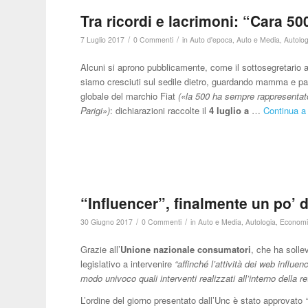
Tra ricordi e lacrimoni: “Cara 5
/
/
7 Luglio 2017
0 Commenti
in
Auto d'epoca
,
Auto e Media
,
Autolog
Alcuni si aprono pubblicamente, come il sottosegretario
siamo cresciuti sul sedile dietro, guardando mamma e 
globale del marchio Fiat
(«la 500 ha sempre rappresentat
Parigi»)
: dichiarazioni raccolte il
4 luglio a
…
Continua a 
“Influencer”, finalmente un po’ d
/
/
30 Giugno 2017
0 Commenti
in
Auto e Media
,
Autologia
,
Economia
Grazie all’
Unione nazionale consumatori
, che ha solle
legislativo a intervenire
“affinché l’attività dei web influe
modo univoco quali interventi realizzati all’interno della 
L’ordine del giorno presentato dall’Unc è stato approvato