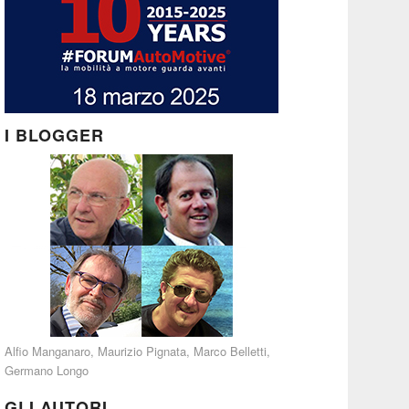
I BLOGGER
Alfio Manganaro
,
Maurizio Pignata
,
Marco Belletti
,
Germano Longo
GLI AUTORI