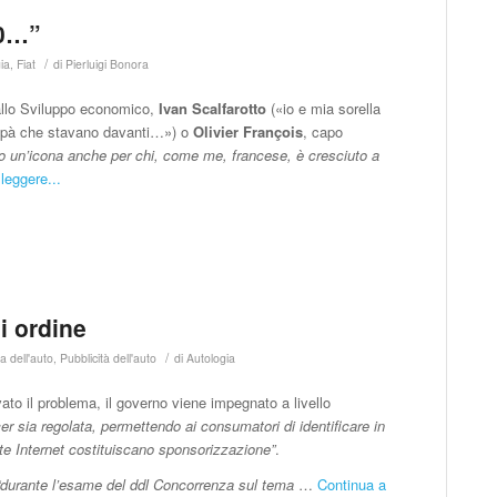
00…”
/
ia
,
Fiat
di
Pierluigi Bonora
 allo Sviluppo economico,
Ivan Scalfarotto
(«io e mia sorella
papà che stavano davanti…») o
Olivier François
, capo
o un’icona anche per chi, come me, francese, è cresciuto a
leggere...
i ordine
/
 dell'auto
,
Pubblicità dell'auto
di
Autologia
vato il problema, il governo viene impegnato a livello
ncer sia regolata, permettendo ai consumatori di identificare in
rete Internet costituiscano sponsorizzazione”
.
“durante l’esame del ddl Concorrenza sul tema
…
Continua a