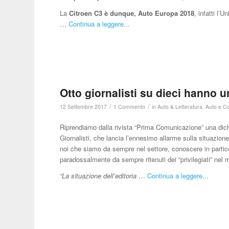
La
Citroen C3
è dunque, Auto Europa 2018
, infatti l’
…
Continua a leggere...
Otto giornalisti su dieci hanno un
/
/
12 Settembre 2017
1 Commento
in
Auto & Letteratura
,
Auto e C
Riprendiamo dalla rivista “Prima Comunicazione” una dichi
Giornalisti, che lancia l’ennesimo allarme sulla situazione
noi che siamo da sempre nel settore, conoscere in particola
paradossalmente da sempre ritenuti dei “privilegiati” nel
“La situazione dell’editoria
…
Continua a leggere...