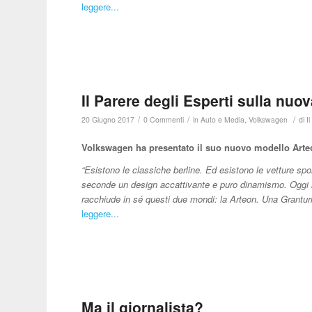
leggere...
Il Parere degli Esperti sulla nu
/
/
/
20 Giugno 2017
0 Commenti
in
Auto e Media
,
Volkswagen
di
I
Volkswagen ha presentato il suo nuovo modello Arte
“Esistono le classiche berline. Ed esistono le vetture spo
seconde un design accattivante e puro dinamismo. Oggi 
racchiude in sé questi due mondi: la Arteon. Una Grantur
leggere...
Ma il giornalista?