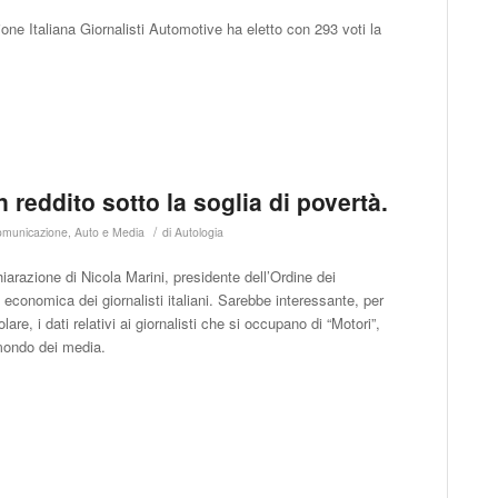
Unione Italiana Giornalisti Automotive ha eletto con 293 voti la
 reddito sotto la soglia di povertà.
/
omunicazione
,
Auto e Media
di
Autologia
arazione di Nicola Marini, presidente dell’Ordine dei
 economica dei giornalisti italiani. Sarebbe interessante, per
re, i dati relativi ai giornalisti che si occupano di “Motori”,
 mondo dei media.