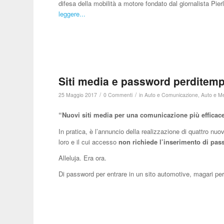
difesa della mobilità a motore fondato dal giornalista Pie
leggere...
Siti media e password perditem
/
/
25 Maggio 2017
0 Commenti
in
Auto e Comunicazione
,
Auto e M
“Nuovi siti media per una comunicazione più efficac
In pratica, è l’annuncio della realizzazione di quattro nuov
loro e il cui accesso
non richiede l’inserimento di pa
Alleluja. Era ora.
Di password per entrare in un sito automotive, magari pe