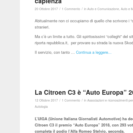
capienza
/
/
20 Ottobre 2017
1 Commento
in
Auto e Comunicazione
,
Auto e 
Abitualmente non ci occupiamo di quello che scrivono i “col
stranieri.
Ma c’è un limite a tutto. Gli spiritosissimi “colleghi” de
riporta repubblica.it, per provare su strada la nuova Skod
Il servizio, con tanto …
Continua a leggere...
La Citroen C3 è “Auto Europa” 
/
/
12 Ottobre 2017
1 Commento
in
Associazioni e riconoscimenti per
Autologia
L’UIGA (Unione Italiana Giornalisti Automotive) ha de
Citroen C3 il premio “Auto Europa” 2018, con 293 voti
completa il podio l’Alfa Romeo Stelvio, seconda.