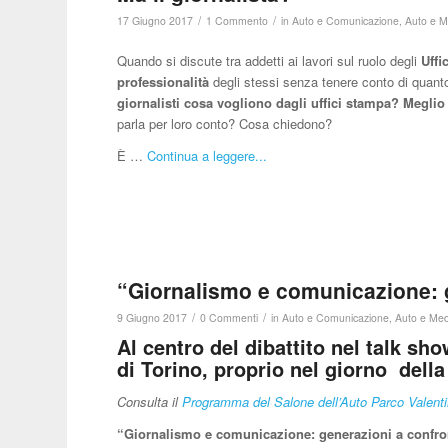
/
/
17 Giugno 2017
1 Commento
in
Auto e Comunicazione
,
Auto e M
Quando si discute tra addetti ai lavori sul ruolo degli
Uffi
professionalità
degli stessi senza tenere conto di quanto
giornalisti cosa vogliono dagli uffici stampa? Megli
parla per loro conto? Cosa chiedono?
È …
Continua a leggere...
“Giornalismo e comunicazione: 
/
/
9 Giugno 2017
0 Commenti
in
Auto e Comunicazione
,
Auto e Med
Al centro del dibattito nel talk s
di Torino, proprio nel giorno dell
Consulta il
Programma del Salone dell’Auto Parco Valenti
“Giornalismo e comunicazione: generazioni a con