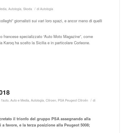
/
Media
,
Autologia
,
Skoda
di
Autologia
leghi” giornalisti sui vari loro spazi, e ancor meno di quelli
l sito francese specializzato “Auto Moto Magazine”, come
a Karoq ha scelto la Sicilia e in particolare Corleone.
2018
/
 l'auto
,
Auto e Media
,
Autologia
,
Citroen
,
PSA Peugeot Citroën
di
cretato il trionfo del gruppo PSA assegnando alla
 a favore, e la terza posizione alla Peugeot 5008;