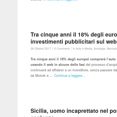
Tra cinque anni il 18% degli euro
investimenti pubblicitari sul we
/
/
28 Ottobre 2017
0 Commenti
in
Auto e Media
,
Autologia
,
Mercato 
Tra cinque anni il 18% degli europei comprerà l’auto
usando il web in alcune delle fasi
del processo d’acquis
continuerà ad affidarsi a un rivenditore, senza passare dal
da Motork e …
Continua a leggere...
Sicilia, uomo incaprettato nel p