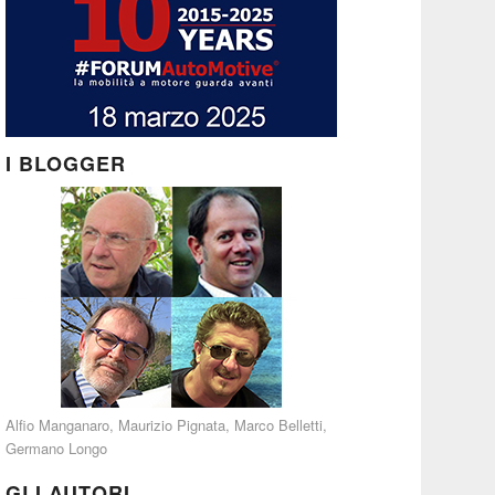
I BLOGGER
Alfio Manganaro
,
Maurizio Pignata
,
Marco Belletti
,
Germano Longo
GLI AUTORI