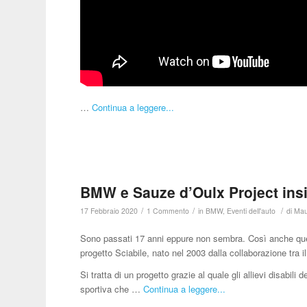
…
Continua a leggere...
BMW e Sauze d’Oulx Project insi
/
/
/
17 Febbraio 2020
1 Commento
in
BMW
,
Eventi dell'auto
di
Mau
Sono passati 17 anni eppure non sembra. Così anche ques
progetto Sciabile, nato nel 2003 dalla collaborazione tra
Si tratta di un progetto grazie al quale gli allievi disabi
sportiva che …
Continua a leggere...