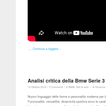
…
Continua a leggere...
Analisi critica della Bmw Serie 3
/
/
/
15 Ottobre 2019
0 Commenti
in
BMW
,
Test di auto
di
Vincenzo 
Nuovo linguaggio delle forme e personalità moderna per l
Funzionalità, versatilità, dinamicità sportiva ecco le cara