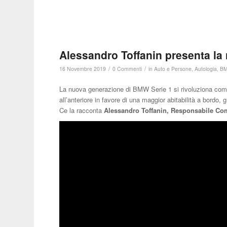
Alessandro Toffanin presenta la
/
/
16 Novembre 2019
0 Commenti
in
Auto e Persone
,
Autologia
,
B
La nuova generazione di BMW Serie 1 si rivoluziona compl
all’anteriore in favore di una maggior abitabilità a bordo
Ce la racconta
Alessandro Toffanin, Responsabile Co