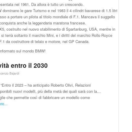
esentata nel 1961. Da allora è tutto un crescendo.
ominano le gare Turismo e nel 1983 il 4 cilindri bavarese di 1.5 litri
o a portare un pilota al titolo mondiale di F.1. Mancava il suggello
onquista anche la leggendaria maratona francese.
X5, costruito nel nuovo stabilimento di Spartanburg, USA, mentre in
i terrà soltanto il marchio Mini, e i diritti del marchio Rolls-Royce
 F.1 da costruttore di telaio e motore, nel GP Canada.
e informato sul mondo BMW!
ità entro il 2030
ncenzo Bajardi
“Entro il 2023 – ha anticipato Roberto Olivi, Relazioni
onibili nuovi modelli, più della metà dei quali sarà con la…
agile che permette così di fabbricare un modello come
re...