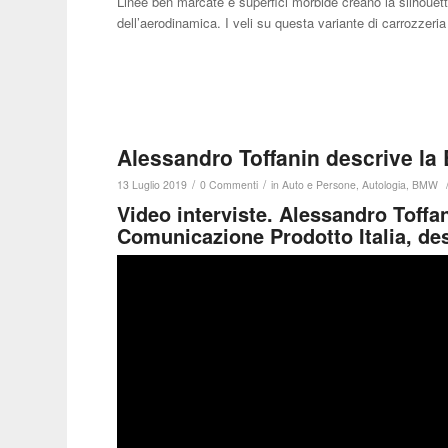
Linee ben marcate e superfici morbide creano la silhouett
dell’aerodinamica. I veli su questa variante di carrozzer
Alessandro Toffanin descrive l
/
/
13 Luglio 2019
0 Commenti
in
Auto e Persone
,
Autologia
,
BMW
Video interviste. Alessandro Toffa
Comunicazione Prodotto Italia, de