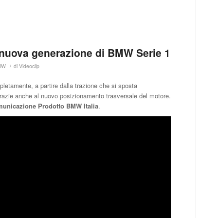
 nuova generazione di BMW Serie 1
/
MW
di
Videoclip
etamente, a partire dalla trazione che si sposta
, grazie anche al nuovo posizionamento trasversale del motore.
municazione Prodotto BMW Italia
.