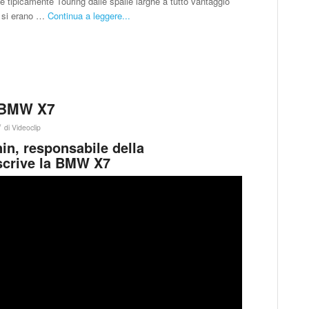
e tipicamente Touring dalle spalle larghe a tutto vantaggio
ia si erano …
Continua a leggere...
a BMW X7
/
di
Videoclip
nin, responsabile della
scrive la BMW X7