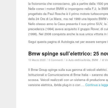
la fisionomia che conosciamo, già a partire dalla 1500 pr
Nelle corse i motori BMW si impongono nella F.2, le BMW d
progettato da Paul Rosche è il primo motore turbocompress
della 24 Ore di Le Mans, ma nel 1999 una biposto BMW c
Nello stesso anno la Casa presenta il suo primo SUV, la 
precedenza (1994) aveva acquisito il gruppo Rover, di cui s
(1998). Nel 2008 conquista anche la sua unica vittoria in
Segui questa pagina di Autologia.net per essere sempr
Bmw spinge sull’elettrico: 25 nov
/
/
/
10 Marzo 2020
0 Commenti
in
Auto elettrica/ibrida
,
BMW
di
Vi
Il Bmw Group spinge sulla sua gamma di veicoli elettrici. 
Istituzionali e Comunicazione di Bmw Italia – saranno disp
scossa. Veicoli realizzati con un sistema di produzione 
versione elettrica, ibrida plug-in o con …
Continua a legge