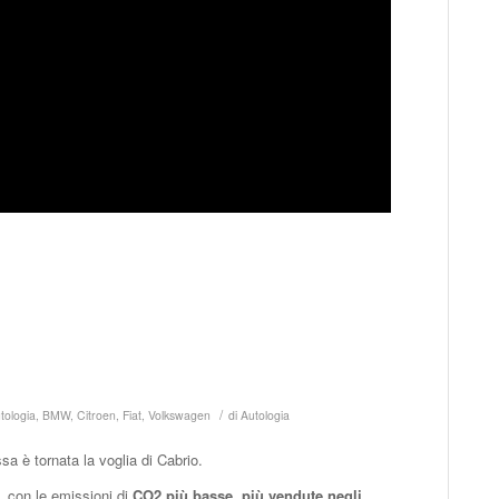
/
tologia
,
BMW
,
Citroen
,
Fiat
,
Volkswagen
di
Autologia
a è tornata la voglia di Cabrio.
e,
con le emissioni di
CO2 più basse,
più vendute negli