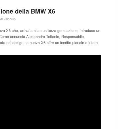
azione della BMW X6
di
Videoclip
va X6 che, arrivata alla sua terza generazione, introduce un
 Come annuncia Alessandro Toffanin, Responsabile
 nel design, la nuova X6 offre un inedito pianale e interni