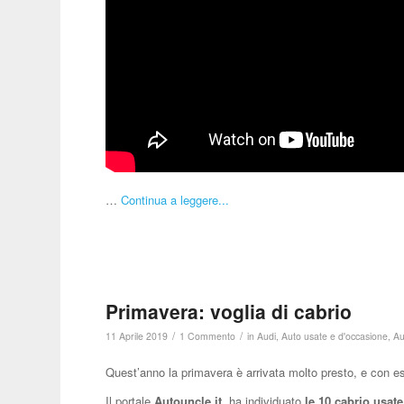
…
Continua a leggere...
Primavera: voglia di cabrio
/
/
11 Aprile 2019
1 Commento
in
Audi
,
Auto usate e d'occasione
,
Au
Quest’anno la primavera è arrivata molto presto, e con ess
Il portale
Autouncle.it
ha individuato
le 10 cabrio usat