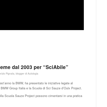
eme dal 2003 per “SciAbile”
rizio Pignata, blogger di Autologia
t’anno la BMW, ha presentato le iniziative legate al
 il BMW Group Italia e la Scuola di Sci Sauze d’Oulx Project.
li della Scuola Sauze Project possono cimentarsi in una pratica