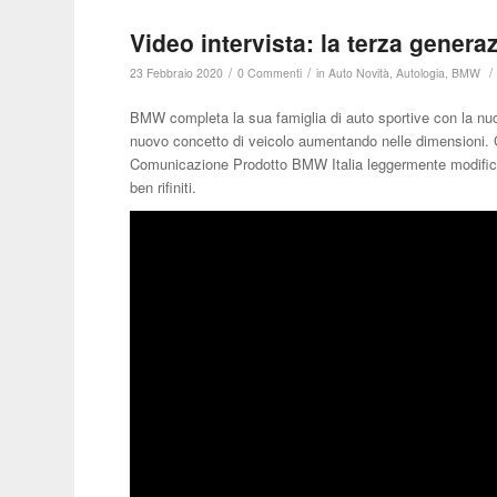
Video intervista: la terza gener
/
/
/
23 Febbraio 2020
0 Commenti
in
Auto Novità
,
Autologia
,
BMW
BMW completa la sua famiglia di auto sportive con la nuo
nuovo concetto di veicolo aumentando nelle dimensioni.
Comunicazione Prodotto BMW Italia leggermente modificata
ben rifiniti.