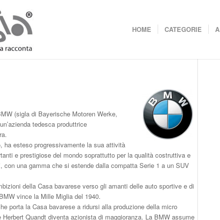
HOME
CATEGORIE
A
to BMW (sigla di Bayerische Motoren Werke,
) un’azienda tedesca produttrice
ra.
, ha esteso progressivamente la sua attività
tanti e prestigiose del mondo soprattutto per la qualità costruttiva e
otti, con una gamma che si estende dalla compatta Serie 1 a un SUV
 ambizioni della Casa bavarese verso gli amanti delle auto sportive e di
 BMW vince la Mille Miglia del 1940.
he porta la Casa bavarese a ridursi alla produzione della micro
ziere Herbert Quandt diventa azionista di maggioranza. La BMW assume