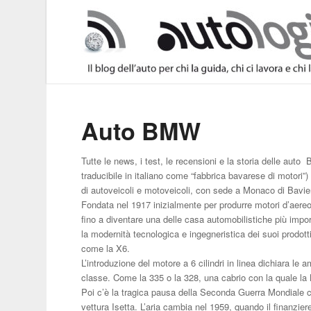
Auto BMW
Tutte le news, i test, le recensioni e la storia delle au
traducibile in italiano come “fabbrica bavarese di motori”
di autoveicoli e motoveicoli, con sede a Monaco di Bavie
Fondata nel 1917 inizialmente per produrre motori d’aereo
fino a diventare una delle casa automobilistiche più impor
la modernità tecnologica e ingegneristica dei suoi prod
come la X6.
L’introduzione del motore a 6 cilindri in linea dichiara le
classe. Come la 335 o la 328, una cabrio con la quale la
Poi c’è la tragica pausa della Seconda Guerra Mondiale c
vettura Isetta. L’aria cambia nel 1959, quando il finan