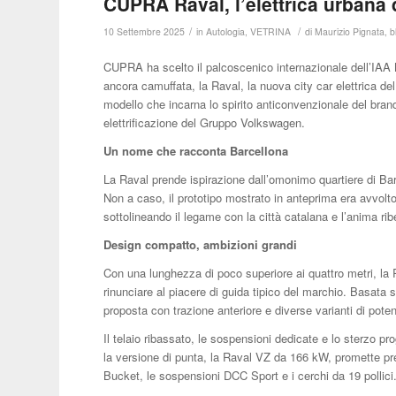
CUPRA Raval, l’elettrica urbana 
/
/
10 Settembre 2025
in
Autologia
,
VETRINA
di
Maurizio Pignata, b
CUPRA ha scelto il palcoscenico internazionale dell’IAA 
ancora camuffata, la Raval, la nuova city car elettrica de
modello che incarna lo spirito anticonvenzionale del bran
elettrificazione del Gruppo Volkswagen.
Un nome che racconta Barcellona
La Raval prende ispirazione dall’omonimo quartiere di Bar
Non a caso, il prototipo mostrato in anteprima era avvolt
sottolineando il legame con la città catalana e l’anima 
Design compatto, ambizioni grandi
Con una lunghezza di poco superiore ai quattro metri, la 
rinunciare al piacere di guida tipico del marchio. Basat
proposta con trazione anteriore e diverse varianti di poten
Il telaio ribassato, le sospensioni dedicate e lo sterzo 
la versione di punta, la Raval VZ da 166 kW, promette pr
Bucket, le sospensioni DCC Sport e i cerchi da 19 pollici