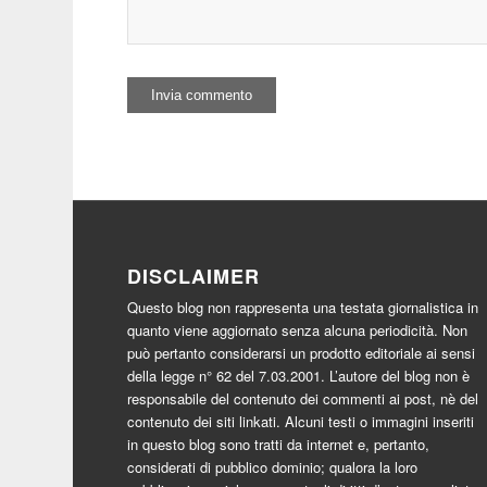
DISCLAIMER
Questo blog non rappresenta una testata giornalistica in
quanto viene aggiornato senza alcuna periodicità. Non
può pertanto considerarsi un prodotto editoriale ai sensi
della legge n° 62 del 7.03.2001. L’autore del blog non è
responsabile del contenuto dei commenti ai post, nè del
contenuto dei siti linkati. Alcuni testi o immagini inseriti
in questo blog sono tratti da internet e, pertanto,
considerati di pubblico dominio; qualora la loro