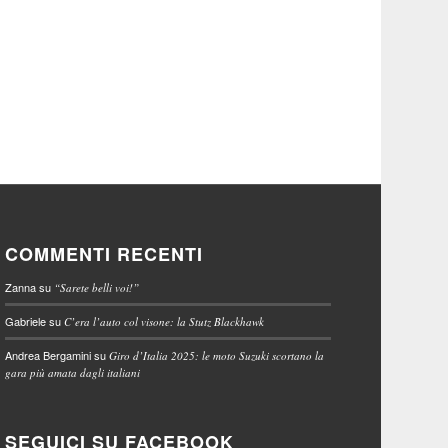
COMMENTI RECENTI
Zanna
su
“Sarete belli voi!”
Gabriele
su
C’era l’auto col visone: la Stutz Blackhawk
Andrea Bergamini
su
Giro d’Italia 2025: le moto Suzuki scortano la
gara più amata dagli italiani
SEGUICI SU FACEBOOK