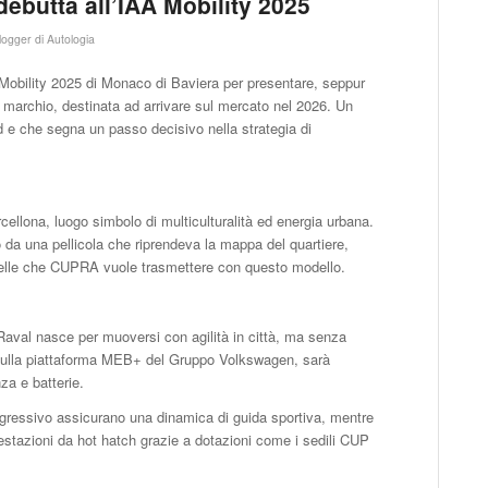
debutta all’IAA Mobility 2025
logger di Autologia
Mobility 2025 di Monaco di Baviera per presentare, seppur
l marchio, destinata ad arrivare sul mercato nel 2026. Un
d e che segna un passo decisivo nella strategia di
cellona, luogo simbolo di multiculturalità ed energia urbana.
o da una pellicola che riprendeva la mappa del quartiere,
ribelle che CUPRA vuole trasmettere con questo modello.
Raval nasce per muoversi con agilità in città, ma senza
a sulla piattaforma MEB+ del Gruppo Volkswagen, sarà
za e batterie.
progressivo assicurano una dinamica di guida sportiva, mentre
estazioni da hot hatch grazie a dotazioni come i sedili CUP
.