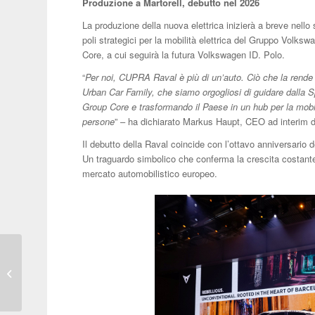
Produzione a Martorell, debutto nel 2026
La produzione della nuova elettrica inizierà a breve nello
poli strategici per la mobilità elettrica del Gruppo Volk
Core, a cui seguirà la futura Volkswagen ID. Polo.
“
Per noi, CUPRA Raval è più di un’auto. Ciò che la rende d
Urban Car Family, che siamo orgogliosi di guidare dalla S
Group Core e trasformando il Paese in un hub per la mobili
persone
” – ha dichiarato Markus Haupt, CEO ad interim
Il debutto della Raval coincide con l’ottavo anniversario 
Un traguardo simbolico che conferma la crescita costante 
mercato automobilistico europeo.
Bosch a IAA Mobility
2025: il futuro dell’auto
è guidato dal software