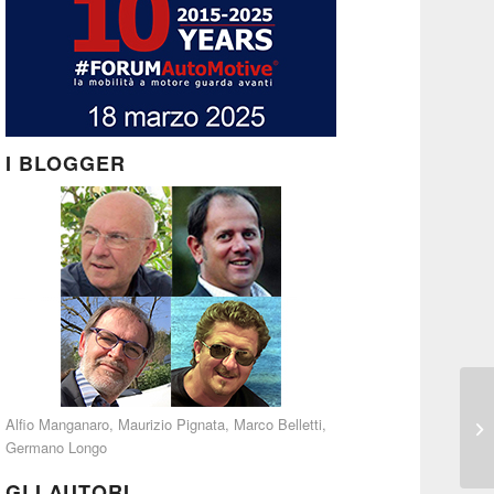
I BLOGGER
Alfio Manganaro
,
Maurizio Pignata
,
Marco Belletti
,
Germano Longo
GLI AUTORI