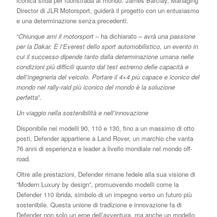
iconica sfida per fuoristrada al mondo. James Barclay, Managing
Director di JLR Motorsport, guiderà il progetto con un entusiasmo
e una determinazione senza precedenti.
“
Chiunque ami il motorsport –
ha dichiarato
– avrà una passione
per la Dakar. È l’Everest dello sport automobilistico, un evento in
cui il successo dipende tanto dalla determinazione umana nelle
condizioni più difficili quanto dal test estremo delle capacità e
dell’ingegneria del veicolo. Portare il 4×4 più capace e iconico del
mondo nel rally-raid più iconico del mondo è la soluzione
perfetta
”.
Un viaggio nella sostenibilità e nell’innovazione
Disponibile nei modelli 90, 110 e 130, fino a un massimo di otto
posti, Defender appartiene a Land Rover, un marchio che vanta
76 anni di esperienza e leader a livello mondiale nel mondo off-
road.
Oltre alle prestazioni, Defender rimane fedele alla sua visione di
“Modern Luxury by design”, promuovendo modelli come la
Defender 110 ibrida, simbolo di un impegno verso un futuro più
sostenibile. Questa unione di tradizione e innovazione fa di
Defender non solo un eroe dell’avventura, ma anche un modello