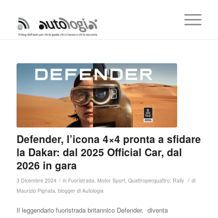
Defender, l’icona 4×4 pronta a sfidare
la Dakar: dal 2025 Official Car, dal
2026 in gara
/
/
3 Dicembre 2024
in
Fuoristrada
,
Motor Sport
,
Quattroperquattro
,
Rally
di
Maurizio Pignata, blogger di Autologia
Il leggendario fuoristrada britannico Defender, diventa