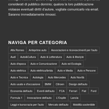
considerati di pubblico dominio; qualora la loro pubblicazione
violasse eventuali diritti d’autore, vogliate comunicarlo via email.
Saranno immediatamente rimossi.
NAVIGA PER CATEGORIA
Alfa Romeo
Anteprime auto
Associazioni e riconoscimenti per l'auto
Audi
Auto&Cultura
Auto & Letteratura
Auto & lifestyle
Auto d'epoca
Auto e Comunicazione
Auto ed Ecologia
Auto elettrica
Auto elettrica/ibrida
Auto e Media
Auto e Persone
Auto e Tecnica
Autologia
Auto Mercedes
Auto Novità
Auto usate e d'occasione
BMW
Citroen
Design dell'auto
Economia dell'auto
Eventi dell'auto
FCA
Ferrari
Fiat
Ford
Formula 1
Innovazione dell'auto
L'Ospite
Lancia
Leggi e burocrazia per l'auto
Mercato dell'auto
Mobilità sostenibile