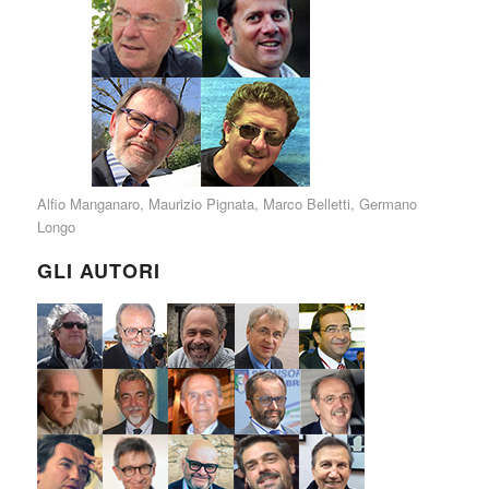
Alfio Manganaro
,
Maurizio Pignata
,
Marco Belletti
,
Germano
Longo
GLI AUTORI