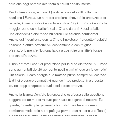
cifra che oggi sembra destinata a ridursi sensibilmente.
Produciamo poco, e male. Questo è una delle difficoltà che
assillano l’Europa, un altro dei problemi chiave è la produzione di
batterie, il vero cuore di un’auto elettrica. Oggi l’Europa importa la
maggior parte delle batterie dalla Cina o da altri Paesi asiatici,
una dipendenza che rende vulnerabili le aziende continentali.
Anche qui il confronto con la Cina è impietoso: i produttori asiatici
riescono a offrire batterie più economiche e con migliori
prestazioni, mentre l’Europa fatica a costruire una filiera locale
che sia all’altezza.
E non è tutto: i costi di produzione per le auto elettriche in Europa
sono aumentati del 20 per cento negli ultimi cinque anni, complici
l’inflazione, il caro energia e le materie prime sempre più costose.
È difficile essere competitivi quando il tuo prodotto finale costa
più del doppio rispetto a quello della concorrenza.
Anche la Banca Centrale Europea si è espressa sulla questione,
suggerendo un mix di misure per ridare ossigeno al settore. Tra
queste, incentivi più generosi e inclusivi (perché al momento
sembrano rivolti solo a chi può già permettersi almeno una Tesla)
e politiche industriali a lungo termine che rafforzino la filiera