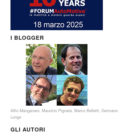
I BLOGGER
Alfio Manganaro
,
Maurizio Pignata
,
Marco Belletti
,
Germano
Longo
GLI AUTORI