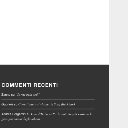
COMMENTI RECENTI
Zanna
su
“Sarete belli voi!”
Gabriele
su
C’era l’auto col visone: la Stutz Blackhawk
Andrea Bergamini
su
Giro d’Italia 2025: le moto Suzuki scortano la
gara più amata dagli italiani