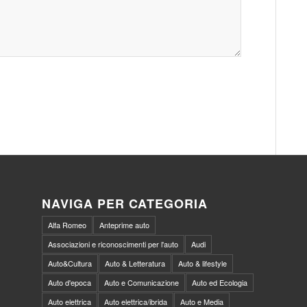
NAVIGA PER CATEGORIA
Alfa Romeo
Anteprime auto
Associazioni e riconoscimenti per l'auto
Audi
Auto&Cultura
Auto & Letteratura
Auto & lifestyle
Auto d'epoca
Auto e Comunicazione
Auto ed Ecologia
Auto elettrica
Auto elettrica/ibrida
Auto e Media