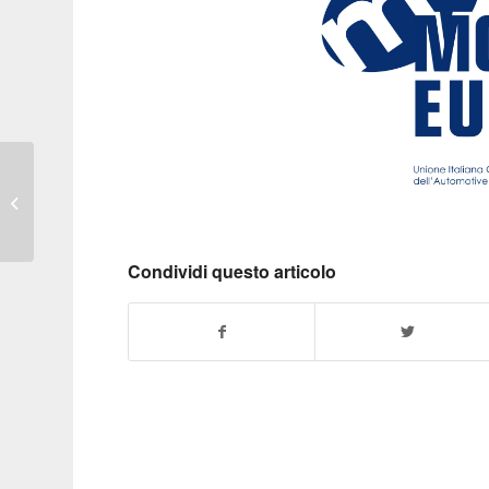
(Più di ) 7 domande a
Guido Rancati
Condividi questo articolo