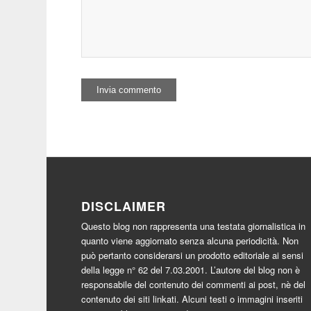
DISCLAIMER
Questo blog non rappresenta una testata giornalistica in
quanto viene aggiornato senza alcuna periodicità. Non
può pertanto considerarsi un prodotto editoriale ai sensi
della legge n° 62 del 7.03.2001. L’autore del blog non è
responsabile del contenuto dei commenti ai post, nè del
contenuto dei siti linkati. Alcuni testi o immagini inseriti